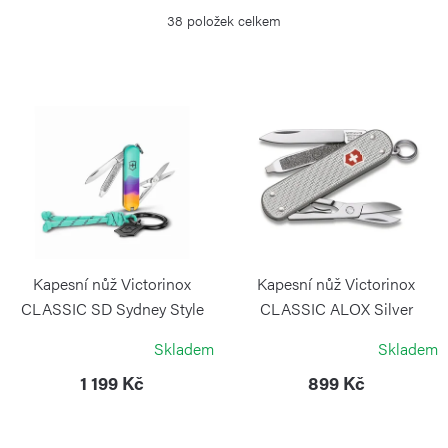
z
38
položek celkem
e
n
í
V
p
ý
r
p
o
i
d
s
u
p
k
r
Kapesní nůž Victorinox
Kapesní nůž Victorinox
t
o
CLASSIC SD Sydney Style
CLASSIC ALOX Silver
ů
VICTORINOX
VICTORINOX
d
Skladem
Skladem
u
1 199 Kč
899 Kč
k
t