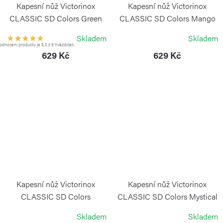
Kapesní nůž Victorinox
Kapesní nůž Victorinox
CLASSIC SD Colors Green
CLASSIC SD Colors Mango
Tea
Tango
Skladem
Skladem
VICTORINOX
VICTORINOX
dnocení produktu je 5,0 z 5 hvězdiček.
629 Kč
629 Kč
Kapesní nůž Victorinox
Kapesní nůž Victorinox
CLASSIC SD Colors
CLASSIC SD Colors Mystical
Mountain Lake
Morning
Skladem
Skladem
VICTORINOX
VICTORINOX