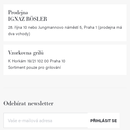
v
k
Prodejna
y
IGNAZ RÖSLER
v
28. října 10 nebo Jungmannovo náměstí 5, Praha 1 (prodejna má
ý
dva vchody)
p
i
Vzorkovna grilů
s
K Horkám 19/21 102 00 Praha 10
u
Sortiment pouze pro grilování
Odebírat newsletter
PŘIHLÁSIT SE