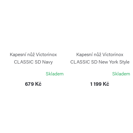
Kapesní nůž Victorinox
Kapesní nůž Victorinox
CLASSIC SD Navy
CLASSIC SD New York Style
Camouflage
VICTORINOX
Skladem
Skladem
VICTORINOX
679 Kč
1 199 Kč