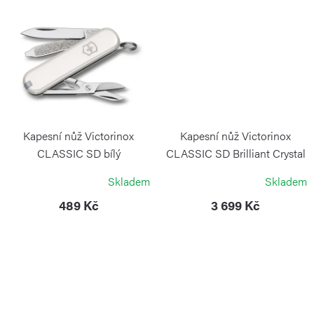
ů
Kapesní nůž Victorinox
Kapesní nůž Victorinox
CLASSIC SD bílý
CLASSIC SD Brilliant Crystal
VICTORINOX
VICTORINOX
Skladem
Skladem
489 Kč
3 699 Kč