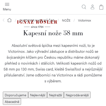
Přejít
N
na
obsah
ko
Domů
OUTDOOR A VOLNÝ ČAS
NOŽE
Victorinox
Kapesní nože 58 mm
Absolutní světová špička mezi kapesními noži, to je
Victorinox. Jako výhradní zástupce a distributor nožů se
švýcarským křížem pro Českou republiku máme dokonalý
přehled o novinkách i stálicích. Velikosti kapesních nožů od
58 mm po 130 mm, Swiss card, kleště SwissTool a nejrůznější
příslušenství. Jsme odborníci na Victorinox a rádi pomůžeme
s výběrem.
Ř
Doporučujeme
Nejlevnější
Nejdražší
Nejprodávanější
a
Abecedně