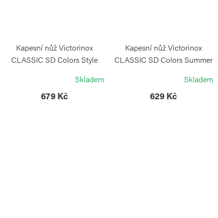
Kapesní nůž Victorinox
Kapesní nůž Victorinox
CLASSIC SD Colors Style
CLASSIC SD Colors Summer
Icon Edelweiss
Rain
Skladem
Skladem
VICTORINOX
VICTORINOX
679 Kč
629 Kč