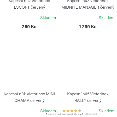
Kapesní nůž Victorinox
Kapesní nůž Victorinox
ESCORT červený
MIDNITE MANAGER červený
VICTORINOX
VICTORINOX
Skladem
Skladem
269 Kč
1 299 Kč
Kapesní nůž Victorinox MINI
Kapesní nůž Victorinox
CHAMP červený
RALLY červený
VICTORINOX
VICTORINOX
Skladem
Skladem
Průměrné hodnocení produktu je 4,0 z 5 hvězdiček.