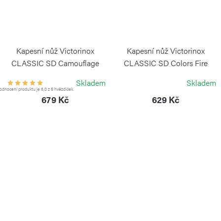
Kapesní nůž Victorinox
Kapesní nůž Victorinox
CLASSIC SD Camouflage
CLASSIC SD Colors Fire
Opal
VICTORINOX
Skladem
Skladem
VICTORINOX
dnocení produktu je 5,0 z 5 hvězdiček.
679 Kč
629 Kč