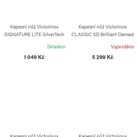
Kapesní nůž Victorinox
Kapesní nůž Victorinox
SIGNATURE LITE SilverTech
CLASSIC SD Brilliant Damast
VICTORINOX
VICTORINOX
Skladem
Vyprodáno
1 049 Kč
5 299 Kč
Kapesní nůž Victorinox
Kapesní nůž Victorinox