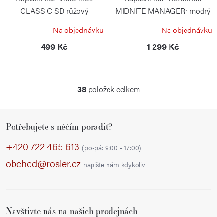
CLASSIC SD růžový
MIDNITE MANAGERr modrý
transparentní
VICTORINOX
Na objednávku
Na objednávku
VICTORINOX
499 Kč
1 299 Kč
38
položek celkem
O
v
Z
l
Potřebujete s něčím poradit?
á
á
p
d
+420 722 465 613
(po-pá: 9:00 - 17:00)
a
a
obchod@rosler.cz
napište nám kdykoliv
c
t
í
í
p
r
Navštivte nás na našich prodejnách