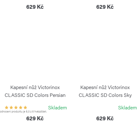
629 Kč
629 Kč
Kapesní nůž Victorinox
Kapesní nůž Victorinox
CLASSIC SD Colors Persian
CLASSIC SD Colors Sky
Indigo
High
Skladem
Skladem
VICTORINOX
VICTORINOX
dnocení produktu je 5,0 z 5 hvězdiček.
629 Kč
629 Kč