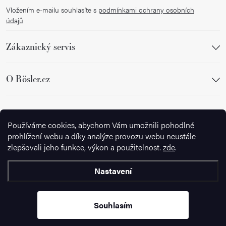
Vložením e-mailu souhlasíte s
podmínkami ochrany osobních
údajů
Zákaznický servis
O Rösler.cz
Sledujte nás
Používáme cookies, abychom Vám umožnili pohodlné
prohlížení webu a díky analýze provozu webu neustále
zlepšovali jeho funkce, výkon a použitelnost.
zde
.
Nastavení
Copyright 2026
Ignazrosler.cz
. Všechna práva vyhrazena.
Upravit
nastavení cookies
Souhlasím
Vytvořil Shoptet Premium