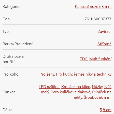
Kategorie
:
Kapesní nože 58 mm
EAN
:
7611160007377
Typ
:
Zavírací
Barva/Provedení
:
Stříbrná
Druh nože a
EDC
,
Multifunkční
použití
:
Pro koho
:
Pro ženy
,
Pro kutily, řemeslníky a techniky
LED svítilna
,
Kroužek na klíče
,
Nůžky
,
Nůž
Funkce
:
malý
,
Pero kuličkové tlakové
,
Pilníček na
nehty
,
Šroubovák mini
Délka
:
5,8 cm