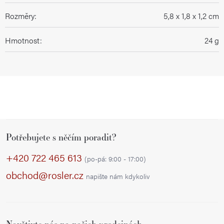
Rozměry
:
5,8 x 1,8 x 1,2 cm
Hmotnost
:
24 g
Z
Potřebujete s něčím poradit?
á
p
+420 722 465 613
(po-pá: 9:00 - 17:00)
a
obchod@rosler.cz
napište nám kdykoliv
t
í
Navštivte nás na našich prodejnách