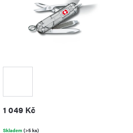
1 049 Kč
Měrná
Skladem
(>5 ks)