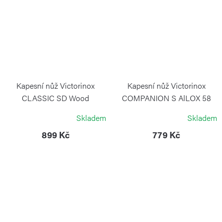
Kapesní nůž Victorinox
Kapesní nůž Victorinox
CLASSIC SD Wood
COMPANION S AlLOX 58
mm zlatý
VICTORINOX
Skladem
Skladem
VICTORINOX
899 Kč
779 Kč