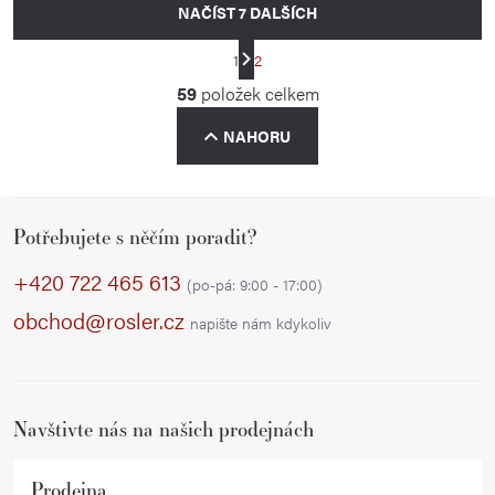
NAČÍST 7 DALŠÍCH
S
1
2
t
O
59
položek celkem
r
v
á
NAHORU
l
n
á
k
d
o
Z
a
v
Potřebujete s něčím poradit?
á
á
c
p
+420 722 465 613
n
í
(po-pá: 9:00 - 17:00)
í
a
p
obchod@rosler.cz
napište nám kdykoliv
r
t
v
í
k
Navštivte nás na našich prodejnách
y
v
ý
Prodejna