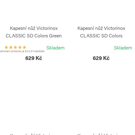
Kapesní nůž Victorinox
Kapesní nůž Victorinox
CLASSIC SD Colors Green
CLASSIC SD Colors
Tea
Chocolate Fugde
Skladem
Skladem
VICTORINOX
VICTORINOX
dnocení produktu je 5,0 z 5 hvězdiček.
629 Kč
629 Kč