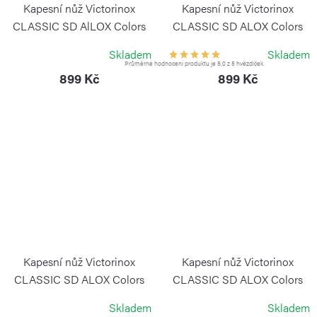
Kapesní nůž Victorinox
Kapesní nůž Victorinox
CLASSIC SD AlLOX Colors
CLASSIC SD ALOX Colors
Minty Mint
Cotton Candy
Skladem
Skladem
VICTORINOX
VICTORINOX
Průměrné hodnocení produktu je 5,0 z 5 hvězdiček.
899 Kč
899 Kč
Kapesní nůž Victorinox
Kapesní nůž Victorinox
CLASSIC SD ALOX Colors
CLASSIC SD ALOX Colors
Electric Lavender
Flamingo Party
Skladem
Skladem
VICTORINOX
VICTORINOX