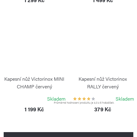
Kapesní nůž Victorinox MINI
Kapesní nůž Victorinox
CHAMP červený
RALLY červený
VICTORINOX
VICTORINOX
Skladem
Skladem
Průměrné hodnocení produktu je 4,0 z 5 hvězdiček.
1 199 Kč
379 Kč