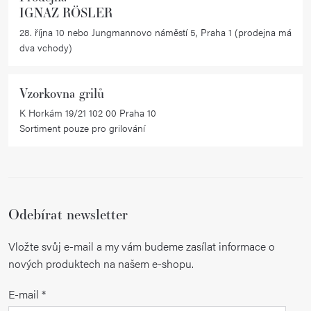
IGNAZ RÖSLER
p
i
28. října 10 nebo Jungmannovo náměstí 5, Praha 1 (prodejna má
dva vchody)
s
u
Vzorkovna grilů
K Horkám 19/21 102 00 Praha 10
Sortiment pouze pro grilování
Odebírat newsletter
Vložte svůj e-mail a my vám budeme zasílat informace o
nových produktech na našem e-shopu.
E-mail