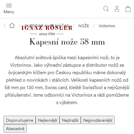
Přejít
N
na
obsah
ko
Domů
OUTDOOR A VOLNÝ ČAS
NOŽE
Victorinox
Kapesní nože 58 mm
Absolutní světová špička mezi kapesními noži, to je
Victorinox. Jako výhradní zástupce a distributor nožů se
švýcarským křížem pro Českou republiku máme dokonalý
přehled o novinkách i stálicích. Velikosti kapesních nožů od
58 mm po 130 mm, Swiss card, kleště SwissTool a nejrůznější
příslušenství. Jsme odborníci na Victorinox a rádi pomůžeme
s výběrem.
Ř
Doporučujeme
Nejlevnější
Nejdražší
Nejprodávanější
a
Abecedně