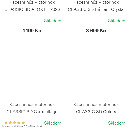
Kapesní nůž Victorinox
Kapesní nůž Victorinox
CLASSIC SD ALOX LE 2026
CLASSIC SD Brilliant Crystal
58 mm Ledovcově modrá
VICTORINOX
Skladem
Skladem
VICTORINOX
1 199 Kč
3 699 Kč
Kapesní nůž Victorinox
Kapesní nůž Victorinox
CLASSIC SD Camouflage
CLASSIC SD Colors
Cupcake Dream
VICTORINOX
Skladem
Skladem
VICTORINOX
dnocení produktu je 5,0 z 5 hvězdiček.