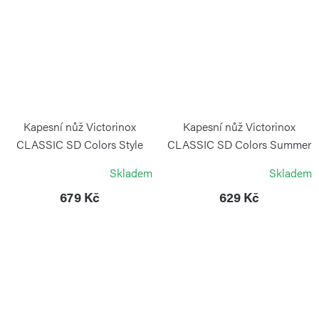
Kapesní nůž Victorinox
Kapesní nůž Victorinox
CLASSIC SD Colors Style
CLASSIC SD Colors Summer
Icon Edelweiss
Rain
Skladem
Skladem
VICTORINOX
VICTORINOX
679 Kč
629 Kč