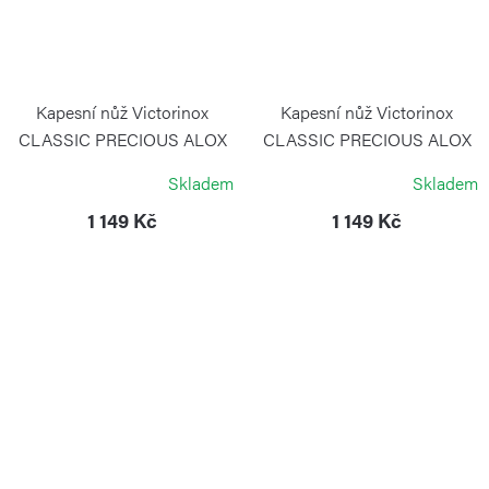
Kapesní nůž Victorinox
Kapesní nůž Victorinox
CLASSIC PRECIOUS ALOX
CLASSIC PRECIOUS ALOX
Hazel Brown
Iconic Red
Skladem
Skladem
VICTORINOX
VICTORINOX
1 149 Kč
1 149 Kč