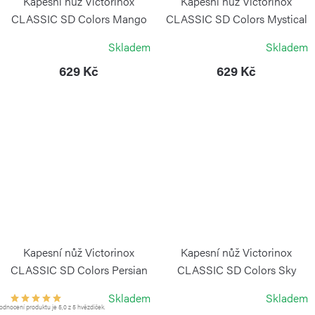
Kapesní nůž Victorinox
Kapesní nůž Victorinox
CLASSIC SD Colors Mango
CLASSIC SD Colors Mystical
Tango
Morning
Skladem
Skladem
VICTORINOX
VICTORINOX
629 Kč
629 Kč
Kapesní nůž Victorinox
Kapesní nůž Victorinox
CLASSIC SD Colors Persian
CLASSIC SD Colors Sky
Indigo
High
Skladem
Skladem
VICTORINOX
VICTORINOX
dnocení produktu je 5,0 z 5 hvězdiček.