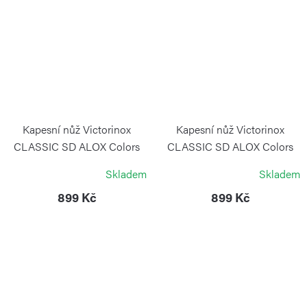
Kapesní nůž Victorinox
Kapesní nůž Victorinox
CLASSIC SD ALOX Colors
CLASSIC SD ALOX Colors
Night Dive
Sweet Berry
Skladem
Skladem
VICTORINOX
VICTORINOX
899 Kč
899 Kč