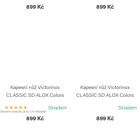
899 Kč
899 Kč
Kapesní nůž Victorinox
Kapesní nůž Victorinox
CLASSIC SD ALOX Colors
CLASSIC SD ALOX Colors
Fresh Peach
Lime Twist
Skladem
Skladem
VICTORINOX
VICTORINOX
dnocení produktu je 5,0 z 5 hvězdiček.
899 Kč
899 Kč