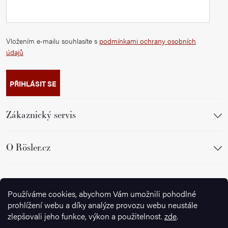
Vložením e-mailu souhlasíte s
podmínkami ochrany osobních
údajů
PŘIHLÁSIT SE
Zákaznický servis
O Rösler.cz
Sledujte nás
Používáme cookies, abychom Vám umožnili pohodlné
prohlížení webu a díky analýze provozu webu neustále
zlepšovali jeho funkce, výkon a použitelnost.
zde
.