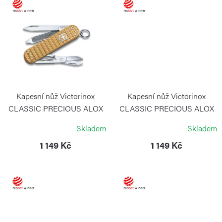
ů
Kapesní nůž Victorinox
Kapesní nůž Victorinox
CLASSIC PRECIOUS ALOX
CLASSIC PRECIOUS ALOX
Brass Gold
Gentle Rose
Skladem
Skladem
VICTORINOX
VICTORINOX
1 149 Kč
1 149 Kč