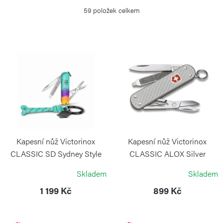
z
59
položek celkem
e
n
í
V
p
ý
r
p
o
i
d
s
u
p
k
r
Kapesní nůž Victorinox
Kapesní nůž Victorinox
t
o
CLASSIC SD Sydney Style
CLASSIC ALOX Silver
ů
VICTORINOX
VICTORINOX
d
Skladem
Skladem
u
1 199 Kč
899 Kč
k
t