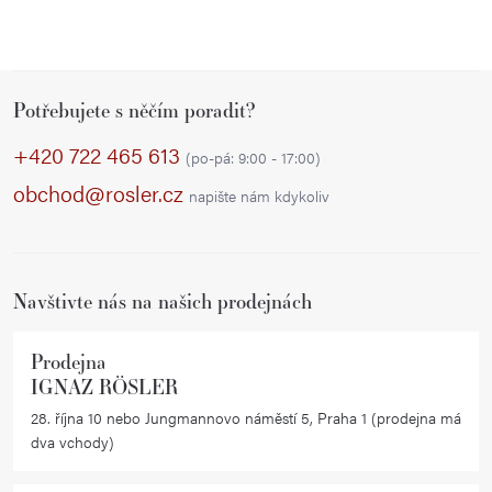
Z
Potřebujete s něčím poradit?
á
p
+420 722 465 613
(po-pá: 9:00 - 17:00)
a
obchod@rosler.cz
napište nám kdykoliv
t
í
Navštivte nás na našich prodejnách
Prodejna
IGNAZ RÖSLER
28. října 10 nebo Jungmannovo náměstí 5, Praha 1 (prodejna má
dva vchody)