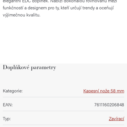
elegantní EDC doplněk. Nabízí dokonalou rovnováhu mezi
funkčností a designem pro ty, kteří určují trendy a oceňují
výjimečnou kvalitu.
Doplňkové parametry
Kategorie
:
Kapesní nože 58 mm
EAN
:
7611160206848
Typ
:
Zavírací