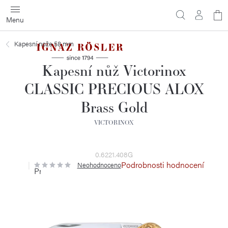
Přejít
N
na
obsah
ko
Kapesní nože 58 mm
Kapesní nůž Victorinox
CLASSIC PRECIOUS ALOX
Brass Gold
VICTORINOX
0.6221.408G
Podrobnosti hodnocení
Neohodnoceno
Průměrné
hodnocení
produktu
je
0,0
z
5
hvězdiček.