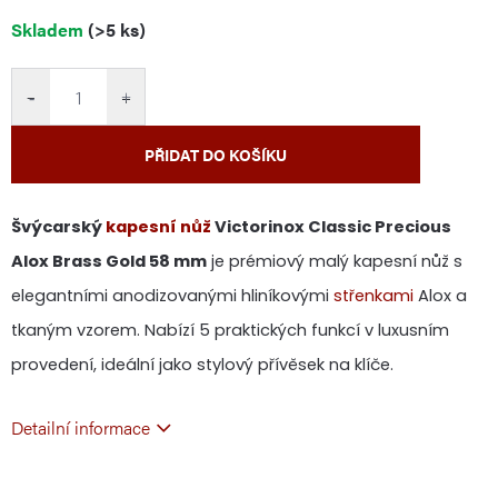
Měrná
Skladem
(>5 ks)
cena:
−
+
PŘIDAT DO KOŠÍKU
Švýcarský
kapesní nůž
Victorinox Classic Precious
Alox Brass Gold 58 mm
je prémiový malý kapesní nůž s
elegantními anodizovanými hliníkovými
střenkami
Alox a
tkaným vzorem. Nabízí 5 praktických funkcí v luxusním
provedení, ideální jako stylový přívěsek na klíče.
Detailní informace