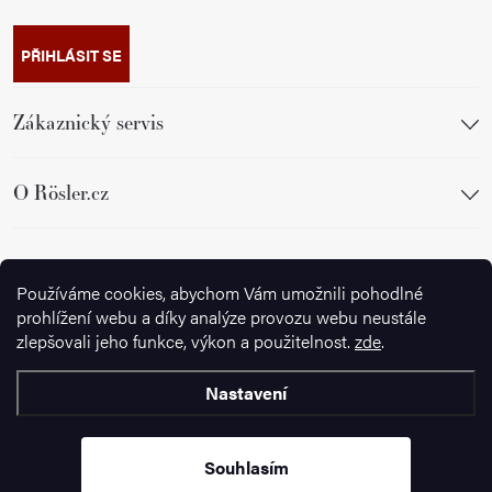
PŘIHLÁSIT SE
Zákaznický servis
O Rösler.cz
Sledujte nás
Používáme cookies, abychom Vám umožnili pohodlné
prohlížení webu a díky analýze provozu webu neustále
zlepšovali jeho funkce, výkon a použitelnost.
zde
.
Nastavení
Copyright 2026
Ignazrosler.cz
. Všechna práva vyhrazena.
Upravit
nastavení cookies
Souhlasím
Vytvořil Shoptet Premium