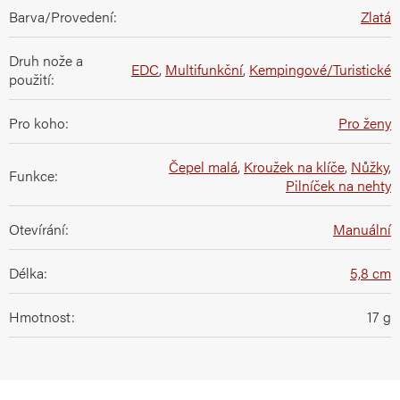
Barva/Provedení
:
Zlatá
Druh nože a
EDC
,
Multifunkční
,
Kempingové/Turistické
použití
:
Pro koho
:
Pro ženy
Čepel malá
,
Kroužek na klíče
,
Nůžky
,
Funkce
:
Pilníček na nehty
Otevírání
:
Manuální
Délka
:
5,8 cm
Hmotnost
:
17 g