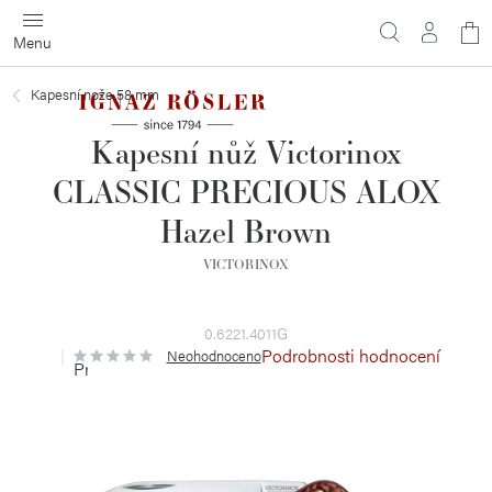
Přejít
N
na
obsah
ko
Kapesní nože 58 mm
Kapesní nůž Victorinox
CLASSIC PRECIOUS ALOX
Hazel Brown
VICTORINOX
0.6221.4011G
Podrobnosti hodnocení
Neohodnoceno
Průměrné
hodnocení
produktu
je
0,0
z
5
hvězdiček.