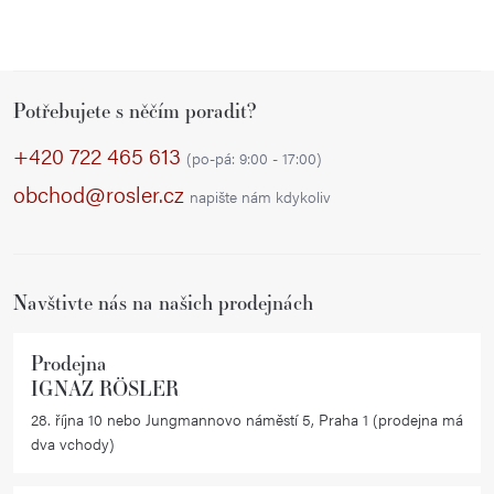
Z
Potřebujete s něčím poradit?
á
p
+420 722 465 613
(po-pá: 9:00 - 17:00)
a
obchod@rosler.cz
napište nám kdykoliv
t
í
Navštivte nás na našich prodejnách
Prodejna
IGNAZ RÖSLER
28. října 10 nebo Jungmannovo náměstí 5, Praha 1 (prodejna má
dva vchody)