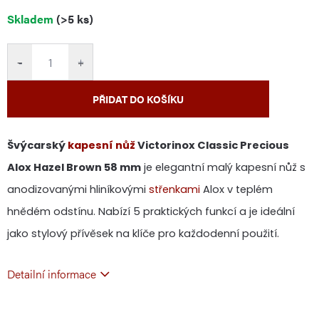
Měrná
Skladem
(>5 ks)
cena:
−
+
PŘIDAT DO KOŠÍKU
Švýcarský
kapesní nůž
Victorinox Classic Precious
Alox Hazel Brown 58 mm
je elegantní malý kapesní nůž s
anodizovanými hliníkovými
střenkami
Alox v teplém
hnědém odstínu. Nabízí 5 praktických funkcí a je ideální
jako stylový přívěsek na klíče pro každodenní použití.
Detailní informace