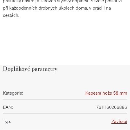
praktický nástroj a zároveň stylový doplněk. Skvěle poslouží
při každodenních drobných úkolech doma, v práci i na
cestách.
Doplňkové parametry
Kategorie
:
Kapesní nože 58 mm
EAN
:
7611160206886
Typ
:
Zavírací