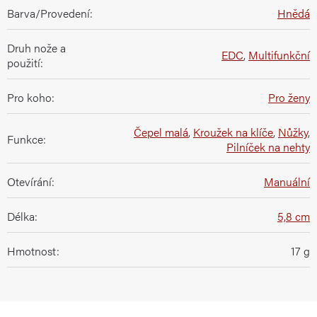
Barva/Provedení
:
Hnědá
Druh nože a
EDC
,
Multifunkční
použití
:
Pro koho
:
Pro ženy
Čepel malá
,
Kroužek na klíče
,
Nůžky
,
Funkce
:
Pilníček na nehty
Otevírání
:
Manuální
Délka
:
5,8 cm
Hmotnost
:
17 g