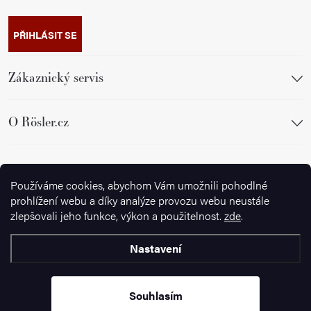
PŘIHLÁSIT SE
Zákaznický servis
O Rösler.cz
Sledujte nás
Používáme cookies, abychom Vám umožnili pohodlné
prohlížení webu a díky analýze provozu webu neustále
zlepšovali jeho funkce, výkon a použitelnost.
zde
.
Nastavení
Copyright 2026
Ignazrosler.cz
. Všechna práva vyhrazena.
Upravit
nastavení cookies
Souhlasím
Vytvořil Shoptet Premium