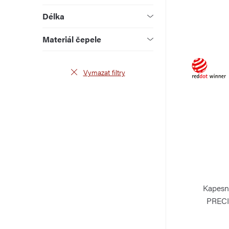
u
d
Délka
k
u
Materiál čepele
t
k
ů
t
Vymazat filtry
ů
Kapesn
PRECI