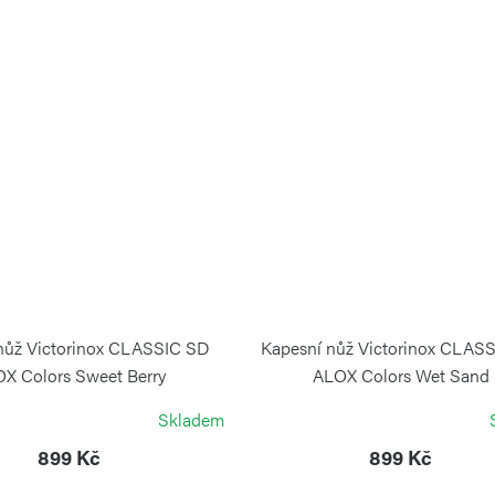
nůž Victorinox CLASSIC SD
Kapesní nůž Victorinox CLAS
X Colors Sweet Berry
ALOX Colors Wet Sand
VICTORINOX
VICTORINOX
Skladem
899 Kč
899 Kč