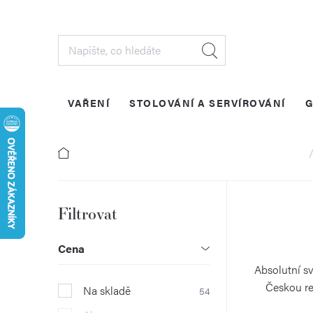
Přejít
na
obsah
VAŘENÍ
STOLOVÁNÍ A SERVÍROVÁNÍ
G
Do
P
o
Cena
s
Absolutní sv
Českou re
Na skladě
54
t