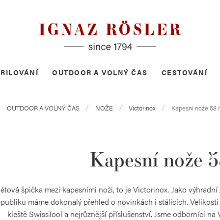
RILOVÁNÍ
OUTDOOR A VOLNÝ ČAS
CESTOVÁNÍ
mů
OUTDOOR A VOLNÝ ČAS
NOŽE
Victorinox
Kapesní nože 58
Kapesní nože 
ětová špička mezi kapesními noži, to je Victorinox. Jako výhradní
publiku máme dokonalý přehled o novinkách i stálicích. Velikos
kleště SwissTool a nejrůznější příslušenství. Jsme odborníci n