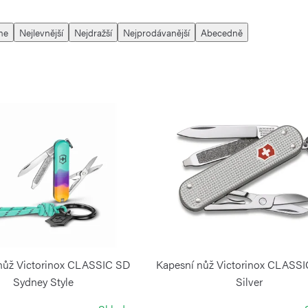
me
Nejlevnější
Nejdražší
Nejprodávanější
Abecedně
nůž Victorinox CLASSIC SD
Kapesní nůž Victorinox CLASS
Sydney Style
Silver
VICTORINOX
VICTORINOX