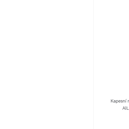
Kapesní 
AlL