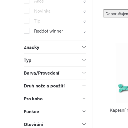
Akce
0
r
Ř
Novinka
0
Doporučuje
a
a
Tip
0
n
Reddot winner
5
z
V
n
e
ý
Značky
í
n
p
Typ
p
í
i
Barva/Provedení
a
p
s
Druh nože a použití
n
r
p
Pro koho
e
o
r
Kapesní 
Funkce
l
d
o
Otevírání