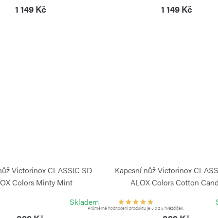
1 149 Kč
1 149 Kč
nůž Victorinox CLASSIC SD
Kapesní nůž Victorinox CLAS
OX Colors Minty Mint
ALOX Colors Cotton Can
VICTORINOX
VICTORINOX
Skladem
Průměrné hodnocení produktu je 5,0 z 5 hvězdiček.