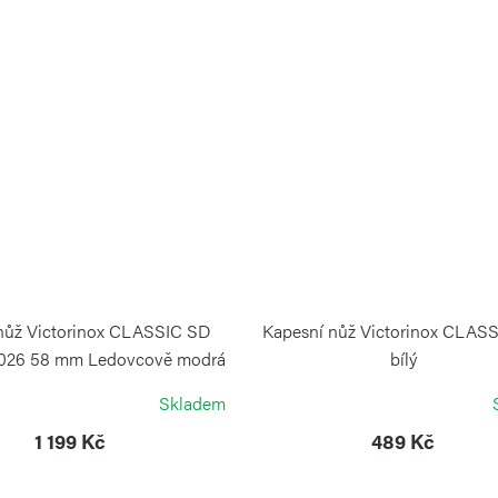
nůž Victorinox CLASSIC SD
Kapesní nůž Victorinox CLAS
026 58 mm Ledovcově modrá
bílý
VICTORINOX
VICTORINOX
Skladem
1 199 Kč
489 Kč