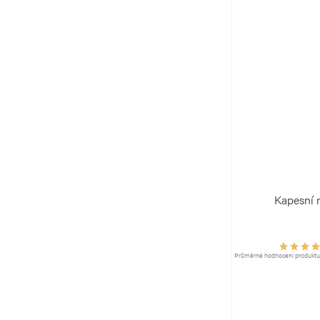
Kapesní 
Průměrné hodnocení produktu j