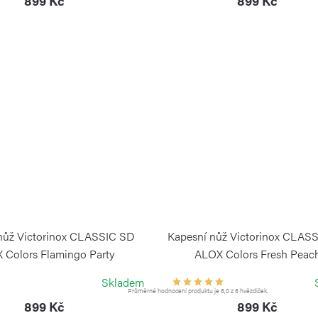
899 Kč
899 Kč
nůž Victorinox CLASSIC SD
Kapesní nůž Victorinox CLAS
 Colors Flamingo Party
ALOX Colors Fresh Peac
VICTORINOX
VICTORINOX
Skladem
Průměrné hodnocení produktu je 5,0 z 5 hvězdiček.
899 Kč
899 Kč