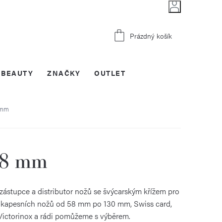
Nákupní
Prázdný košík
košík
BEAUTY
ZNAČKY
OUTLET
 mm
58 mm
 zástupce a distributor nožů se švýcarským křížem pro
ti kapesních nožů od 58 mm po 130 mm, Swiss card,
a Victorinox a rádi pomůžeme s výběrem.