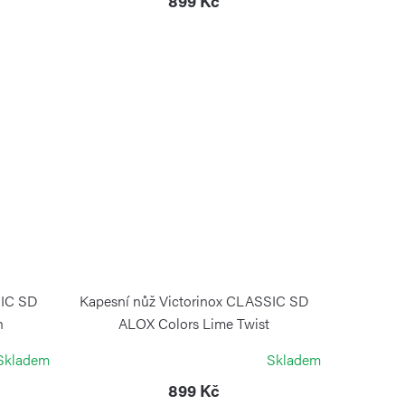
899 Kč
SIC SD
Kapesní nůž Victorinox CLASSIC SD
h
ALOX Colors Lime Twist
VICTORINOX
Skladem
Skladem
899 Kč