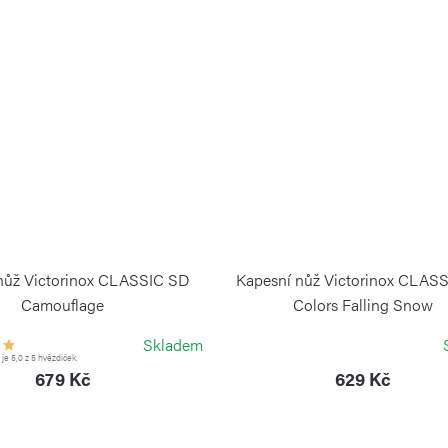
nůž Victorinox CLASSIC SD
Kapesní nůž Victorinox CLAS
Camouflage
Colors Falling Snow
VICTORINOX
VICTORINOX
Skladem
e 5,0 z 5 hvězdiček.
679 Kč
629 Kč