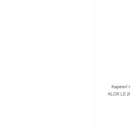
Kapesní 
ALOX LE 2