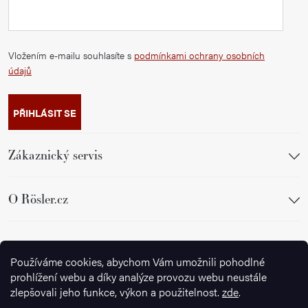
Vložením e-mailu souhlasíte s
podmínkami ochrany osobních
údajů
PŘIHLÁSIT SE
Zákaznický servis
O Rösler.cz
Sledujte nás
Používáme cookies, abychom Vám umožnili pohodlné
prohlížení webu a díky analýze provozu webu neustále
zlepšovali jeho funkce, výkon a použitelnost.
zde
.