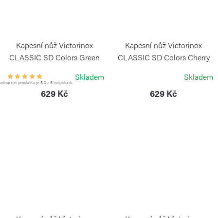
Kapesní nůž Victorinox
Kapesní nůž Victorinox
CLASSIC SD Colors Green
CLASSIC SD Colors Cherry
Tea
Blossom
Skladem
Skladem
VICTORINOX
VICTORINOX
dnocení produktu je 5,0 z 5 hvězdiček.
629 Kč
629 Kč