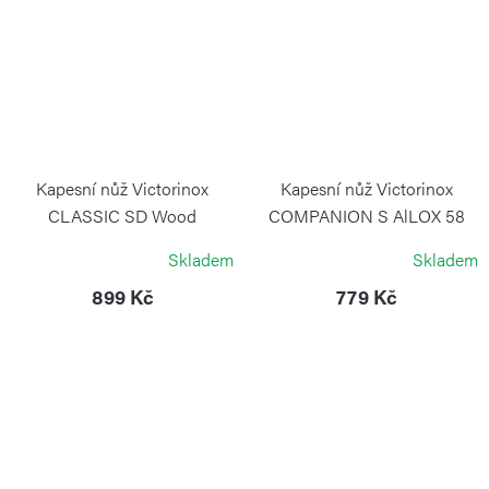
Kapesní nůž Victorinox
Kapesní nůž Victorinox
CLASSIC SD Wood
COMPANION S AlLOX 58
mm zlatý
VICTORINOX
Skladem
Skladem
VICTORINOX
899 Kč
779 Kč