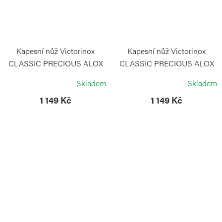
Kapesní nůž Victorinox
Kapesní nůž Victorinox
CLASSIC PRECIOUS ALOX
CLASSIC PRECIOUS ALOX
Iconic Red
Infinite Gray
Skladem
Skladem
VICTORINOX
VICTORINOX
1 149 Kč
1 149 Kč