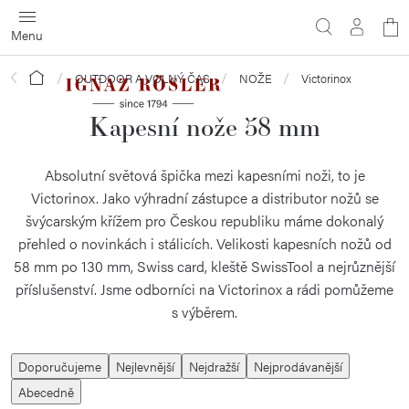
Přejít
N
na
obsah
ko
Domů
OUTDOOR A VOLNÝ ČAS
NOŽE
Victorinox
Kapesní nože 58 mm
Absolutní světová špička mezi kapesními noži, to je
Victorinox. Jako výhradní zástupce a distributor nožů se
švýcarským křížem pro Českou republiku máme dokonalý
přehled o novinkách i stálicích. Velikosti kapesních nožů od
58 mm po 130 mm, Swiss card, kleště SwissTool a nejrůznější
příslušenství. Jsme odborníci na Victorinox a rádi pomůžeme
s výběrem.
Ř
Doporučujeme
Nejlevnější
Nejdražší
Nejprodávanější
a
Abecedně