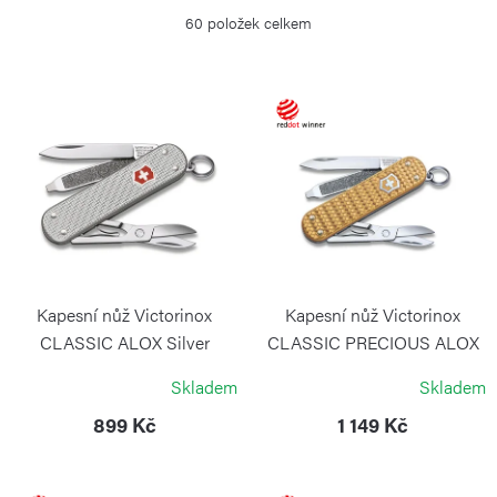
z
60
položek celkem
e
n
í
V
p
ý
r
p
o
i
d
s
u
p
k
r
Kapesní nůž Victorinox
Kapesní nůž Victorinox
t
o
CLASSIC ALOX Silver
CLASSIC PRECIOUS ALOX
Brass Gold
ů
VICTORINOX
d
Skladem
Skladem
VICTORINOX
u
899 Kč
1 149 Kč
k
t