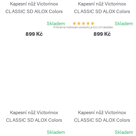
Kapesní nůž Victorinox
Kapesní nůž Victorinox
CLASSIC SD AlLOX Colors
CLASSIC SD ALOX Colors
Minty Mint
Cotton Candy
Skladem
Skladem
VICTORINOX
VICTORINOX
Průměrné hodnocení produktu je 5,0 z 5 hvězdiček.
899 Kč
899 Kč
Kapesní nůž Victorinox
Kapesní nůž Victorinox
CLASSIC SD ALOX Colors
CLASSIC SD ALOX Colors
Electric Lavender
Flamingo Party
Skladem
Skladem
VICTORINOX
VICTORINOX