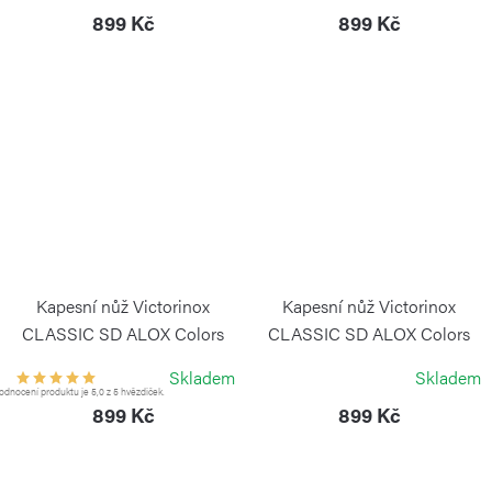
899 Kč
899 Kč
Kapesní nůž Victorinox
Kapesní nůž Victorinox
CLASSIC SD ALOX Colors
CLASSIC SD ALOX Colors
Fresh Peach
Lime Twist
Skladem
Skladem
VICTORINOX
VICTORINOX
dnocení produktu je 5,0 z 5 hvězdiček.
899 Kč
899 Kč