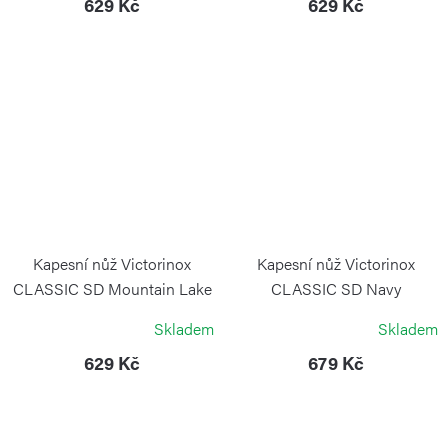
629 Kč
629 Kč
Kapesní nůž Victorinox
Kapesní nůž Victorinox
CLASSIC SD Mountain Lake
CLASSIC SD Navy
v Blistru
Camouflage
Skladem
Skladem
VICTORINOX
VICTORINOX
629 Kč
679 Kč