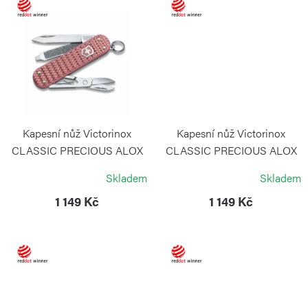
ů
Kapesní nůž Victorinox
Kapesní nůž Victorinox
CLASSIC PRECIOUS ALOX
CLASSIC PRECIOUS ALOX
Gentle Rose
Hazel Brown
Skladem
Skladem
VICTORINOX
VICTORINOX
1 149 Kč
1 149 Kč