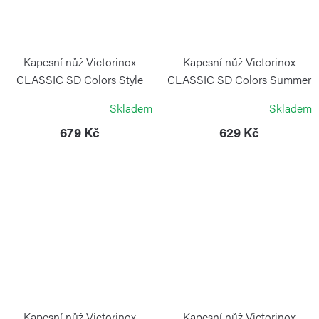
Kapesní nůž Victorinox
Kapesní nůž Victorinox
CLASSIC SD Colors Style
CLASSIC SD Colors Summer
Icon Edelweiss
Rain
Skladem
Skladem
VICTORINOX
VICTORINOX
679 Kč
629 Kč
Kapesní nůž Victorinox
Kapesní nůž Victorinox