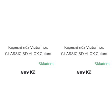
Kapesní nůž Victorinox
Kapesní nůž Victorinox
CLASSIC SD ALOX Colors
CLASSIC SD ALOX Colors
Night Dive
Sweet Berry
Skladem
Skladem
VICTORINOX
VICTORINOX
899 Kč
899 Kč