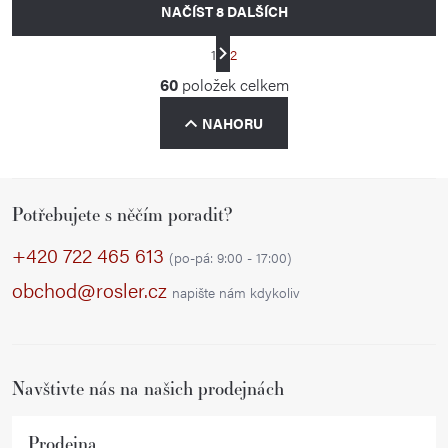
NAČÍST 8 DALŠÍCH
S
1
2
t
O
60
položek celkem
r
v
á
NAHORU
l
n
á
k
d
o
Z
a
v
Potřebujete s něčím poradit?
á
á
c
p
+420 722 465 613
n
í
(po-pá: 9:00 - 17:00)
í
a
p
obchod@rosler.cz
napište nám kdykoliv
r
t
v
í
k
Navštivte nás na našich prodejnách
y
v
ý
Prodejna