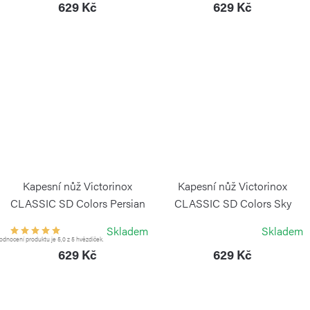
629 Kč
629 Kč
Kapesní nůž Victorinox
Kapesní nůž Victorinox
CLASSIC SD Colors Persian
CLASSIC SD Colors Sky
Indigo
High
Skladem
Skladem
VICTORINOX
VICTORINOX
dnocení produktu je 5,0 z 5 hvězdiček.
629 Kč
629 Kč