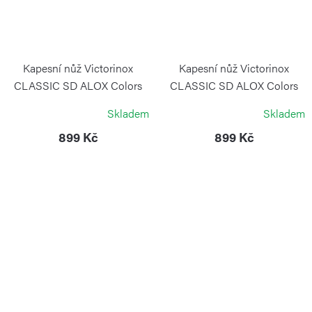
Kapesní nůž Victorinox
Kapesní nůž Victorinox
CLASSIC SD ALOX Colors
CLASSIC SD ALOX Colors
Wet Sand
Wild Jungle
Skladem
Skladem
VICTORINOX
VICTORINOX
899 Kč
899 Kč