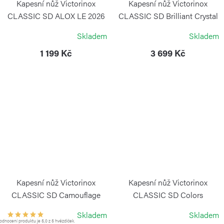
Kapesní nůž Victorinox
Kapesní nůž Victorinox
CLASSIC SD ALOX LE 2026
CLASSIC SD Brilliant Crystal
58 mm Ledovcově modrá
VICTORINOX
Skladem
Skladem
VICTORINOX
1 199 Kč
3 699 Kč
Kapesní nůž Victorinox
Kapesní nůž Victorinox
CLASSIC SD Camouflage
CLASSIC SD Colors
Cupcake Dream
VICTORINOX
Skladem
Skladem
VICTORINOX
dnocení produktu je 5,0 z 5 hvězdiček.