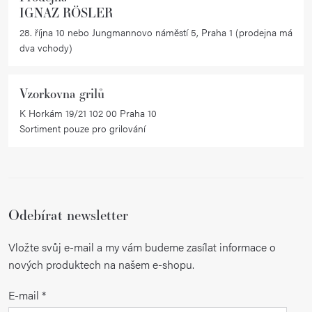
IGNAZ RÖSLER
p
i
28. října 10 nebo Jungmannovo náměstí 5, Praha 1 (prodejna má
dva vchody)
s
u
Vzorkovna grilů
K Horkám 19/21 102 00 Praha 10
Sortiment pouze pro grilování
Odebírat newsletter
Vložte svůj e-mail a my vám budeme zasílat informace o
nových produktech na našem e-shopu.
E-mail