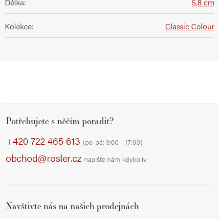
Délka
:
5,8 cm
Kolekce
:
Classic Colour
Z
Potřebujete s něčím poradit?
á
p
+420 722 465 613
(po-pá: 9:00 - 17:00)
a
obchod@rosler.cz
napište nám kdykoliv
t
í
Navštivte nás na našich prodejnách