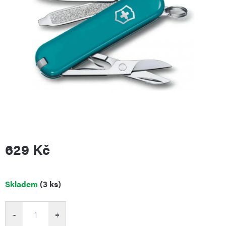
629 Kč
Měrná
Skladem
(3 ks)
cena:
−
+