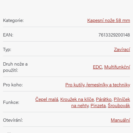
Kategorie
:
Kapesní nože 58 mm
EAN
:
7613329200148
Typ
:
Zavírací
Druh nože a
EDC
,
Multifunkční
použití
:
Pro koho
:
Pro kutily, řemeslníky a techniky
Čepel malá
,
Kroužek na klíče
,
Párátko
,
Pilníček
Funkce
:
na nehty
,
Pinzeta
,
Šroubovák
Otevírání
:
Manuální