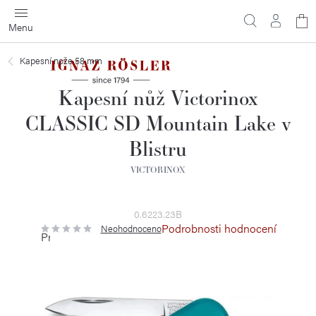
Přejít
N
na
obsah
ko
Kapesní nože 58 mm
Kapesní nůž Victorinox
CLASSIC SD Mountain Lake v
Blistru
VICTORINOX
0.6223.23B
Podrobnosti hodnocení
Neohodnoceno
Průměrné
hodnocení
produktu
je
0,0
z
5
hvězdiček.