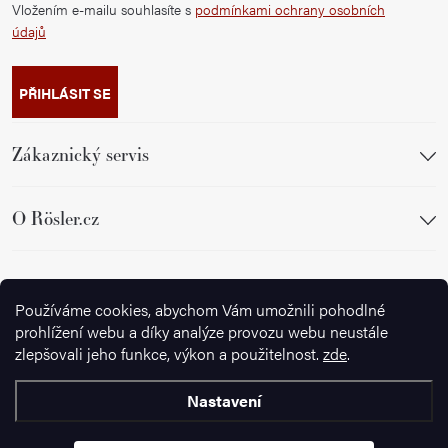
Vložením e-mailu souhlasíte s
podmínkami ochrany osobních
údajů
PŘIHLÁSIT SE
Zákaznický servis
O Rösler.cz
Sledujte nás
Používáme cookies, abychom Vám umožnili pohodlné
prohlížení webu a díky analýze provozu webu neustále
zlepšovali jeho funkce, výkon a použitelnost.
zde
.
Nastavení
Copyright 2026
Ignazrosler.cz
. Všechna práva vyhrazena.
Upravit
nastavení cookies