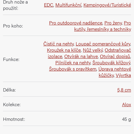
Druh nože a
EDC
,
Multifunkční
,
Kempingové/Turistické
použití
:
Pro outdoorové nadšence
,
Pro ženy
,
Pro
Pro koho
:
kutily, řemeslníky a techniky
Čistič na nehty
,
Loupač pomerančové kůry
,
Kroužek na klíče
,
Nůž velký
,
Odstraňovač
izolace
,
Otvírák na lahve
,
Otvírač dopisů
,
Funkce
:
Pilníček na nehty
,
Šroubovák křížový
,
Šroubovák s pravítkem
,
Úprava nehtové
kůžičky
,
Vývrtka
Délka
:
5,8 cm
Kolekce
:
Alox
Hmotnost
:
45 g