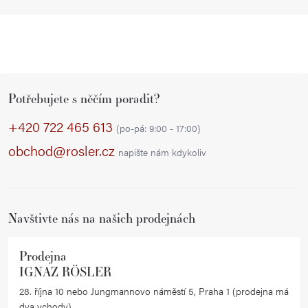
Z
Potřebujete s něčím poradit?
á
p
+420 722 465 613
(po-pá: 9:00 - 17:00)
a
obchod@rosler.cz
napište nám kdykoliv
t
í
Navštivte nás na našich prodejnách
Prodejna
IGNAZ RÖSLER
28. října 10 nebo Jungmannovo náměstí 5, Praha 1 (prodejna má
dva vchody)