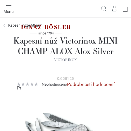
Přejít
N
na
obsah
ko
Kapesní nože 58 mm
Kapesní nůž Victorinox MINI
CHAMP ALOX Alox Silver
VICTORINOX
0.6381.26
Podrobnosti hodnocení
Neohodnoceno
Průměrné
hodnocení
produktu
je
0,0
z
5
hvězdiček.