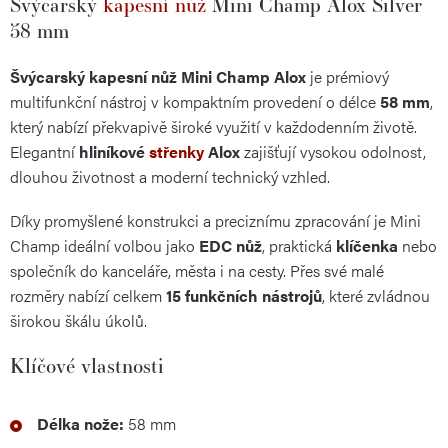
Švýcarský
kapesní nůž
Mini Champ Alox Silver
58 mm
Švýcarský kapesní nůž Mini Champ Alox
je prémiový
multifunkční nástroj v kompaktním provedení o délce
58 mm
,
který nabízí překvapivě široké využití v každodenním životě.
Elegantní
hliníkové
střenky
Alox
zajišťují vysokou odolnost,
dlouhou životnost a moderní technický vzhled.
Díky promyšlené konstrukci a preciznímu zpracování je Mini
Champ ideální volbou jako
EDC nůž
, praktická
klíčenka
nebo
společník do kanceláře, města i na cesty. Přes své malé
rozměry nabízí celkem
15 funkčních nástrojů
, které zvládnou
širokou škálu úkolů.
Klíčové vlastnosti
Délka nože:
58 mm