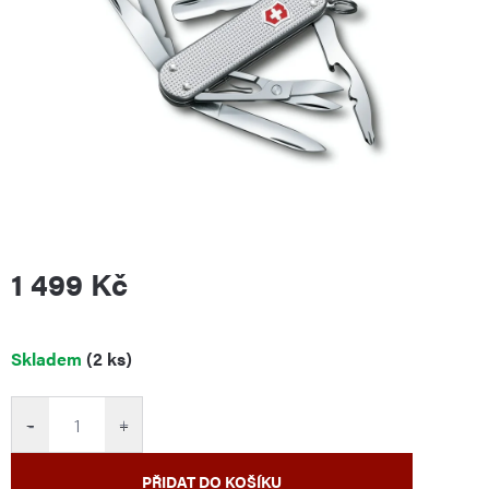
1 499 Kč
Měrná
Skladem
(2 ks)
cena:
−
+
PŘIDAT DO KOŠÍKU