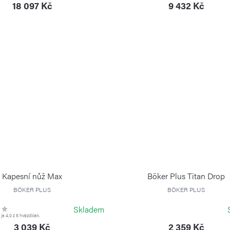
18 097 Kč
9 432 Kč
Kapesní nůž Max
Böker Plus Titan Drop
BÖKER PLUS
BÖKER PLUS
Skladem
e 4,0 z 5 hvězdiček.
3 039 Kč
2 359 Kč