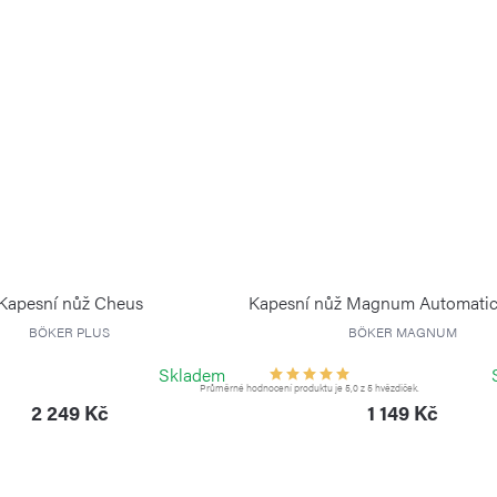
Kapesní nůž Cheus
Kapesní nůž Magnum Automatic 
BÖKER PLUS
BÖKER MAGNUM
Skladem
Průměrné hodnocení produktu je 5,0 z 5 hvězdiček.
2 249 Kč
1 149 Kč