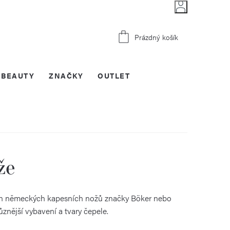
Nákupní
Prázdný košík
košík
BEAUTY
ZNAČKY
OUTLET
že
ejen německých kapesních nožů značky Böker nebo
ůznější vybavení a tvary čepele.