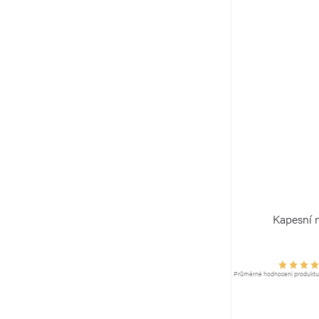
Kapesní 
Průměrné hodnocení produktu j