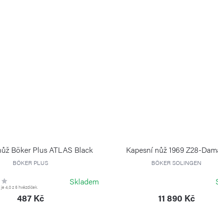
nůž Böker Plus ATLAS Black
Kapesní nůž 1969 Z28-Dam
BÖKER PLUS
BÖKER SOLINGEN
Skladem
e 4,0 z 5 hvězdiček.
487 Kč
11 890 Kč