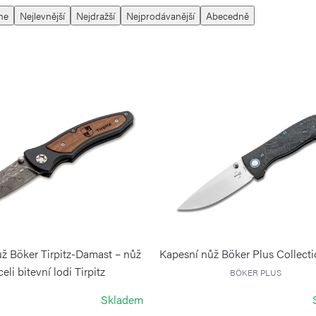
me
Nejlevnější
Nejdražší
Nejprodávanější
Abecedně
ž Böker Tirpitz-Damast – nůž
Kapesní nůž Böker Plus Collect
celi bitevní lodi Tirpitz
BÖKER PLUS
BÖKER SOLINGEN
Skladem