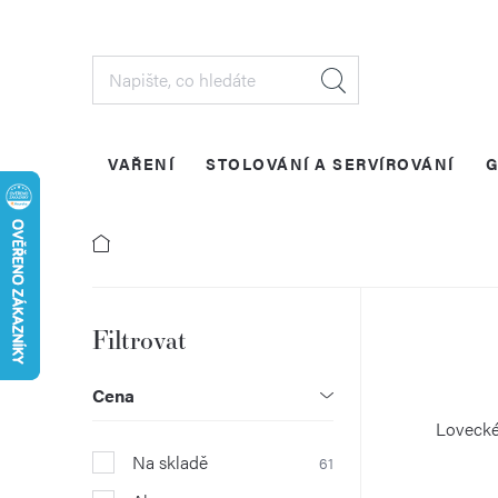
Přejít
na
obsah
VAŘENÍ
STOLOVÁNÍ A SERVÍROVÁNÍ
G
P
o
Cena
s
Lovecké
Na skladě
61
t