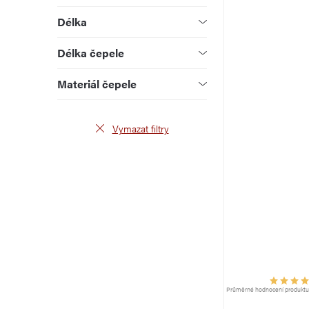
k
u
Délka
t
k
Délka čepele
ů
t
Materiál čepele
ů
Vymazat filtry
Průměrné hodnocení produktu j