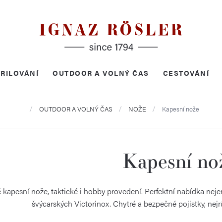
RILOVÁNÍ
OUTDOOR A VOLNÝ ČAS
CESTOVÁNÍ
Domů
OUTDOOR A VOLNÝ ČAS
NOŽE
Kapesní nože
Kapesní no
 kapesní nože, taktické i hobby provedení. Perfektní nabídka n
švýcarských Victorinox. Chytré a bezpečné pojistky, nejr