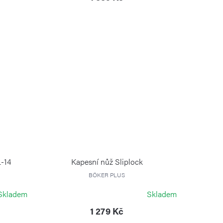
L-14
Kapesní nůž Sliplock
BÖKER PLUS
Skladem
Skladem
1 279 Kč