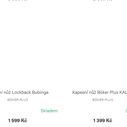
ní nůž Lockback Bubinga
Kapesní nůž Böker Plus KA
BÖKER PLUS
BÖKER PLUS
Skladem
1 599 Kč
1 399 Kč