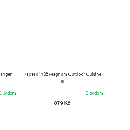
Ranger
Kapesní nůž Magnum Outdoor Cuisine
III
BÖKER MAGNUM
Skladem
Skladem
879 Kč