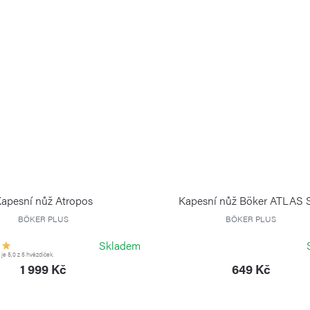
apesní nůž Atropos
Kapesní nůž Böker ATLAS
BÖKER PLUS
BÖKER PLUS
Skladem
e 5,0 z 5 hvězdiček.
1 999 Kč
649 Kč