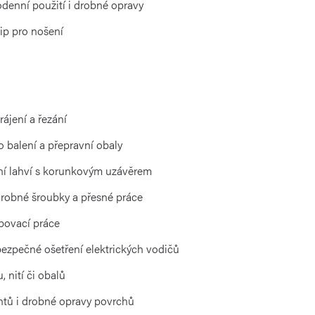
denní použití i drobné opravy
lip pro nošení
rájení a řezání
o balení a přepravní obaly
ení lahví s korunkovým uzávěrem
robné šroubky a přesné práce
bovací práce
ezpečné ošetření elektrických vodičů
 nití či obalů
htů i drobné opravy povrchů