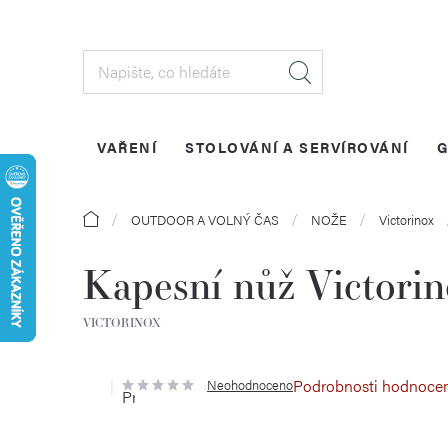
Přejít
na
obsah
VAŘENÍ
STOLOVÁNÍ A SERVÍROVÁNÍ
G
Domů
OUTDOOR A VOLNÝ ČAS
NOŽE
Victorinox
Kapesní nůž Victor
VICTORINOX
Podrobnosti hodnoce
Neohodnoceno
Průměrné
hodnocení
produktu
je
0,0