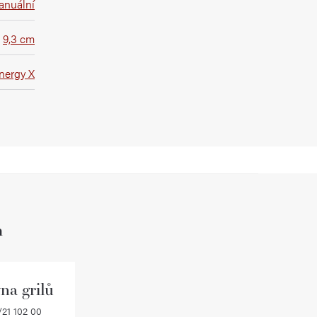
anuální
9,3 cm
nergy X
h
na grilů
21 102 00