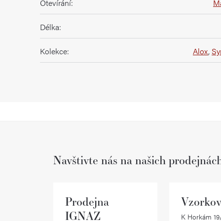
Otevírání
:
M
Délka
:
Kolekce
:
Alox
,
Sy
Navštivte nás na našich prodejnác
Prodejna
Vzorkov
IGNAZ
K Horkám 19/