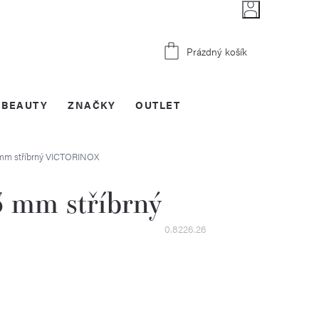
Nákupní
Prázdný košík
košík
BEAUTY
ZNAČKY
OUTLET
mm stříbrný
VICTORINOX
 mm stříbrný
0.8226.26