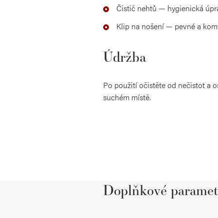
Čistič nehtů — hygienická úpra
Klip na nošení — pevné a komf
Údržba
Po použití očistěte od nečistot a 
suchém místě.
Doplňkové paramet