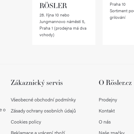
RÖSLER
Praha 10
Sortiment po
28. října 10 nebo
grilování
Jungmannovo náměstí 5,
Praha 1 (prodejna má dva
vchody)
Zákaznický servis
O Rösler.cz
Všeobecné obchodní podmínky
Prodejny
e o
Zásady ochrany osobních údajů
Kontakt
Cookies policy
O nás
Reklamace a vrácení zboží
Naše značky