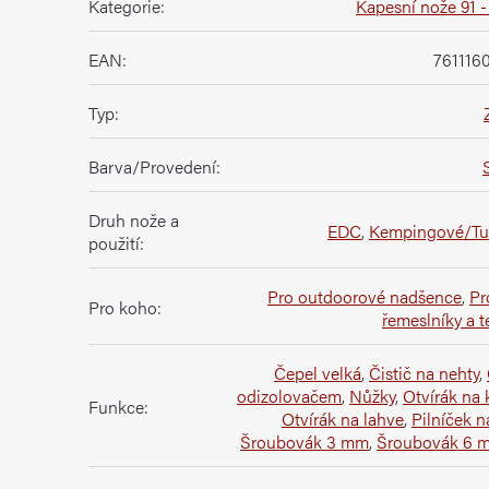
Kategorie
:
Kapesní nože 91 
EAN
:
761116
Typ
:
Barva/Provedení
:
Druh nože a
EDC
,
Kempingové/Tur
použití
:
Pro outdoorové nadšence
,
Pr
Pro koho
:
řemeslníky a t
Čepel velká
,
Čistič na nehty
,
odizolovačem
,
Nůžky
,
Otvírák na 
Funkce
:
Otvírák na lahve
,
Pilníček n
Šroubovák 3 mm
,
Šroubovák 6 