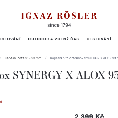
RILOVÁNÍ
OUTDOOR A VOLNÝ ČAS
CESTOVÁNÍ
Kapesní nože 91 - 93 mm
Kapesní nůž Victorinox SYNERGY X ALOX 93 
inox SYNERGY X ALOX 93
ní
2 399 Kč