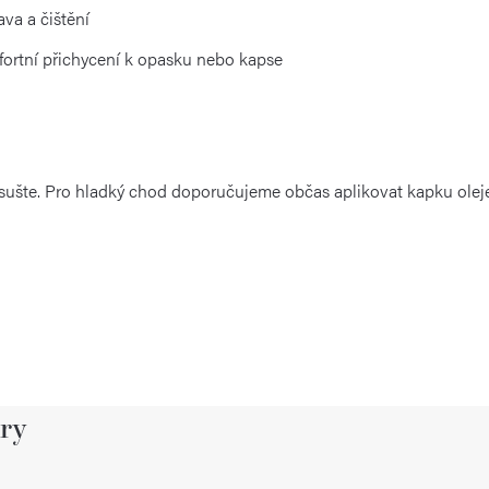
va a čištění
ortní přichycení k opasku nebo kapse
osušte. Pro hladký chod doporučujeme občas aplikovat kapku oleje
ry