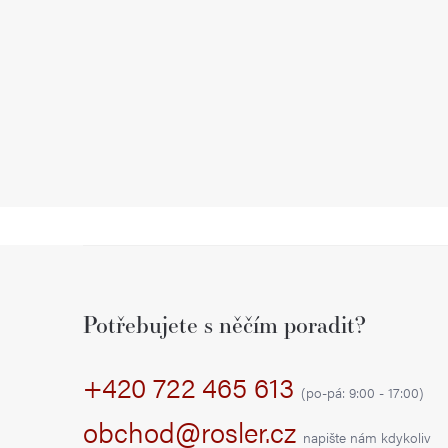
Z
á
Potřebujete s něčím poradit?
p
+420 722 465 613
a
(po-pá: 9:00 - 17:00)
t
obchod@rosler.cz
napište nám kdykoliv