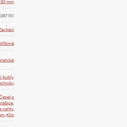
- 93 mm
0287151
Zavírací
Stříbrná
istické
o kutily,
echniky
Čepel s
krabice
,
a nehty
,
mm
,
Klip