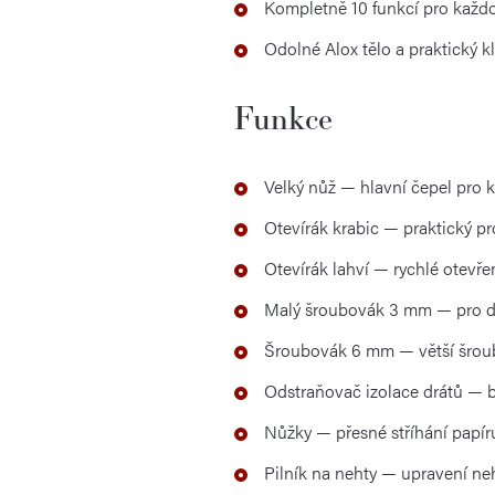
Kompletně 10 funkcí pro každo
Odolné Alox tělo a praktický k
Funkce
Velký nůž — hlavní čepel pro k
Otevírák krabic — praktický pr
Otevírák lahví — rychlé otevř
Malý šroubovák 3 mm — pro d
Šroubovák 6 mm — větší šrou
Odstraňovač izolace drátů — b
Nůžky — přesné stříhání papíru,
Pilník na nehty — upravení ne