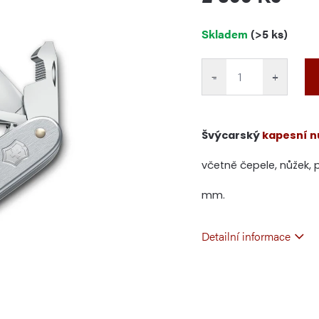
Měrná
Skladem
(>5 ks)
cena:
−
+
Švýcarský
kapesní n
včetně čepele, nůžek, pi
mm.
Detailní informace