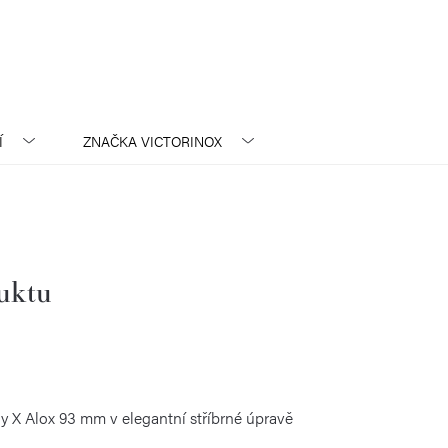
Í
ZNAČKA
VICTORINOX
duktu
y X Alox 93 mm v elegantní stříbrné úpravě