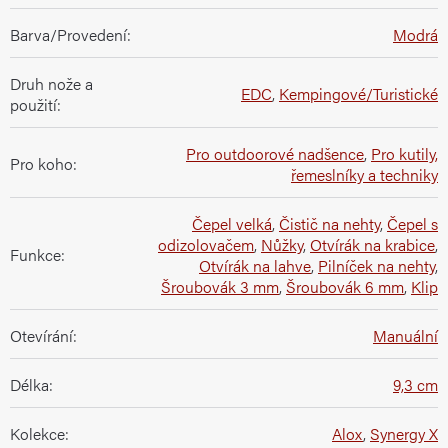
Barva/Provedení
:
Modrá
Druh nože a
EDC
,
Kempingové/Turistické
použití
:
Pro outdoorové nadšence
,
Pro kutily,
Pro koho
:
řemeslníky a techniky
Čepel velká
,
Čistič na nehty
,
Čepel s
odizolovačem
,
Nůžky
,
Otvírák na krabice
,
Funkce
:
Otvírák na lahve
,
Pilníček na nehty
,
Šroubovák 3 mm
,
Šroubovák 6 mm
,
Klip
Otevírání
:
Manuální
Délka
:
9,3 cm
Kolekce
:
Alox
,
Synergy X