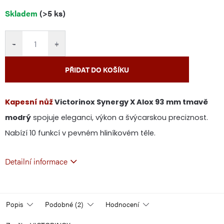
Měrná
Skladem
(>5 ks)
cena:
−
+
PŘIDAT DO KOŠÍKU
Kapesní nůž
Victorinox Synergy X Alox 93 mm tmavě
modrý
spojuje eleganci, výkon a švýcarskou preciznost.
Nabízí 10 funkcí v pevném hliníkovém těle.
Detailní informace
Popis
Podobné (2)
Hodnocení