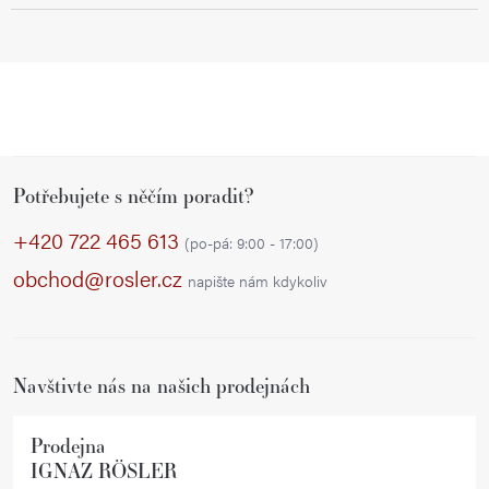
Z
Potřebujete s něčím poradit?
á
p
+420 722 465 613
(po-pá: 9:00 - 17:00)
a
obchod@rosler.cz
napište nám kdykoliv
t
í
Navštivte nás na našich prodejnách
Prodejna
IGNAZ RÖSLER