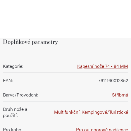
Doplňkové parametry
Kategorie
:
Kapesní nože 74 - 84 MM
EAN
:
7611160012852
Barva/Provedení
:
Stříbrná
Druh nože a
Multifunkční
,
Kempingové/Turistické
použití
:
Pro koho
:
Pro outdoorové nadšence