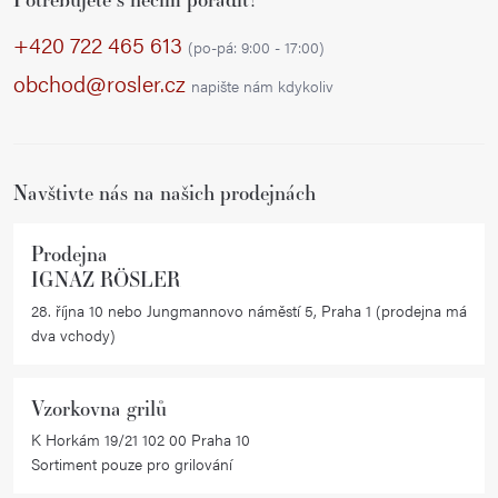
á
p
+420 722 465 613
(po-pá: 9:00 - 17:00)
a
obchod@rosler.cz
napište nám kdykoliv
t
í
Navštivte nás na našich prodejnách
Prodejna
IGNAZ RÖSLER
28. října 10 nebo Jungmannovo náměstí 5, Praha 1 (prodejna má
dva vchody)
Vzorkovna grilů
K Horkám 19/21 102 00 Praha 10
Sortiment pouze pro grilování