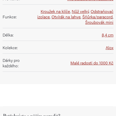
Kroužek na klíče
,
Nůž velký
,
Odstraňovač
Funkce
:
izolace
,
Otvírák na lahve
,
Šňůrka/paracord
,
Šroubovák mini
Délka
:
8,4 cm
Kolekce
:
Alox
Dárky pro
Malé radosti do 1000 Kč
každého
:
Z
Potřebujete s něčím poradit?