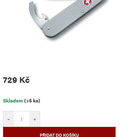
729 Kč
Měrná
Skladem
(>5 ks)
cena:
−
+
PŘIDAT DO KOŠÍKU