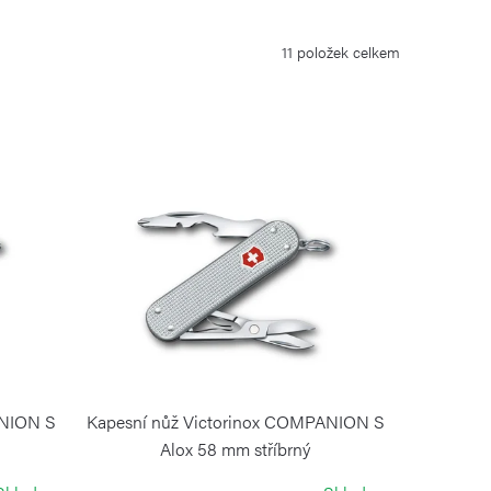
11
položek celkem
ANION S
Kapesní nůž Victorinox COMPANION S
Alox 58 mm stříbrný
VICTORINOX