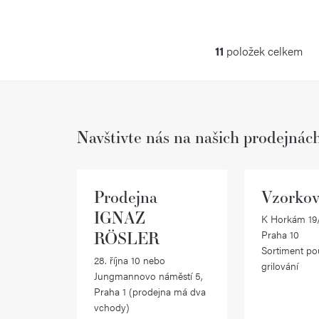
11
položek celkem
O
v
l
Navštivte nás na našich prodejnác
á
d
a
Prodejna
Vzorkov
c
IGNAZ
K Horkám 19/
RÖSLER
Praha 10
í
Sortiment po
28. října 10 nebo
p
grilování
Jungmannovo náměstí 5,
r
Praha 1 (prodejna má dva
vchody)
v