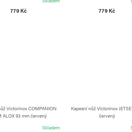
Skladem
779 Kč
779 Kč
nůž Victorinox COMPANION
Kapesní nůž Victorinox JETS
M ALOX 93 mm červený
červený
VICTORINOX
VICTORINOX
Skladem