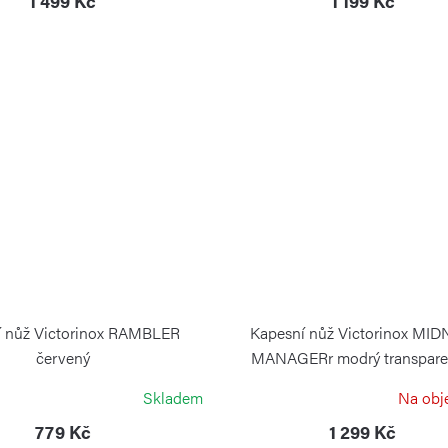
1 499 Kč
1 199 Kč
í nůž Victorinox RAMBLER
Kapesní nůž Victorinox MID
červený
MANAGERr modrý transpare
VICTORINOX
VICTORINOX
Skladem
Na obj
779 Kč
1 299 Kč