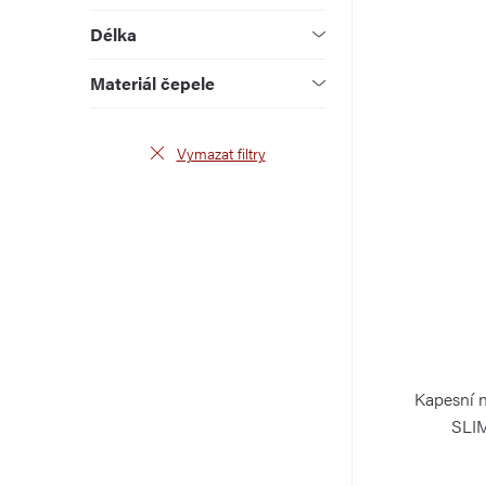
u
d
Délka
k
u
Materiál čepele
t
k
ů
t
Vymazat filtry
ů
Kapesní 
SLI