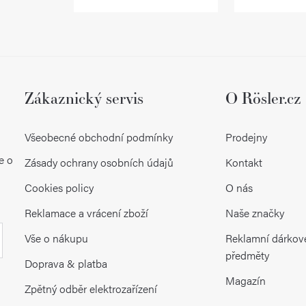
k
y
v
ý
Zákaznický servis
O Rösler.cz
p
Všeobecné obchodní podmínky
Prodejny
i
e o
Zásady ochrany osobních údajů
Kontakt
s
Cookies policy
O nás
u
Reklamace a vrácení zboží
Naše značky
Vše o nákupu
Reklamní dárkov
předměty
Doprava & platba
Magazín
Zpětný odběr elektrozařízení