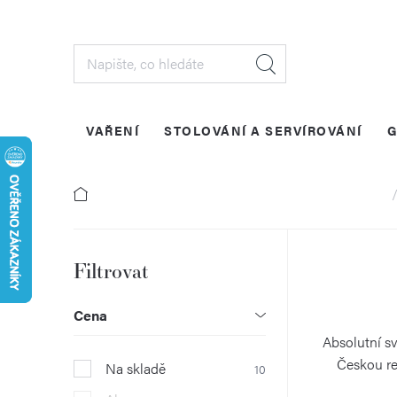
Přejít
na
obsah
VAŘENÍ
STOLOVÁNÍ A SERVÍROVÁNÍ
G
Do
P
o
Cena
s
Absolutní sv
Českou re
Na skladě
10
t