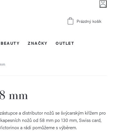
Nákupní
Prázdný košík
košík
BEAUTY
ZNAČKY
OUTLET
 mm
58 mm
 zástupce a distributor nožů se švýcarským křížem pro
ti kapesních nožů od 58 mm po 130 mm, Swiss card,
a Victorinox a rádi pomůžeme s výběrem.