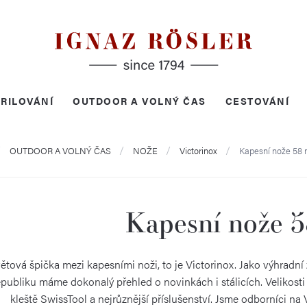
RILOVÁNÍ
OUTDOOR A VOLNÝ ČAS
CESTOVÁNÍ
mů
OUTDOOR A VOLNÝ ČAS
NOŽE
Victorinox
Kapesní nože 58
Kapesní nože 
ětová špička mezi kapesními noži, to je Victorinox. Jako výhradní
publiku máme dokonalý přehled o novinkách i stálicích. Velikos
kleště SwissTool a nejrůznější příslušenství. Jsme odborníci n