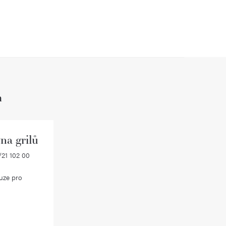
h
na grilů
21 102 00
uze pro