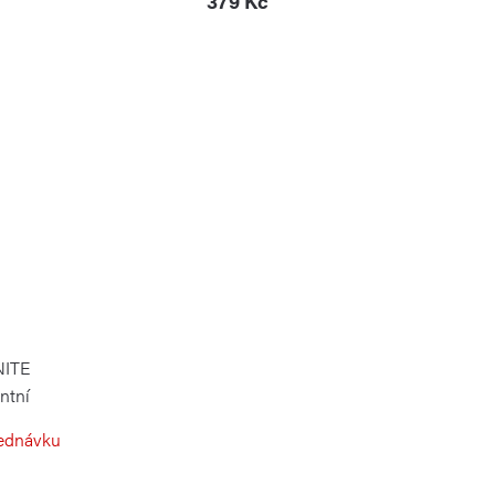
379 Kč
NITE
ntní
ednávku