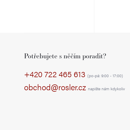
Z
á
Potřebujete s něčím poradit?
p
+420 722 465 613
a
(po-pá: 9:00 - 17:00)
t
obchod@rosler.cz
napište nám kdykoliv
í