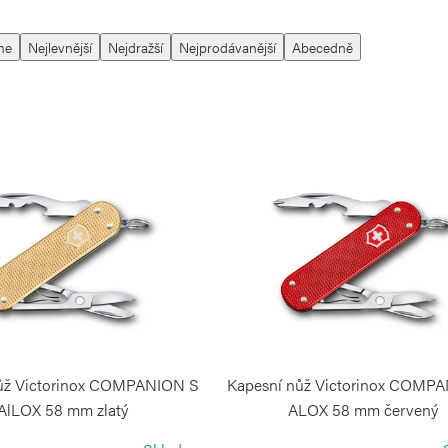
me
Nejlevnější
Nejdražší
Nejprodávanější
Abecedně
ůž Victorinox COMPANION S
Kapesní nůž Victorinox COMP
AlLOX 58 mm zlatý
ALOX 58 mm červený
VICTORINOX
VICTORINOX