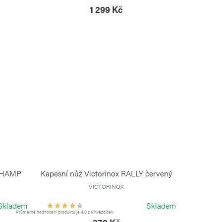
1 299 Kč
 CHAMP
Kapesní nůž Victorinox RALLY červený
VICTORINOX
Skladem
Skladem
Průměrné hodnocení produktu je 4,0 z 5 hvězdiček.