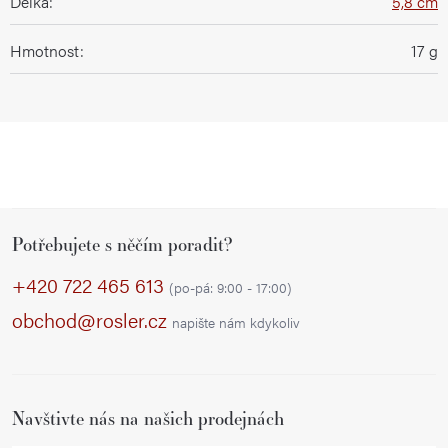
Délka
:
5,8 cm
Hmotnost
:
17 g
Z
Potřebujete s něčím poradit?
á
p
+420 722 465 613
(po-pá: 9:00 - 17:00)
a
obchod@rosler.cz
napište nám kdykoliv
t
í
Navštivte nás na našich prodejnách