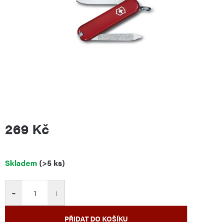
269 Kč
Měrná
Skladem
(>5 ks)
cena:
−
+
PŘIDAT DO KOŠÍKU