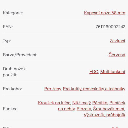
Kategorie
:
Kapesní nože 58 mm
EAN
:
7611160002242
Typ
:
Zavírací
Barva/Provedení
:
Červená
Druh nože a
EDC
,
Multifunkční
použití
:
Pro koho
:
Pro ženy
,
Pro kutily, řemeslníky a techniky
Kroužek na klíče
,
Nůž malý
,
Párátko
,
Pilníček
Funkce
:
na nehty
,
Pinzeta
,
Šroubovák mini
,
Výstružník, průbojník