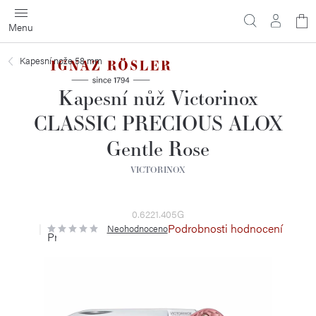
Přejít
N
na
obsah
ko
Kapesní nože 58 mm
Kapesní nůž Victorinox
CLASSIC PRECIOUS ALOX
Gentle Rose
VICTORINOX
0.6221.405G
Podrobnosti hodnocení
Neohodnoceno
Průměrné
hodnocení
produktu
je
0,0
z
5
hvězdiček.