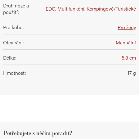
Druh nože a
EDC
,
Multifunkční
,
Kempingové/Turistické
použití
:
Pro koho
:
Pro ženy
Otevírání
:
Manuální
Délka
:
5,8 cm
Hmotnost
:
17 g
Z
Potřebujete s něčím poradit?
á