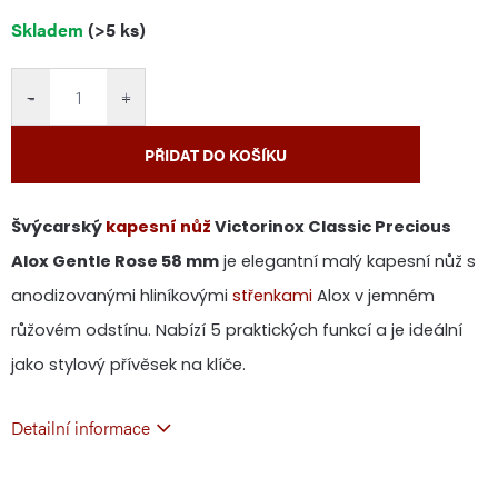
Měrná
Skladem
(>5 ks)
cena:
−
+
PŘIDAT DO KOŠÍKU
Švýcarský
kapesní nůž
Victorinox Classic Precious
Alox Gentle Rose 58 mm
je elegantní malý kapesní nůž s
anodizovanými hliníkovými
střenkami
Alox v jemném
růžovém odstínu. Nabízí 5 praktických funkcí a je ideální
jako stylový přívěsek na klíče.
Detailní informace