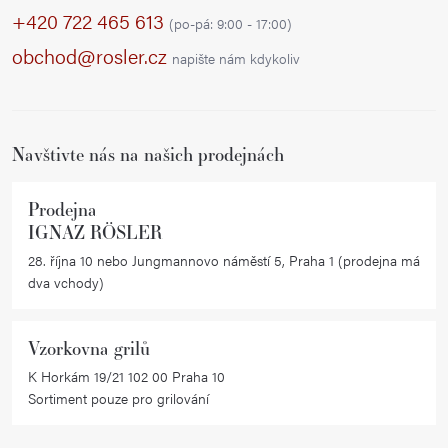
p
+420 722 465 613
(po-pá: 9:00 - 17:00)
a
obchod@rosler.cz
napište nám kdykoliv
t
í
Navštivte nás na našich prodejnách
Prodejna
IGNAZ RÖSLER
28. října 10 nebo Jungmannovo náměstí 5, Praha 1 (prodejna má
dva vchody)
Vzorkovna grilů
K Horkám 19/21 102 00 Praha 10
Sortiment pouze pro grilování