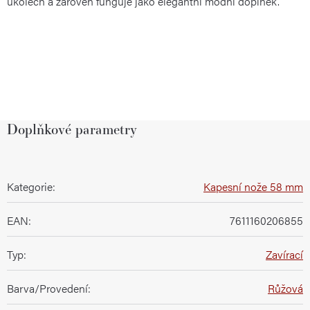
úkolech a zároveň funguje jako elegantní módní doplněk.
Doplňkové parametry
Kategorie
:
Kapesní nože 58 mm
EAN
:
7611160206855
Typ
:
Zavírací
Barva/Provedení
:
Růžová