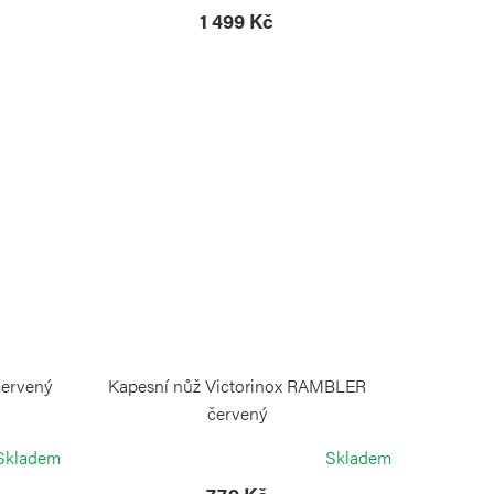
1 499 Kč
červený
Kapesní nůž Victorinox RAMBLER
červený
VICTORINOX
Skladem
Skladem