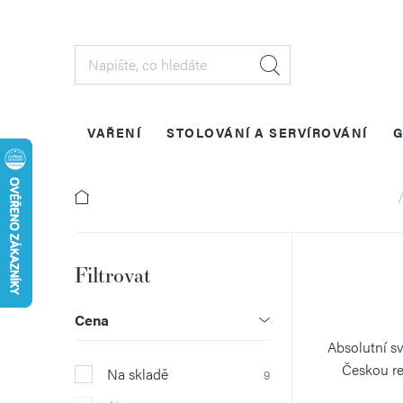
Přejít
na
obsah
VAŘENÍ
STOLOVÁNÍ A SERVÍROVÁNÍ
G
Do
P
o
Cena
s
Absolutní sv
Českou re
Na skladě
9
t