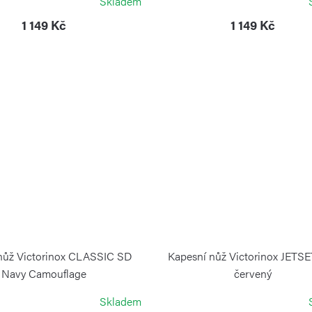
Skladem
1 149 Kč
1 149 Kč
nůž Victorinox CLASSIC SD
Kapesní nůž Victorinox JETS
Navy Camouflage
červený
VICTORINOX
VICTORINOX
Skladem