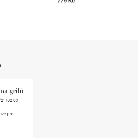
779 Kč
h
na grilů
21 102 00
uze pro