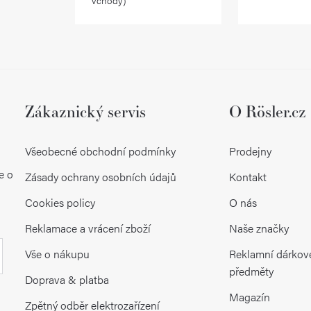
vchody)
v
k
y
v
ý
Zákaznický servis
O Rösler.cz
p
Všeobecné obchodní podmínky
Prodejny
i
e o
Zásady ochrany osobních údajů
Kontakt
s
Cookies policy
O nás
u
Reklamace a vrácení zboží
Naše značky
Vše o nákupu
Reklamní dárkov
předměty
Doprava & platba
Magazín
Zpětný odběr elektrozařízení