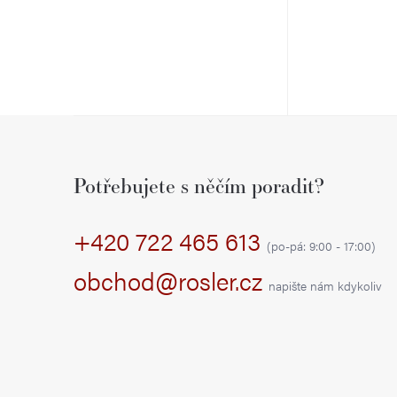
Z
á
Potřebujete s něčím poradit?
p
+420 722 465 613
a
(po-pá: 9:00 - 17:00)
t
obchod@rosler.cz
napište nám kdykoliv
í