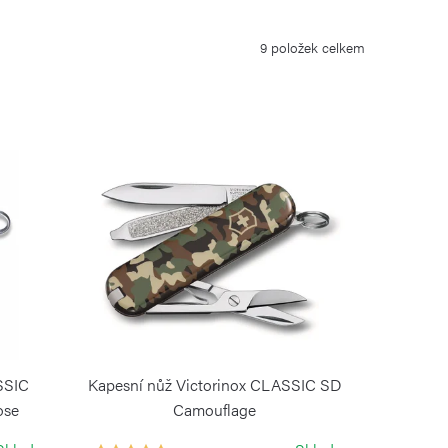
9
položek celkem
SSIC
Kapesní nůž Victorinox CLASSIC SD
ose
Camouflage
VICTORINOX