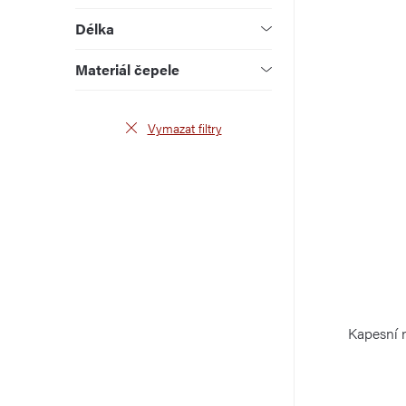
u
d
Délka
k
u
Materiál čepele
t
k
ů
t
Vymazat filtry
ů
Kapesní 