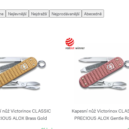
me
Nejlevnější
Nejdražší
Nejprodávanější
Abecedně
í nůž Victorinox CLASSIC
Kapesní nůž Victorinox CLA
IOUS ALOX Brass Gold
PRECIOUS ALOX Gentle R
VICTORINOX
VICTORINOX