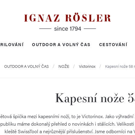
RILOVÁNÍ
OUTDOOR A VOLNÝ ČAS
CESTOVÁNÍ
mů
OUTDOOR A VOLNÝ ČAS
NOŽE
Victorinox
Kapesní nože 58
Kapesní nože 
ětová špička mezi kapesními noži, to je Victorinox. Jako výhradní
publiku máme dokonalý přehled o novinkách i stálicích. Velikos
kleště SwissTool a nejrůznější příslušenství. Jsme odborníci n