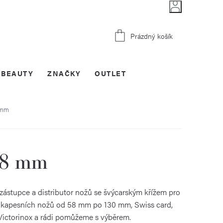
Nákupní
Prázdný košík
košík
BEAUTY
ZNAČKY
OUTLET
 mm
58 mm
 zástupce a distributor nožů se švýcarským křížem pro
ti kapesních nožů od 58 mm po 130 mm, Swiss card,
a Victorinox a rádi pomůžeme s výběrem.