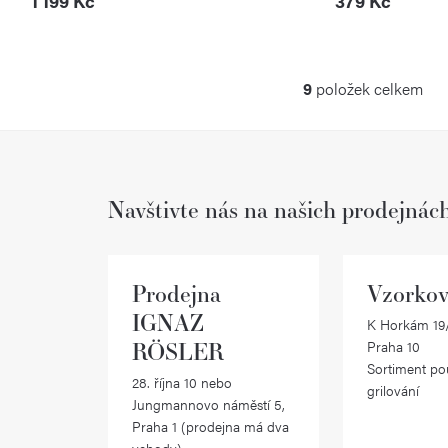
1 199 Kč
379 Kč
9
položek celkem
O
v
l
Navštivte nás na našich prodejnác
á
d
a
Prodejna
Vzorkov
c
IGNAZ
K Horkám 19/
RÖSLER
Praha 10
í
Sortiment po
28. října 10 nebo
p
grilování
Jungmannovo náměstí 5,
r
Praha 1 (prodejna má dva