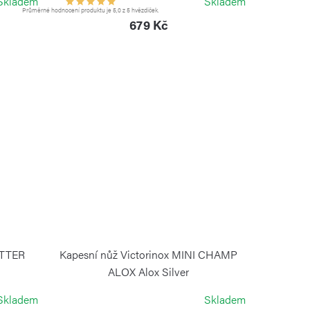
Skladem
Skladem
Průměrné hodnocení produktu je 5,0 z 5 hvězdiček.
679 Kč
ETTER
Kapesní nůž Victorinox MINI CHAMP
ALOX Alox Silver
VICTORINOX
Skladem
Skladem