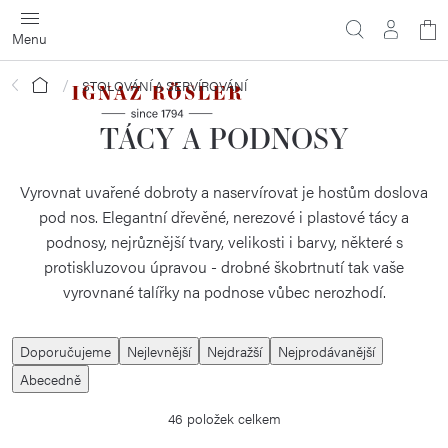
Přejít
N
na
obsah
ko
Domů
STOLOVÁNÍ A SERVÍROVÁNÍ
TÁCY A PODNOSY
Vyrovnat uvařené dobroty a naservírovat je hostům doslova
pod nos. Elegantní dřevěné, nerezové i plastové tácy a
podnosy, nejrůznější tvary, velikosti i barvy, některé s
protiskluzovou úpravou - drobné škobrtnutí tak vaše
vyrovnané talířky na podnose vůbec nerozhodí.
Ř
Doporučujeme
Nejlevnější
Nejdražší
Nejprodávanější
a
Abecedně
z
46
položek celkem
e