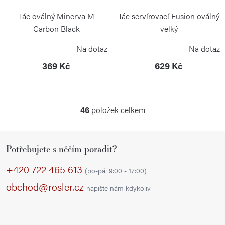
Tác oválný Minerva M
Tác servírovací Fusion oválný
Carbon Black
velký
BLIMPLUS
GUZZINI
Na dotaz
Na dotaz
369 Kč
629 Kč
46
položek celkem
O
v
Z
l
Potřebujete s něčím poradit?
á
á
p
d
+420 722 465 613
(po-pá: 9:00 - 17:00)
a
a
obchod@rosler.cz
napište nám kdykoliv
c
t
í
í
p