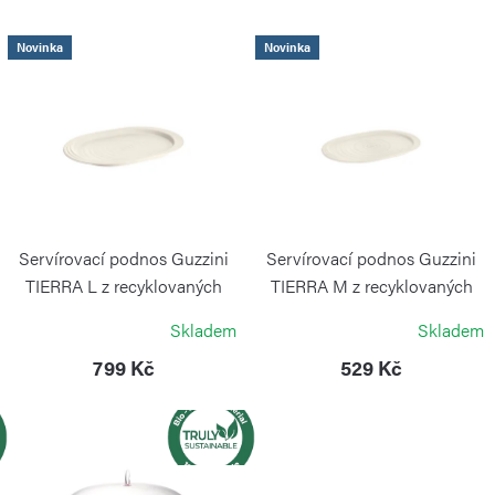
n
í
V
Novinka
Novinka
p
ý
r
p
o
i
d
s
u
p
k
r
Servírovací podnos Guzzini
Servírovací podnos Guzzini
t
o
TIERRA L z recyklovaných
TIERRA M z recyklovaných
PET lahví, bílý
PET lahví, bílý
ů
d
Skladem
Skladem
GUZZINI
GUZZINI
u
799 Kč
529 Kč
k
t
ů