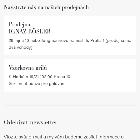
r
Navštivte nás na našich prodejnách
v
k
Prodejna
y
IGNAZ RÖSLER
v
28. října 10 nebo Jungmannovo náměstí 5, Praha 1 (prodejna má
ý
dva vchody)
p
i
Vzorkovna grilů
s
K Horkám 19/21 102 00 Praha 10
u
Sortiment pouze pro grilování
Odebírat newsletter
Vložte svůj e-mail a my vám budeme zasílat informace o