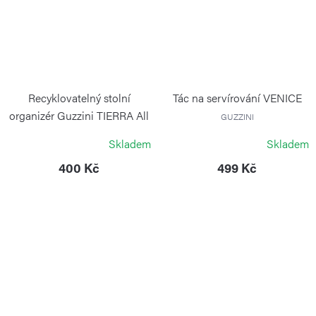
Recyklovatelný stolní
Tác na servírování VENICE
organizér Guzzini TIERRA All
GUZZINI
Together, bílý, 22 cm
Skladem
Skladem
GUZZINI
400 Kč
499 Kč