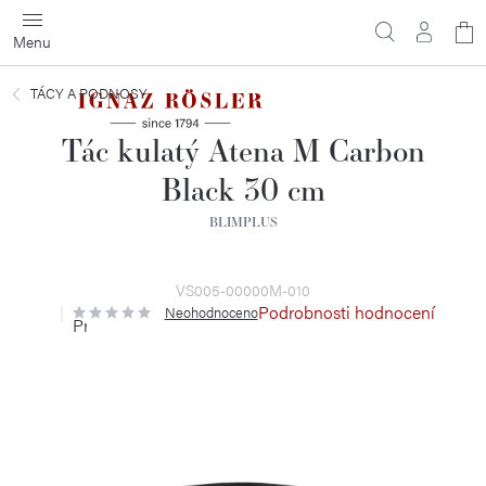
Přejít
N
na
obsah
ko
TÁCY A PODNOSY
Tác kulatý Atena M Carbon
Black 30 cm
BLIMPLUS
VS005-00000M-010
Podrobnosti hodnocení
Neohodnoceno
Průměrné
hodnocení
produktu
je
0,0
z
5
hvězdiček.