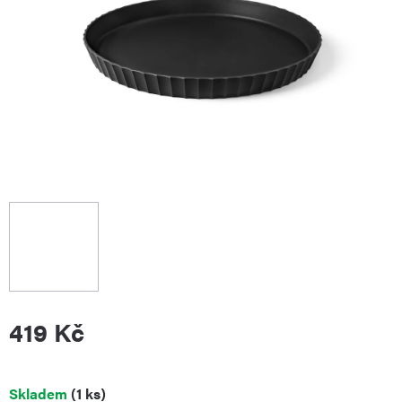
419 Kč
Měrná
Skladem
(1 ks)