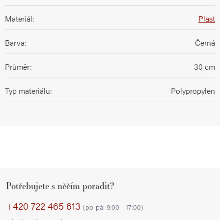
Materiál
:
Plast
Barva
:
Černá
Průměr
:
30 cm
Typ materiálu
:
Polypropylen
Z
Potřebujete s něčím poradit?
á
p
+420 722 465 613
(po-pá: 9:00 - 17:00)