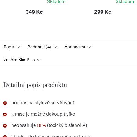
Skladem
Skladem
349 Kč
299 Kč
Popis
Podobné (4)
Hodnocení
Značka
BlimPlus
Detailní popis produktu
podnos na stylové servírování
k míse je možné dokoupit víko
neobsahuje
BPA
(toxický bisfenol A)
vhodné do lednice i mikrovlnné trouby