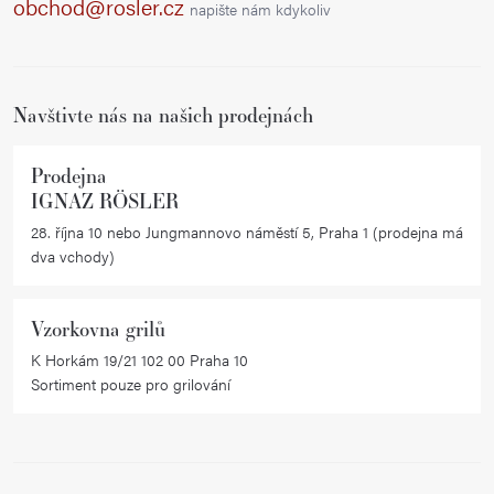
a
obchod@rosler.cz
napište nám kdykoliv
t
í
Navštivte nás na našich prodejnách
Prodejna
IGNAZ RÖSLER
28. října 10 nebo Jungmannovo náměstí 5, Praha 1 (prodejna má
dva vchody)
Vzorkovna grilů
K Horkám 19/21 102 00 Praha 10
Sortiment pouze pro grilování