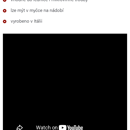
lze mýt v myčce na nádobí
vyrobeno v Itálii