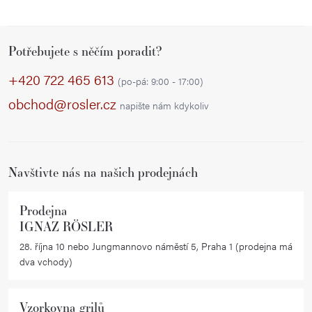
Z
Potřebujete s něčím poradit?
á
p
+420 722 465 613
(po-pá: 9:00 - 17:00)
a
obchod@rosler.cz
napište nám kdykoliv
t
í
Navštivte nás na našich prodejnách
Prodejna
IGNAZ RÖSLER
28. října 10 nebo Jungmannovo náměstí 5, Praha 1 (prodejna má
dva vchody)
Vzorkovna grilů