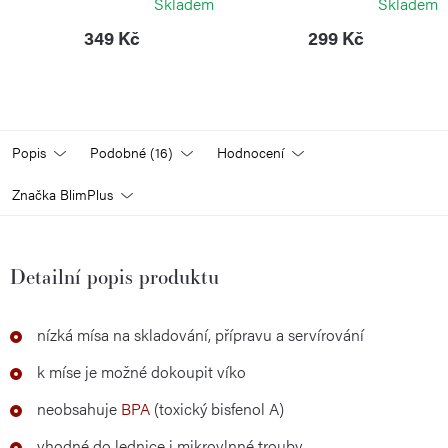
Skladem
Skladem
349 Kč
299 Kč
Popis
Podobné (16)
Hodnocení
Značka
BlimPlus
Detailní popis produktu
nízká mísa na skladování, přípravu a servírování
k míse je možné dokoupit víko
neobsahuje
BPA
(toxický bisfenol A)
vhodné do lednice i mikrovlnné trouby