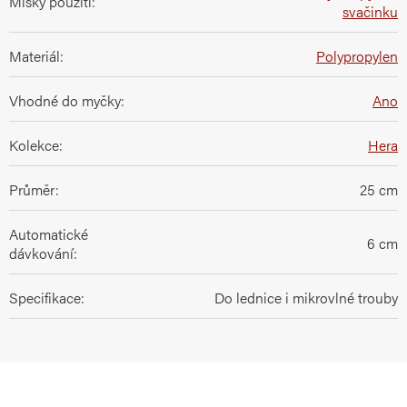
Misky použití
:
svačinku
Materiál
:
Polypropylen
Vhodné do myčky
:
Ano
Kolekce
:
Hera
Průměr
:
25 cm
Automatické
6 cm
dávkování
:
Specifikace
:
Do lednice i mikrovlné trouby