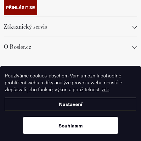
PŘIHLÁSIT SE
Zákaznický servis
O Rösler.cz
Sledujte nás
Používáme cookies, abychom Vám umožnili pohodlné
prohlížení webu a díky analýze provozu webu neustále
zlepšovali jeho funkce, výkon a použitelnost.
zde
.
Nastavení
Copyright 2026
Ignazrosler.cz
. Všechna práva vyhrazena.
Upravit
nastavení cookies
Souhlasím
Vytvořil Shoptet Premium