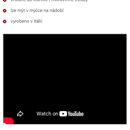
lze mýt v myčce na nádobí
vyrobeno v Itálii