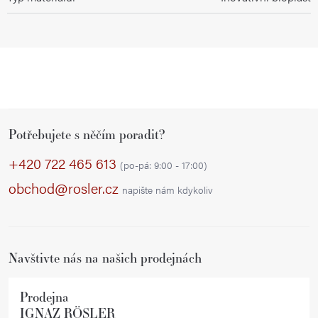
Z
Potřebujete s něčím poradit?
á
p
+420 722 465 613
(po-pá: 9:00 - 17:00)
a
obchod@rosler.cz
napište nám kdykoliv
t
í
Navštivte nás na našich prodejnách
Prodejna
IGNAZ RÖSLER