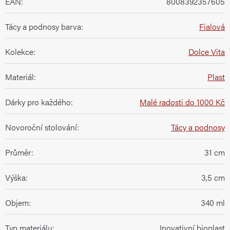
EAN
:
8008392357605
Tácy a podnosy barva
:
Fialová
Kolekce
:
Dolce Vita
Materiál
:
Plast
Dárky pro každého
:
Malé radosti do 1000 Kč
Novoroční stolování
:
Tácy a podnosy
Průměr
:
31 cm
Výška
:
3,5 cm
Objem
:
340 ml
Typ materiálu
:
Inovativní bioplast