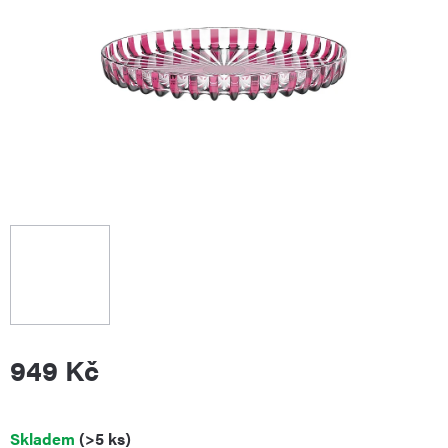
949 Kč
Měrná
Skladem
(>5 ks)