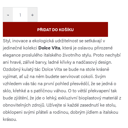
cena:
−
+
PŘIDAT DO KOŠÍKU
Styl, inovace a ekologická udržitelnost se setkávají v
jedinečné kolekci
Dolce Vita
, která je oslavou přirozené
elegance proslulého italského životního stylu. Proto nechybí
ani hravé, zářivé barvy, ladné křivky a nadčasový design.
Ozdobný kulatý tác Dolce Vita se bude na stole krásně
vyjímat, ať už na něm budete servírovat cokoli. Svým
vzhledem vás tác na první pohled přesvědčí, že se jedná o
sklo, křehké a s patřičnou váhou. O to větší překvapení tak
bude zjištění, že jde o lehký, exkluzivní bioplastový materiál z
obnovitelných zdrojů. Užívejte si každé zasednutí ke stolu,
obklopeni svými přáteli a rodinou, dobrým jídlem a italskou
krásou.