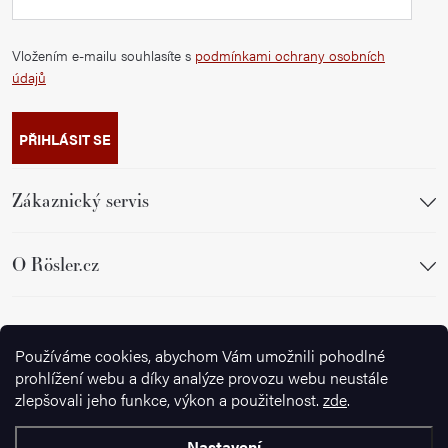
Vložením e-mailu souhlasíte s
podmínkami ochrany osobních
údajů
PŘIHLÁSIT SE
Zákaznický servis
O Rösler.cz
Sledujte nás
Používáme cookies, abychom Vám umožnili pohodlné
prohlížení webu a díky analýze provozu webu neustále
zlepšovali jeho funkce, výkon a použitelnost.
zde
.
Nastavení