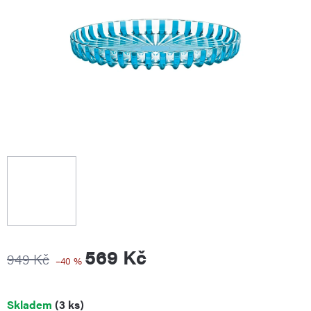
569 Kč
949 Kč
–40 %
Měrná
Skladem
(3 ks)