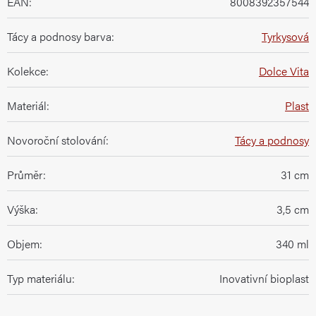
EAN
:
8008392357544
Tácy a podnosy barva
:
Tyrkysová
Kolekce
:
Dolce Vita
Materiál
:
Plast
Novoroční stolování
:
Tácy a podnosy
Průměr
:
31 cm
Výška
:
3,5 cm
Objem
:
340 ml
Typ materiálu
:
Inovativní bioplast