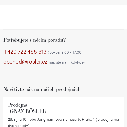
Z
Potřebujete s něčím poradit?
á
p
+420 722 465 613
(po-pá: 9:00 - 17:00)
a
obchod@rosler.cz
napište nám kdykoliv
t
í
Navštivte nás na našich prodejnách
Prodejna
IGNAZ RÖSLER
28. října 10 nebo Jungmannovo náměstí 5, Praha 1 (prodejna má
dva vchody)