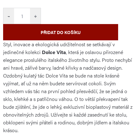
cena:
−
+
PŘIDAT DO KOŠÍKU
Styl, inovace a ekologická udržitelnost se setkávají v
jedinečné kolekci
Dolce Vita
, která je oslavou přirozené
elegance proslulého italského životního stylu. Proto nechybí
ani hravé, zářivé barvy, ladné křivky a nadčasový design.
Ozdobný kulatý tác Dolce Vita se bude na stole krásně
vyjímat, ať už na něm budete servírovat cokoli. Svým
vzhledem vás tác na první pohled přesvědčí, že se jedná o
sklo, křehké a s patřičnou váhou. O to větší překvapení tak
bude zjištění, že jde o lehký, exkluzivní bioplastový materiál z
obnovitelných zdrojů. Užívejte si každé zasednutí ke stolu,
obklopeni svými přáteli a rodinou, dobrým jídlem a italskou
krásou.