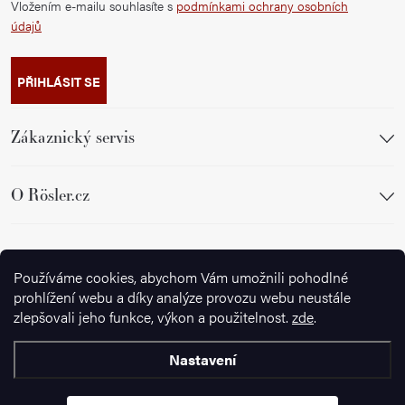
Vložením e-mailu souhlasíte s
podmínkami ochrany osobních
údajů
PŘIHLÁSIT SE
Zákaznický servis
O Rösler.cz
Sledujte nás
Používáme cookies, abychom Vám umožnili pohodlné
prohlížení webu a díky analýze provozu webu neustále
zlepšovali jeho funkce, výkon a použitelnost.
zde
.
Nastavení
Copyright 2026
Ignazrosler.cz
. Všechna práva vyhrazena.
Upravit
nastavení cookies