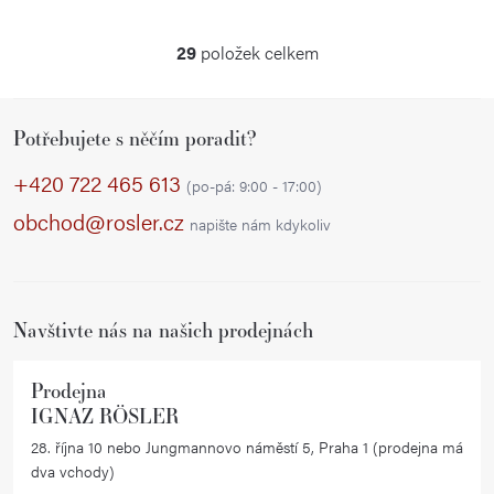
29
položek celkem
O
v
Z
l
Potřebujete s něčím poradit?
á
á
p
d
+420 722 465 613
(po-pá: 9:00 - 17:00)
a
a
obchod@rosler.cz
napište nám kdykoliv
c
t
í
í
p
r
Navštivte nás na našich prodejnách
v
k
Prodejna
y
IGNAZ RÖSLER
v
28. října 10 nebo Jungmannovo náměstí 5, Praha 1 (prodejna má
ý
dva vchody)