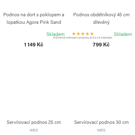
Podnos na dort s poklopem a
Podnos obdélníkový 45 cm
lopatkou Agora Pink Sand
dřevěný
BLIMPLUS
CONTINENTA
Skladem
Skladem
Průměrné hodnocení produktu je 5,0 z 5 hvězdiček.
1 149 Kč
799 Kč
Servírovací podnos 25 cm
Servírovací podnos 30 cm
WEIS
WEIS