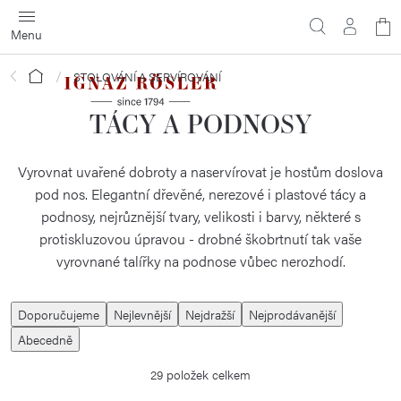
Přejít
N
na
obsah
ko
Domů
STOLOVÁNÍ A SERVÍROVÁNÍ
TÁCY A PODNOSY
Vyrovnat uvařené dobroty a naservírovat je hostům doslova
pod nos. Elegantní dřevěné, nerezové i plastové tácy a
podnosy, nejrůznější tvary, velikosti i barvy, některé s
protiskluzovou úpravou - drobné škobrtnutí tak vaše
vyrovnané talířky na podnose vůbec nerozhodí.
Ř
Doporučujeme
Nejlevnější
Nejdražší
Nejprodávanější
a
Abecedně
z
29
položek celkem
e