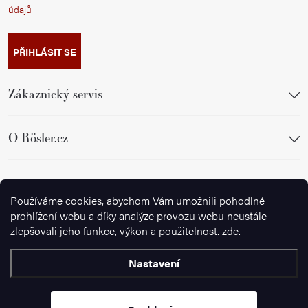
údajů
PŘIHLÁSIT SE
Zákaznický servis
O Rösler.cz
Sledujte nás
Používáme cookies, abychom Vám umožnili pohodlné
prohlížení webu a díky analýze provozu webu neustále
zlepšovali jeho funkce, výkon a použitelnost.
zde
.
Nastavení
Copyright 2026
Ignazrosler.cz
. Všechna práva vyhrazena.
Upravit
nastavení cookies