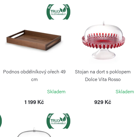
n
í
V
p
ý
r
p
o
i
d
s
u
p
k
r
Podnos obdélníkový ořech 49
Stojan na dort s poklopem
t
o
cm
Dolce Vita Rosso
ů
CONTINENTA
GUZZINI
d
Skladem
Skladem
u
1 199 Kč
929 Kč
k
t
ů