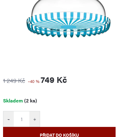
749 Kč
1 249 Kč
–40 %
Měrná
Skladem
(2 ks)
cena:
−
+
PŘIDAT DO KOŠÍKU