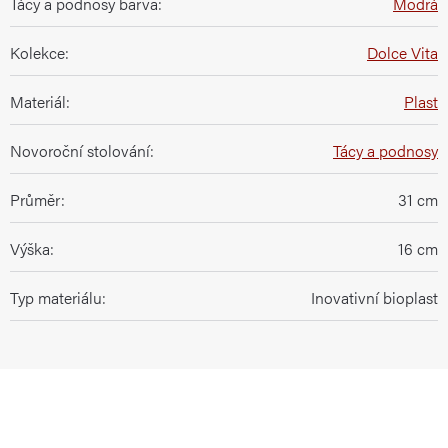
Tácy a podnosy barva
:
Modrá
Kolekce
:
Dolce Vita
Materiál
:
Plast
Novoroční stolování
:
Tácy a podnosy
Průměr
:
31 cm
Výška
:
16 cm
Typ materiálu
:
Inovativní bioplast