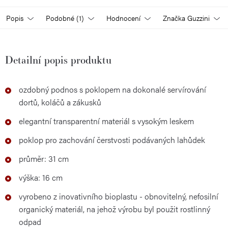
Popis
Podobné (1)
Hodnocení
Značka
Guzzini
Detailní popis produktu
ozdobný podnos s poklopem na dokonalé servírování
dortů, koláčů a zákusků
elegantní transparentní materiál s vysokým leskem
poklop pro zachování čerstvosti podávaných lahůdek
průměr: 31 cm
výška: 16 cm
vyrobeno z inovativního bioplastu - obnovitelný, nefosilní
organický materiál, na jehož výrobu byl použit rostlinný
odpad