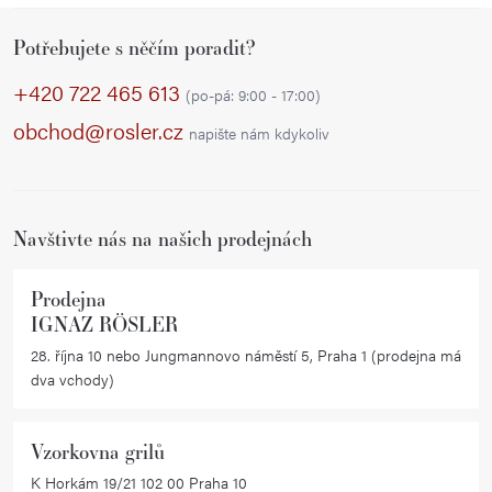
Z
Potřebujete s něčím poradit?
á
p
+420 722 465 613
(po-pá: 9:00 - 17:00)
a
obchod@rosler.cz
napište nám kdykoliv
t
í
Navštivte nás na našich prodejnách
Prodejna
IGNAZ RÖSLER
28. října 10 nebo Jungmannovo náměstí 5, Praha 1 (prodejna má
dva vchody)
Vzorkovna grilů
K Horkám 19/21 102 00 Praha 10