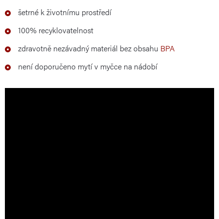
šetrné k životnímu prostředí
100% recyklovatelnost
zdravotně nezávadný materiál bez obsahu
BPA
není doporučeno mytí v myčce na nádobí