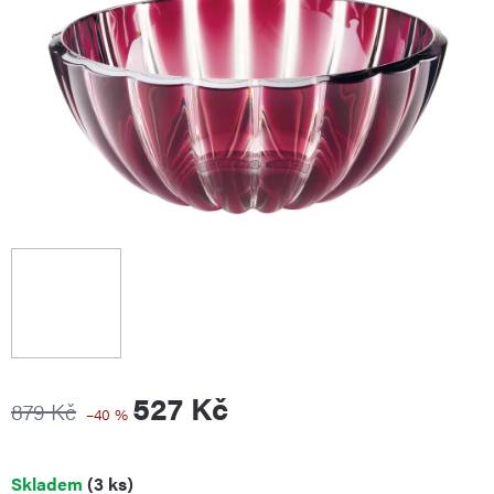
527 Kč
879 Kč
–40 %
Měrná
Skladem
(3 ks)