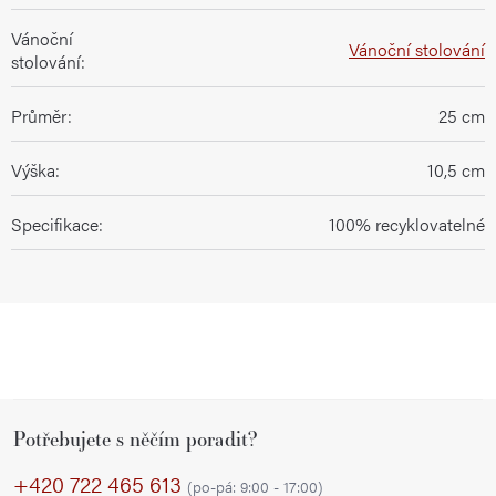
Vánoční
Vánoční stolování
stolování
:
Průměr
:
25 cm
Výška
:
10,5 cm
Specifikace
:
100% recyklovatelné
Z
Potřebujete s něčím poradit?
á
p
+420 722 465 613
(po-pá: 9:00 - 17:00)