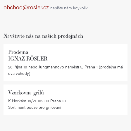
a
obchod@rosler.cz
napište nám kdykoliv
t
í
Navštivte nás na našich prodejnách
Prodejna
IGNAZ RÖSLER
28. října 10 nebo Jungmannovo náměstí 5, Praha 1 (prodejna má
dva vchody)
Vzorkovna grilů
K Horkám 19/21 102 00 Praha 10
Sortiment pouze pro grilování