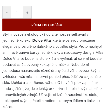
cena:
−
+
PŘIDAT DO KOŠÍKU
Styl, inovace a ekologická udržitelnost se setkávají v
jedinečné kolekci
Dolce Vita
, která je oslavou přirozené
elegance proslulého italského životního stylu. Proto nechybí
ani hravé, zářivé barvy, ladné křivky a nadčasový design. Mísa
Dolce Vita se bude na stole krásně vyjímat, ať už v ní budete
podávat salát, ovocný koktejl či omáčku. Nebo do ní
jednoduše naaranžujte různé druhy čerstvého ovoce. Svým
vzhledem vás mísa na první pohled přesvědčí, že se jedná o
sklo, křehké a s patřičnou váhou. O to větší překvapení tak
bude zjištění, že jde o lehký, exkluzivní bioplastový materiál z
obnovitelných zdrojů. Užívejte si každé zasednutí ke stolu,
obklopeni svými přáteli a rodinou, dobrým jídlem a italskou
krásou.