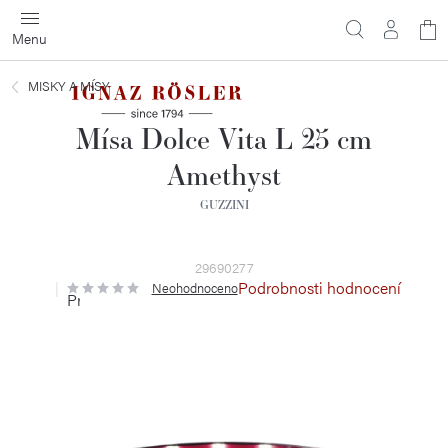
Přejít
N
na
obsah
ko
MISKY A MÍSY
Mísa Dolce Vita L 25 cm
Amethyst
GUZZINI
29690277
Podrobnosti hodnocení
Neohodnoceno
Průměrné
hodnocení
produktu
je
0,0
z
5
hvězdiček.