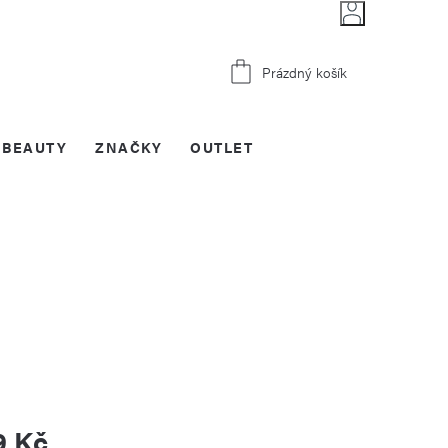
Nákupní
Prázdný košík
košík
BEAUTY
ZNAČKY
OUTLET
9 Kč