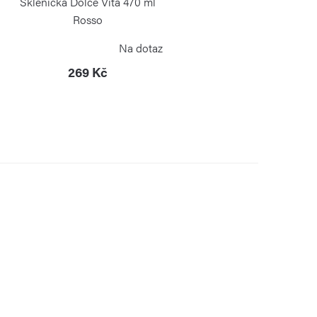
Sklenička Dolce Vita 470 ml
Rosso
GUZZINI
Na dotaz
269 Kč