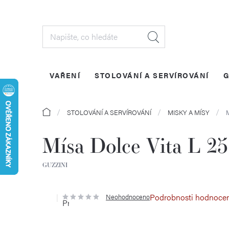
Přejít
na
obsah
VAŘENÍ
STOLOVÁNÍ A SERVÍROVÁNÍ
G
Domů
STOLOVÁNÍ A SERVÍROVÁNÍ
MISKY A MÍSY
M
Mísa Dolce Vita L 2
GUZZINI
Podrobnosti hodnoce
Neohodnoceno
Průměrné
hodnocení
produktu
je
0,0