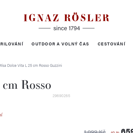
RILOVÁNÍ
OUTDOOR A VOLNÝ ČAS
CESTOVÁNÍ
ísa Dolce Vita L 25 cm Rosso
Guzzini
5 cm Rosso
29690265
ní
65
1 099 Kč
–40 %