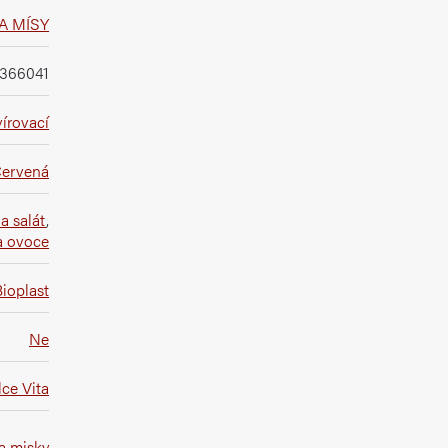
A MÍSY
366041
írovací
ervená
a salát
,
 ovoce
ioplast
Ne
ce Vita
a misky