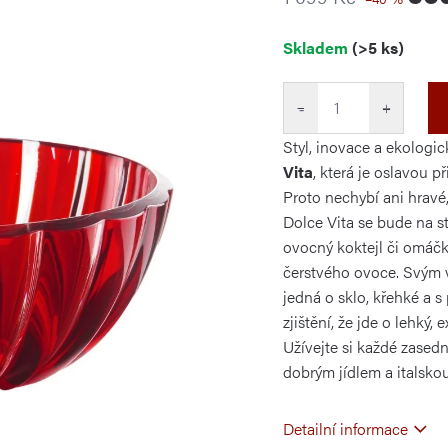
Měrná
Skladem
(>5 ks)
cena:
−
+
Styl, inovace a ekologic
Vita
, která je oslavou p
Proto nechybí ani hravé,
Dolce Vita se bude na st
ovocný koktejl či omáč
čerstvého ovoce. Svým v
jedná o sklo, křehké a s
zjištění, že jde o lehký,
Užívejte si každé zasedn
dobrým jídlem a italsko
Detailní informace