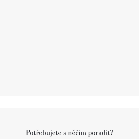
Z
á
Potřebujete s něčím poradit?