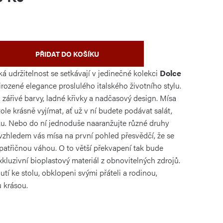
PŘIDAT DO KOŠÍKU
ká udržitelnost se setkávají v jedinečné kolekci
Dolce
řirozené elegance proslulého italského životního stylu.
 zářivé barvy, ladné křivky a nadčasový design. Mísa
ole krásně vyjímat, ať už v ní budete podávat salát,
ku. Nebo do ní jednoduše naaranžujte různé druhy
zhledem vás mísa na první pohled přesvědčí, že se
 patřičnou váhou. O to větší překvapení tak bude
 exkluzivní bioplastový materiál z obnovitelných zdrojů.
utí ke stolu, obklopeni svými přáteli a rodinou,
u krásou.