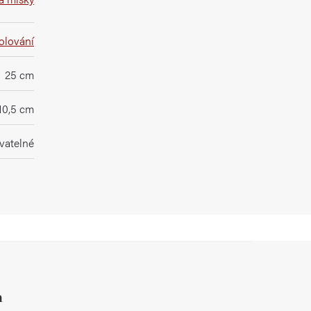
olování
25 cm
10,5 cm
vatelné
h