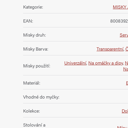
Kategorie
:
MISKY 
EAN
:
8008392
Misky druh
:
Serv
Misky Barva
:
Transparentní
,
Č
Univerzální
,
Na omáčky a dipy
,
N
Misky použití
:
Na
Materiál
:
B
Vhodné do myčky
:
Kolekce
:
Dol
Stolování a
Mísy 