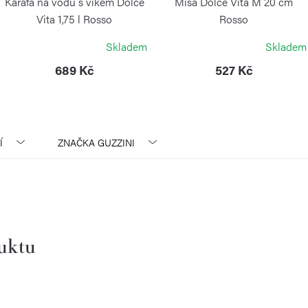
Karafa na vodu s víkem Dolce
Mísa Dolce Vita M 20 cm
Vita 1,75 l Rosso
Rosso
GUZZINI
GUZZINI
Skladem
Skladem
689 Kč
527 Kč
Í
ZNAČKA
GUZZINI
duktu