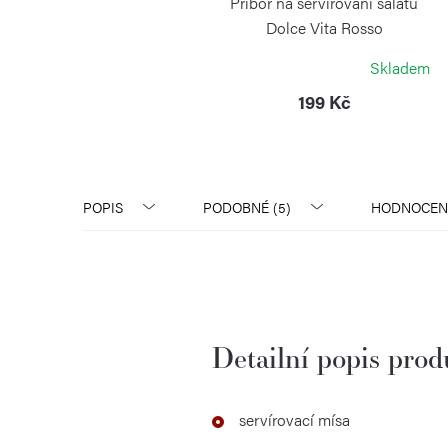
Příbor na servírování salátu
Dolce Vita Rosso
GUZZINI
Skladem
199 Kč
POPIS
PODOBNÉ (5)
HODNOCEN
Detailní popis pro
servírovací mísa