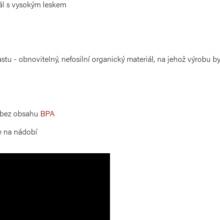
iál s vysokým leskem
stu - obnovitelný, nefosilní organický materiál, na jehož výrobu b
 bez obsahu
BPA
e na nádobí