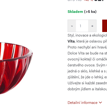
Měrná
Skladem
(>5 ks)
cena:
−
+
Styl, inovace a ekologic
Vita
, která je oslavou p
Proto nechybí ani hravé,
Dolce Vita se bude na st
ovocný koktejl či omáč
čerstvého ovoce. Svým v
jedná o sklo, křehké a s
zjištění, že jde o lehký,
Užívejte si každé zasedn
dobrým jídlem a italsko
Detailní informace