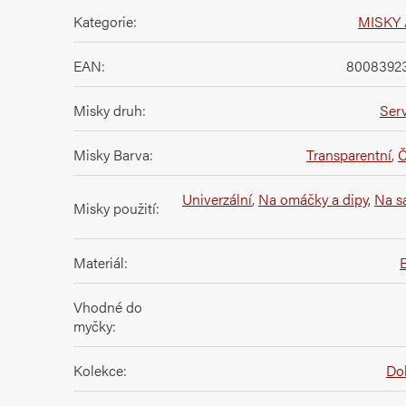
Kategorie
:
MISKY 
EAN
:
8008392
Misky druh
:
Serv
Misky Barva
:
Transparentní
,
Č
Univerzální
,
Na omáčky a dipy
,
Na s
Misky použití
:
Materiál
:
B
Vhodné do
myčky
:
Kolekce
:
Dol