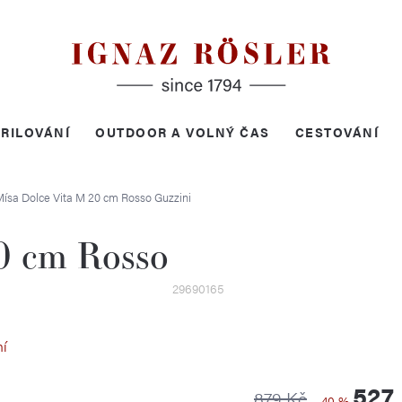
RILOVÁNÍ
OUTDOOR A VOLNÝ ČAS
CESTOVÁNÍ
Mísa Dolce Vita M 20 cm Rosso
Guzzini
0 cm Rosso
29690165
ní
527
879 Kč
–40 %