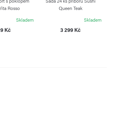
ort s poklopem
Sada 24 ks příborů Sushi
Vita Rosso
Queen Teak
ZZINI
PINTINOX
Skladem
Skladem
9 Kč
3 299 Kč