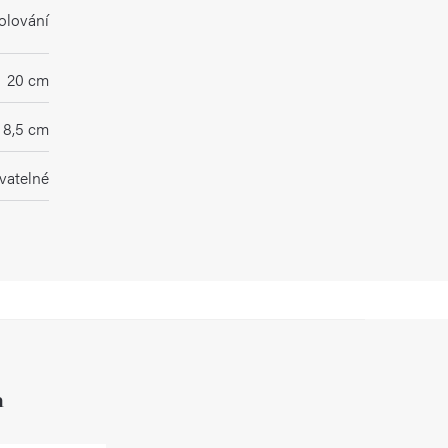
olování
20 cm
8,5 cm
vatelné
h