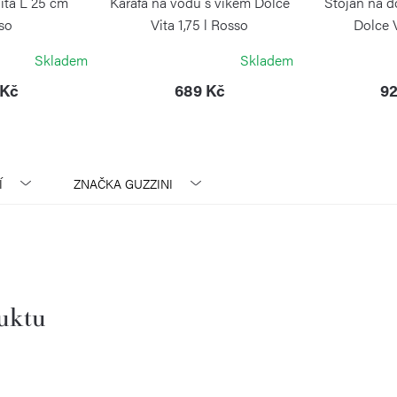
ita L 25 cm
Karafa na vodu s víkem Dolce
Stojan na d
so
Vita 1,75 l Rosso
Dolce 
INI
GUZZINI
GU
Skladem
Skladem
 Kč
689 Kč
92
Í
ZNAČKA
GUZZINI
duktu