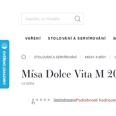
Přejít
na
obsah
VAŘENÍ
STOLOVÁNÍ A SERVÍROVÁNÍ
G
Domů
STOLOVÁNÍ A SERVÍROVÁNÍ
MISKY A MÍSY
Mísa Dolce Vita M 2
GUZZINI
Podrobnosti hodnoce
Neohodnoceno
Průměrné
hodnocení
produktu
je
0,0