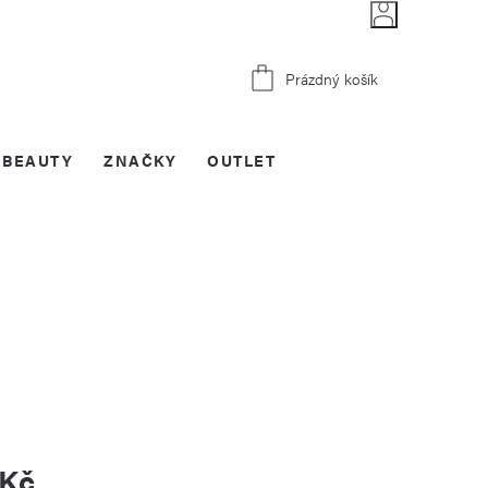
Nákupní
Prázdný košík
košík
BEAUTY
ZNAČKY
OUTLET
 Kč