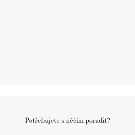
Z
á
Potřebujete s něčím poradit?
p