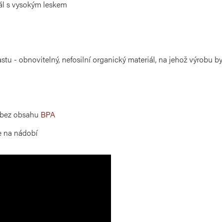
iál s vysokým leskem
stu - obnovitelný, nefosilní organický materiál, na jehož výrobu b
 bez obsahu
BPA
e na nádobí