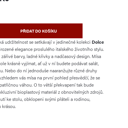
PŘIDAT DO KOŠÍKU
ká udržitelnost se setkávají v jedinečné kolekci
Dolce
řirozené elegance proslulého italského životního stylu.
 zářivé barvy, ladné křivky a nadčasový design. Mísa
ole krásně vyjímat, ať už v ní budete podávat salát,
ku. Nebo do ní jednoduše naaranžujte různé druhy
zhledem vás mísa na první pohled přesvědčí, že se
 patřičnou váhou. O to větší překvapení tak bude
 exkluzivní bioplastový materiál z obnovitelných zdrojů.
utí ke stolu, obklopeni svými přáteli a rodinou,
u krásou.