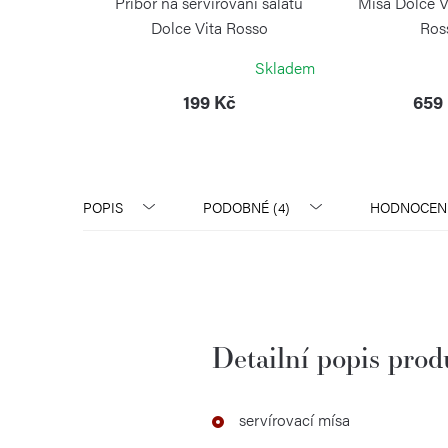
Příbor na servírování salátu
Mísa Dolce V
Dolce Vita Rosso
Ros
GUZZINI
GUZZ
Skladem
199 Kč
659
POPIS
PODOBNÉ (4)
HODNOCEN
Detailní popis pro
servírovací mísa