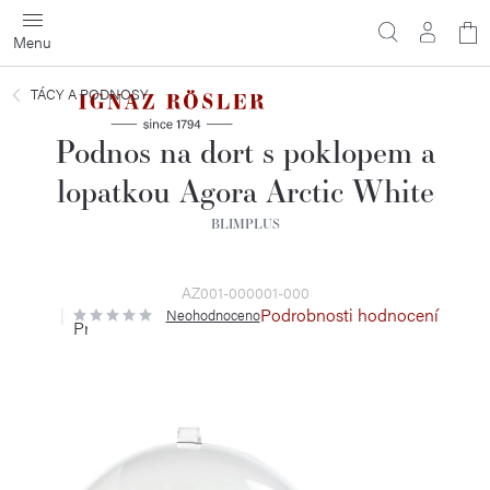
Přejít
N
na
obsah
ko
TÁCY A PODNOSY
Podnos na dort s poklopem a
lopatkou Agora Arctic White
BLIMPLUS
AZ001-000001-000
Podrobnosti hodnocení
Neohodnoceno
Průměrné
hodnocení
produktu
je
0,0
z
5
hvězdiček.