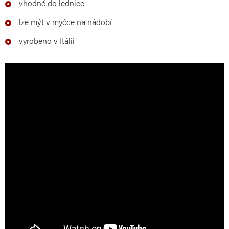
vhodné do lednice
lze mýt v myčce na nádobí
vyrobeno v Itálii