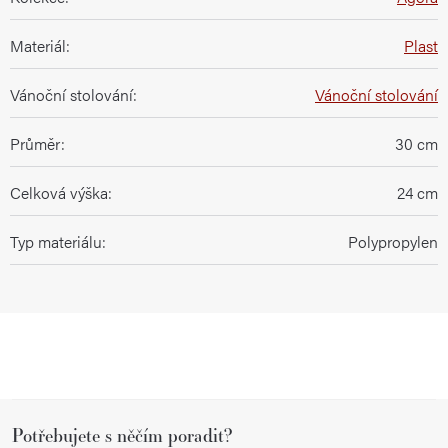
Materiál
:
Plast
Vánoční stolování
:
Vánoční stolování
Průměr
:
30 cm
Celková výška
:
24 cm
Typ materiálu
:
Polypropylen
Z
Potřebujete s něčím poradit?
á