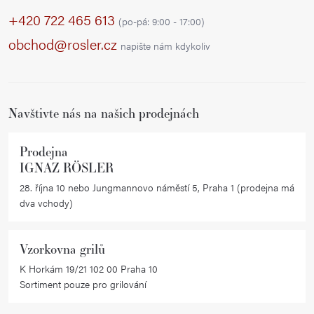
p
+420 722 465 613
(po-pá: 9:00 - 17:00)
a
obchod@rosler.cz
napište nám kdykoliv
t
í
Navštivte nás na našich prodejnách
Prodejna
IGNAZ RÖSLER
28. října 10 nebo Jungmannovo náměstí 5, Praha 1 (prodejna má
dva vchody)
Vzorkovna grilů
K Horkám 19/21 102 00 Praha 10
Sortiment pouze pro grilování