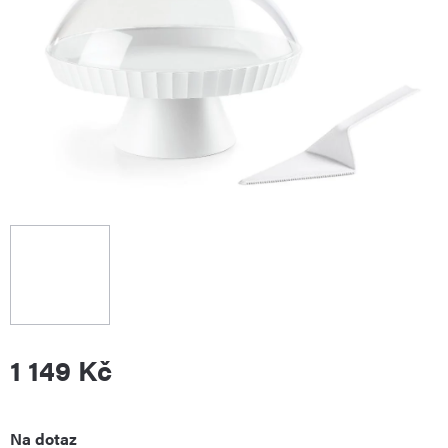
1 149 Kč
Měrná
Na dotaz