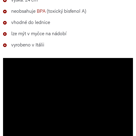
neobsahuje
BPA
(toxický bisfenol A)
vhodné do lednice
lze mýt v myčce na nádobí
vyrobeno v Itálii