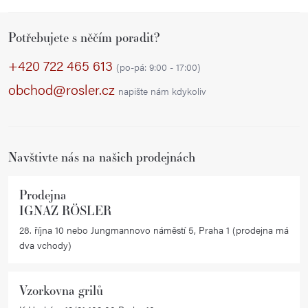
Z
Potřebujete s něčím poradit?
á
p
+420 722 465 613
(po-pá: 9:00 - 17:00)
a
obchod@rosler.cz
napište nám kdykoliv
t
í
Navštivte nás na našich prodejnách
Prodejna
IGNAZ RÖSLER
28. října 10 nebo Jungmannovo náměstí 5, Praha 1 (prodejna má
dva vchody)
Vzorkovna grilů