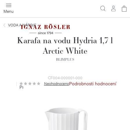
Přejít
N
na
obsah
ko
VODA A NÁPOJE
Karafa na vodu Hydria 1,7 l
Arctic White
BLIMPLUS
CF004-000001-000
Podrobnosti hodnocení
Neohodnoceno
Průměrné
hodnocení
produktu
je
0,0
z
5
hvězdiček.