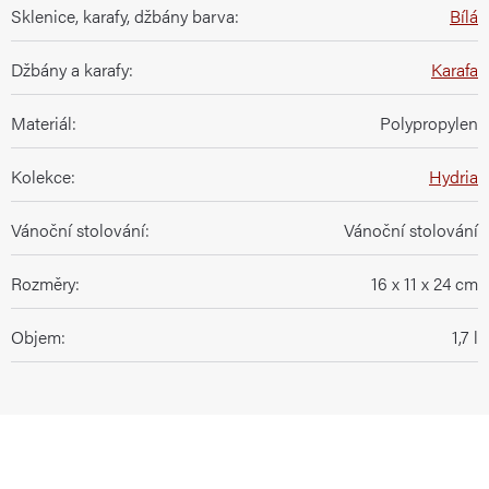
Sklenice, karafy, džbány barva
:
Bílá
Džbány a karafy
:
Karafa
Materiál
:
Polypropylen
Kolekce
:
Hydria
Vánoční stolování
:
Vánoční stolování
Rozměry
:
16 x 11 x 24 cm
Objem
:
1,7 l