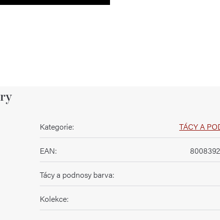
ry
Kategorie
:
TÁCY A P
EAN
:
8008392
Tácy a podnosy barva
:
Kolekce
: