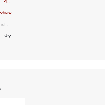
Plast
podnosy
35,6 cm
Akryl
h