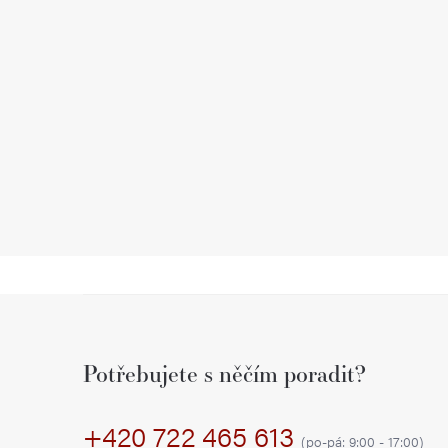
Z
á
Potřebujete s něčím poradit?
p
+420 722 465 613
a
(po-pá: 9:00 - 17:00)