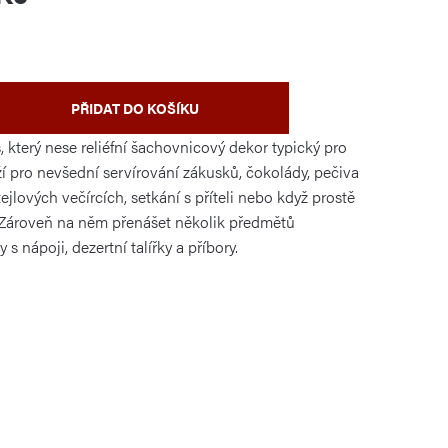
PŘIDAT DO KOŠÍKU
 který nese reliéfní šachovnicový dekor typický pro
uží pro nevšední servírování zákusků, čokolády, pečiva
ejlových večírcích, setkání s příteli nebo když prostě
. Zároveň na něm přenášet několik předmětů
 s nápoji, dezertní talířky a příbory.