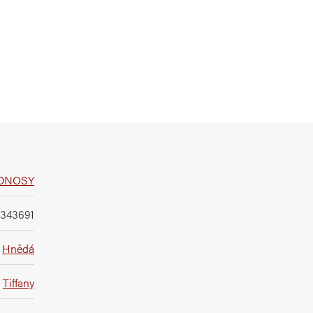
ODNOSY
343691
Hnědá
Tiffany