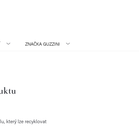
Í
ZNAČKA
GUZZINI
duktu
u, který lze recyklovat