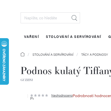
Přejít
na
obsah
VAŘENÍ
STOLOVÁNÍ A SERVÍROVÁNÍ
G
Domů
STOLOVÁNÍ A SERVÍROVÁNÍ
TÁCY A PODNOSY
Podnos kulatý Tiffan
GUZZINI
Podrobnosti hodnoce
Neohodnoceno
Průměrné
hodnocení
produktu
je
0,0