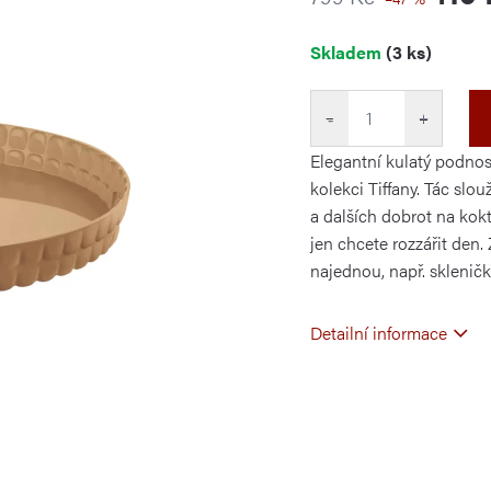
Měrná
Skladem
(3 ks)
cena:
−
+
Elegantní kulatý podnos,
kolekci Tiffany. Tác slo
a dalších dobrot na kokt
jen chcete rozzářit den
najednou, např. skleničky
Detailní informace