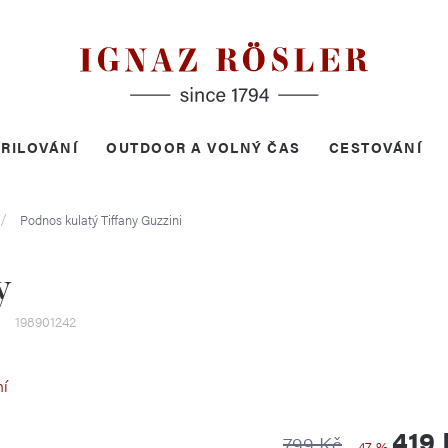
RILOVÁNÍ
OUTDOOR A VOLNÝ ČAS
CESTOVÁNÍ
Podnos kulatý Tiffany
Guzzini
y
198901242
ní
419
799 Kč
–47 %