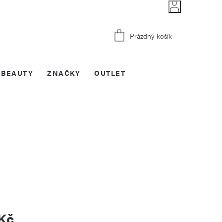
Nákupní
Prázdný košík
košík
BEAUTY
ZNAČKY
OUTLET
 Kč