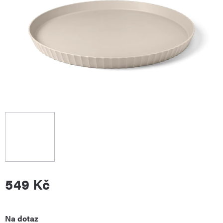
549 Kč
Měrná
Na dotaz