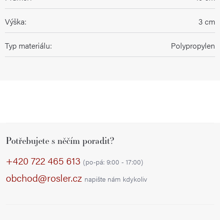
Výška
:
3 cm
Typ materiálu
:
Polypropylen
Z
Potřebujete s něčím poradit?
á
p
+420 722 465 613
(po-pá: 9:00 - 17:00)
a
obchod@rosler.cz
napište nám kdykoliv
t
í