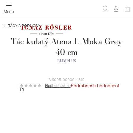
Přejít
N
na
obsah
ko
TÁCY A PODNOSY
Tác kulatý Atena L Moka Grey
40 cm
BLIMPLUS
VS005-00000L-319
Podrobnosti hodnocení
Neohodnoceno
Průměrné
hodnocení
produktu
je
0,0
z
5
hvězdiček.