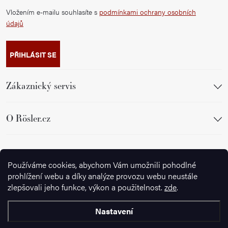
Vložením e-mailu souhlasíte s
podmínkami ochrany osobních
údajů
PŘIHLÁSIT SE
Zákaznický servis
O Rösler.cz
Sledujte nás
Používáme cookies, abychom Vám umožnili pohodlné
prohlížení webu a díky analýze provozu webu neustále
zlepšovali jeho funkce, výkon a použitelnost.
zde
.
Nastavení
Copyright 2026
Ignazrosler.cz
. Všechna práva vyhrazena.
Upravit