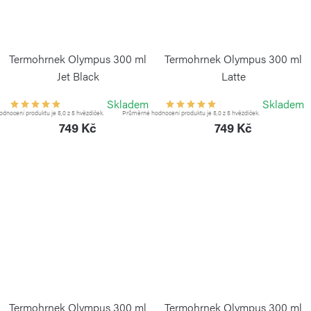
Termohrnek Olympus 300 ml
Termohrnek Olympus 300 ml
Jet Black
Latte
KAMBUKKA
KAMBUKKA
Skladem
Skladem
dnocení produktu je 5,0 z 5 hvězdiček.
Průměrné hodnocení produktu je 5,0 z 5 hvězdiček.
749 Kč
749 Kč
Termohrnek Olympus 300 ml
Termohrnek Olympus 300 ml