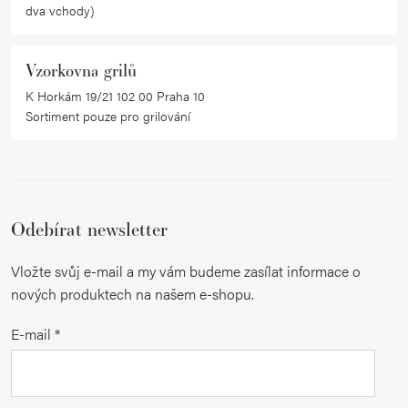
ý
dva vchody)
p
i
Vzorkovna grilů
s
K Horkám 19/21 102 00 Praha 10
u
Sortiment pouze pro grilování
Odebírat newsletter
Vložte svůj e-mail a my vám budeme zasílat informace o
nových produktech na našem e-shopu.
E-mail