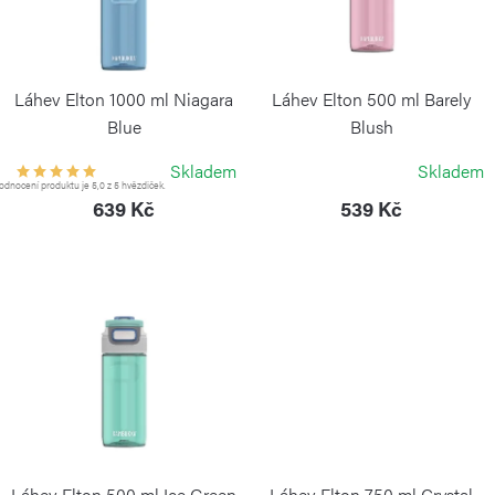
d
s
u
p
k
r
Láhev Elton 1000 ml Niagara
Láhev Elton 500 ml Barely
t
o
Blue
Blush
ů
KAMBUKKA
KAMBUKKA
d
Skladem
Skladem
dnocení produktu je 5,0 z 5 hvězdiček.
u
639 Kč
539 Kč
k
t
ů
Láhev Elton 500 ml Ice Green
Láhev Elton 750 ml Crystal