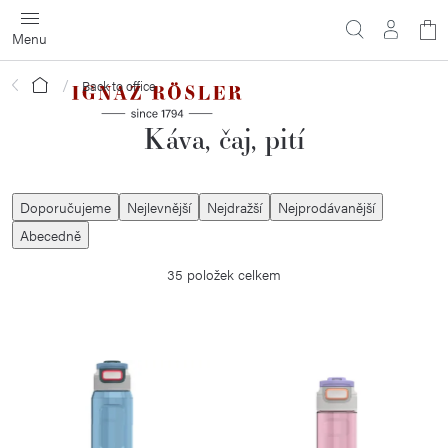
Přejít
N
na
obsah
ko
Domů
Back to office
Káva, čaj, pití
Ř
Doporučujeme
Nejlevnější
Nejdražší
Nejprodávanější
a
Abecedně
z
35
položek celkem
e
n
í
V
p
ý
r
p
o
i