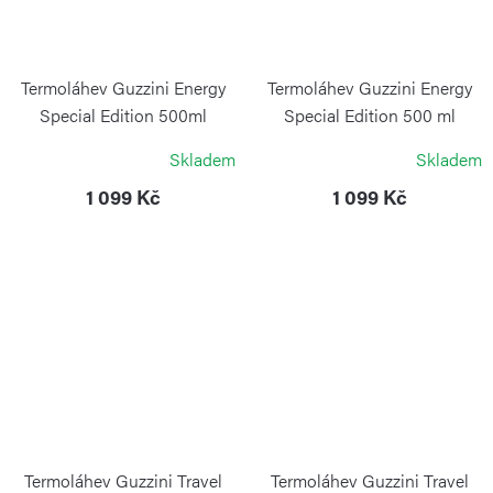
Termoláhev Guzzini Energy
Termoláhev Guzzini Energy
Special Edition 500ml
Special Edition 500 ml
stříbrná
růžovo-zlatá
Skladem
Skladem
GUZZINI
GUZZINI
1 099 Kč
1 099 Kč
Termoláhev Guzzini Travel
Termoláhev Guzzini Travel