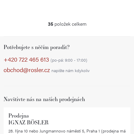
35
položek celkem
O
v
Z
l
Potřebujete s něčím poradit?
á
á
p
d
+420 722 465 613
(po-pá: 9:00 - 17:00)
a
a
obchod@rosler.cz
napište nám kdykoliv
c
t
í
í
p
r
Navštivte nás na našich prodejnách
v
k
Prodejna
y
IGNAZ RÖSLER
v
28. října 10 nebo Jungmannovo náměstí 5, Praha 1 (prodejna má