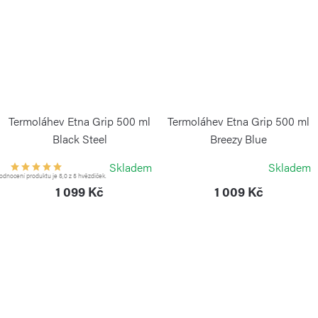
Termoláhev Etna Grip 500 ml
Termoláhev Etna Grip 500 ml
Black Steel
Breezy Blue
KAMBUKKA
KAMBUKKA
Skladem
Skladem
dnocení produktu je 5,0 z 5 hvězdiček.
1 099 Kč
1 009 Kč