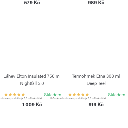
579 Kč
989 Kč
Láhev Elton Insulated 750 ml
Termohrnek Etna 300 ml
Nightfall 3.0
Deep Teel
KAMBUKKA
KAMBUKKA
Skladem
Skladem
dnocení produktu je 5,0 z 5 hvězdiček.
Průměrné hodnocení produktu je 5,0 z 5 hvězdiček.
1 009 Kč
919 Kč