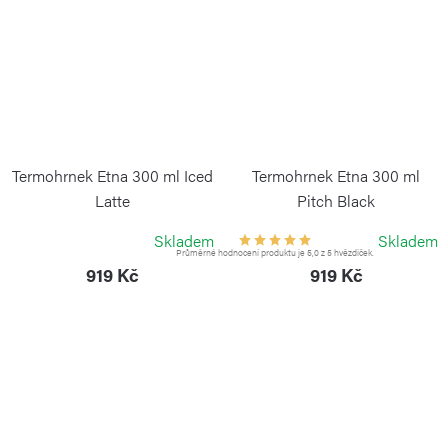
Termohrnek Etna 300 ml Iced
Termohrnek Etna 300 ml
Latte
Pitch Black
KAMBUKKA
KAMBUKKA
Skladem
Skladem
Průměrné hodnocení produktu je 5,0 z 5 hvězdiček.
919 Kč
919 Kč