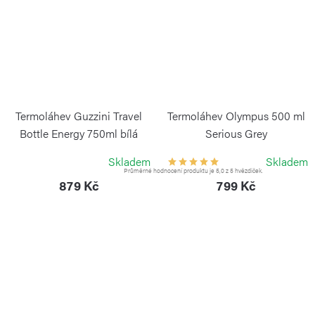
Termoláhev Guzzini Travel
Termoláhev Olympus 500 ml
Bottle Energy 750ml bílá
Serious Grey
GUZZINI
KAMBUKKA
Skladem
Skladem
Průměrné hodnocení produktu je 5,0 z 5 hvězdiček.
879 Kč
799 Kč