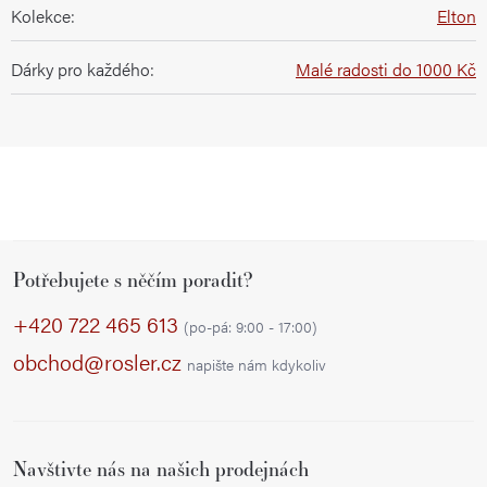
Kolekce
:
Elton
Dárky pro každého
:
Malé radosti do 1000 Kč
Z
Potřebujete s něčím poradit?
á
p
+420 722 465 613
(po-pá: 9:00 - 17:00)
a
obchod@rosler.cz
napište nám kdykoliv
t
í
Navštivte nás na našich prodejnách