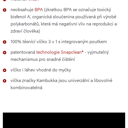
neobsahuje
BPA
(zkratkou BPA se označuje toxický
bisfenol A, organická sloučenina používaná při výrobě
polykarbonátů, která má negativní vliv na reprodukci a
zdraví člověka)
100% těsnící víčko 3 v 1 s integrovaným poutkem
patentovaná
technologie Snapclean®
- vyjmutelný
mechanismus pro snadné čištění
víčko i láhev vhodné do myčky
víčka značky Kambukka jsou univerzální a libovolně
kombinovatelná