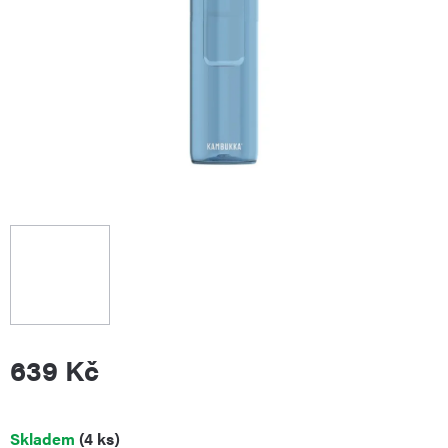
639 Kč
Měrná
Skladem
(4 ks)