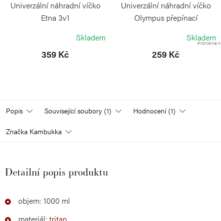
Univerzální náhradní víčko
Univerzální náhradní víčko
Etna 3v1
Olympus přepínací
KAMBUKKA
KAMBUKKA
Skladem
Skladem
Průměrné ho
359 Kč
259 Kč
Popis
Související soubory (1)
Hodnocení (1)
Značka
Kambukka
Detailní popis produktu
objem: 1000 ml
materiál:
tritan