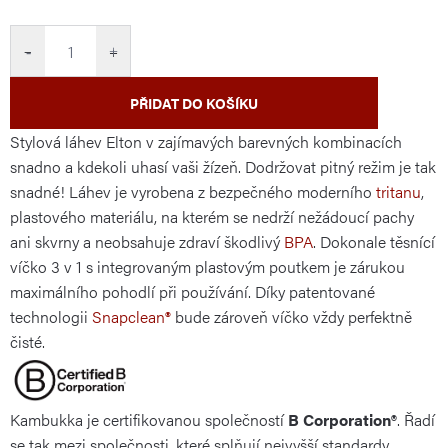
cena:
−
+
PŘIDAT DO KOŠÍKU
Stylová láhev Elton v zajímavých barevných kombinacích
snadno a kdekoli uhasí vaši žízeň. Dodržovat pitný režim je tak
snadné! Láhev je vyrobena z bezpečného moderního
tritanu
,
plastového materiálu, na kterém se nedrží nežádoucí pachy
ani skvrny a neobsahuje zdraví škodlivý
BPA
. Dokonale těsnící
víčko 3 v 1 s integrovaným plastovým poutkem je zárukou
maximálního pohodlí při používání. Díky patentované
technologii
Snapclean®
bude zároveň víčko vždy perfektně
čisté.
Kambukka je certifikovanou společností
B Corporation®
. Řadí
se tak mezi společnosti, které splňují nejvyšší standardy