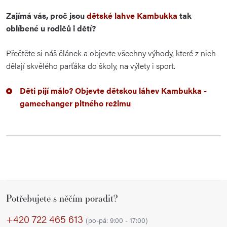
Zajímá vás, proč jsou
dětské lahve Kambukka
tak
oblíbené u rodičů i dětí?
Přečtěte si náš článek a objevte všechny výhody, které z nich
dělají skvělého parťáka do školy, na výlety i sport.
Děti pijí málo? Objevte dětskou láhev Kambukka -
gamechanger pitného režimu
Z
Potřebujete s něčím poradit?
á
p
+420 722 465 613
(po-pá: 9:00 - 17:00)