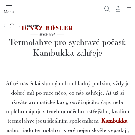
Přejít
N
na
obsah
ko
Domů
Magazín
Termolahve pro sychravé počasí:
Kambukka zahřeje
Ať už nás čeká slunný nebo chladný podzim, vždy je
dobré mít po ruce něco, co nás zahřeje. Ať už si
užíváte aromatické kávy, osvěžujícího čaje, nebo
teplého nápoje s trochou něčeho ostřejšího, kvalitní
termolahve jsou ideálním společníkem.
Kambukka
nabízí řadu termolahví, které nejen skvěle vypadají,