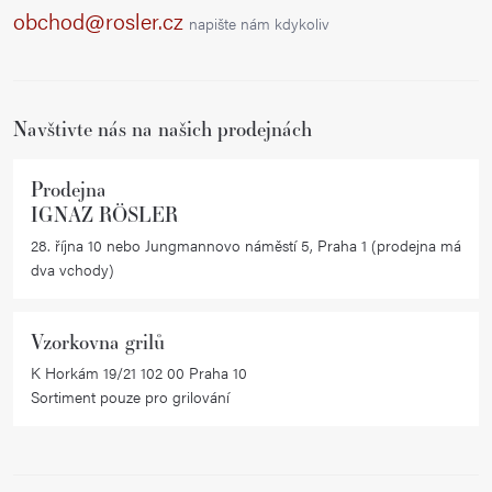
a
obchod@rosler.cz
napište nám kdykoliv
t
í
Navštivte nás na našich prodejnách
Prodejna
IGNAZ RÖSLER
28. října 10 nebo Jungmannovo náměstí 5, Praha 1 (prodejna má
dva vchody)
Vzorkovna grilů
K Horkám 19/21 102 00 Praha 10
Sortiment pouze pro grilování