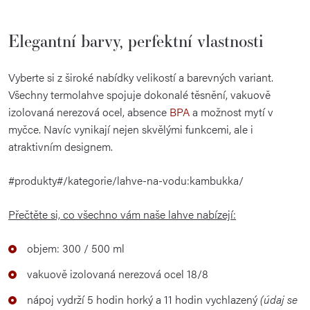
Elegantní barvy, perfektní vlastnosti
Vyberte si z široké nabídky velikostí a barevných variant.
Všechny termolahve spojuje dokonalé těsnění, vakuově
izolovaná nerezová ocel, absence
BPA
a možnost mytí v
myčce. Navíc vynikají nejen skvělými funkcemi, ale i
atraktivním designem.
#produkty#/kategorie/lahve-na-vodu:kambukka/
Přečtěte si, co všechno vám naše lahve nabízejí:
objem: 300 / 500 ml
vakuově izolovaná nerezová ocel 18/8
nápoj vydrží 5 hodin horký a 11 hodin vychlazený
(údaj se