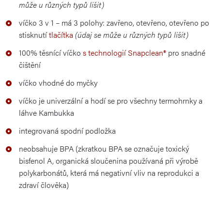
může u různých typů lišit)
víčko 3 v 1 – má 3 polohy: zavřeno, otevřeno, otevřeno po
stisknutí
tlačítka
(údaj se může u různých typů lišit)
100% těsnící víčko
s technologií Snapclean®
pro snadné
čištění
víčko vhodné do myčky
víčko je univerzální a hodí se pro všechny termohrnky a
láhve Kambukka
integrovaná spodní podložka
neobsahuje BPA (zkratkou BPA se označuje toxický
bisfenol A, organická sloučenina používaná při výrobě
polykarbonátů, která má negativní vliv na reprodukci a
zdraví člověka)