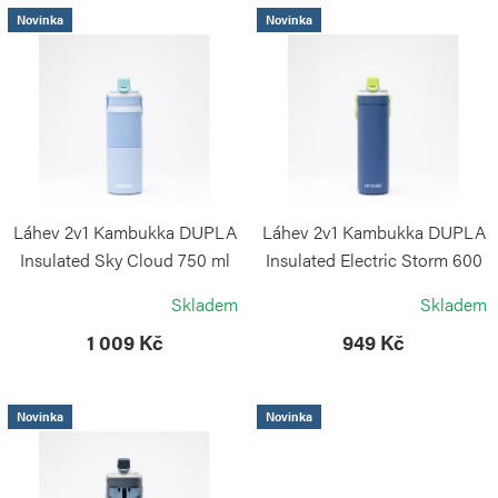
í
V
Novinka
Novinka
p
ý
r
p
o
i
d
s
u
p
k
r
Láhev 2v1 Kambukka DUPLA
Láhev 2v1 Kambukka DUPLA
t
o
Insulated Sky Cloud 750 ml
Insulated Electric Storm 600
ml
ů
KAMBUKKA
d
Skladem
Skladem
KAMBUKKA
u
1 009 Kč
949 Kč
k
t
Novinka
Novinka
ů