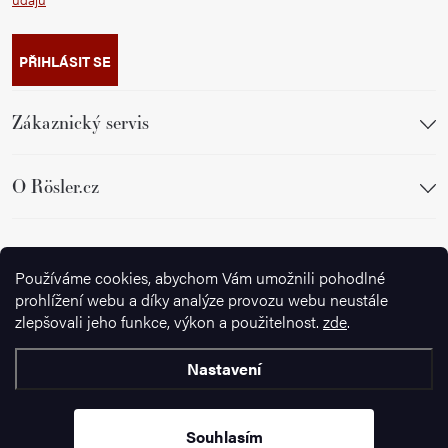
PŘIHLÁSIT SE
Zákaznický servis
O Rösler.cz
Sledujte nás
Používáme cookies, abychom Vám umožnili pohodlné
prohlížení webu a díky analýze provozu webu neustále
zlepšovali jeho funkce, výkon a použitelnost.
zde
.
Nastavení
Copyright 2026
Ignazrosler.cz
. Všechna práva vyhrazena.
Upravit
nastavení cookies
Souhlasím