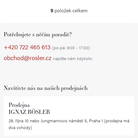
9
položek celkem
O
v
Z
l
Potřebujete s něčím poradit?
á
á
p
d
+420 722 465 613
(po-pá: 9:00 - 17:00)
a
a
obchod@rosler.cz
napište nám kdykoliv
c
t
í
í
p
r
Navštivte nás na našich prodejnách
v
k
Prodejna
y
IGNAZ RÖSLER
v
28. října 10 nebo Jungmannovo náměstí 5, Praha 1 (prodejna má
ý
dva vchody)
p