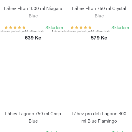
Láhev Elton 1000 ml Niagara
Láhev Elton 750 ml Crystal
Blue
Blue
KAMBUKKA
KAMBUKKA
Skladem
Skladem
dnocení produktu je 5,0 z 5 hvězdiček.
Průměrné hodnocení produktu je 5,0 z 5 hvězdiček.
639 Kč
579 Kč
Láhev Lagoon 750 ml Crisp
Láhev pro děti Lagoon 400
Blue
ml Blue Flamingo
KAMBUKKA
KAMBUKKA