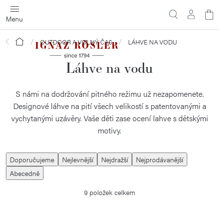
Přejít
N
na
obsah
ko
Domů
OUTDOOR A VOLNÝ ČAS
LÁHVE NA VODU
Láhve na vodu
S námi na dodržování pitného režimu už nezapomenete.
Designové láhve na pití všech velikostí s patentovanými a
vychytanými uzávěry. Vaše děti zase ocení lahve s dětskými
motivy.
Ř
Doporučujeme
Nejlevnější
Nejdražší
Nejprodávanější
a
Abecedně
z
9
položek celkem
e
n