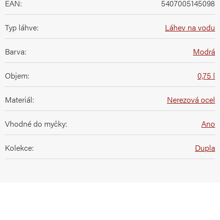
EAN
:
5407005145098
Typ láhve
:
Láhev na vodu
Barva
:
Modrá
Objem
:
0,75 l
Materiál
:
Nerezová ocel
Vhodné do myčky
:
Ano
Kolekce
:
Dupla