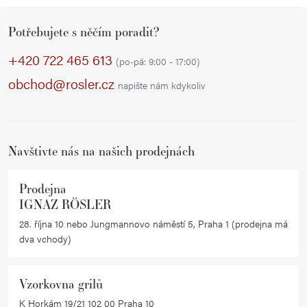
Z
Potřebujete s něčím poradit?
á
p
+420 722 465 613
(po-pá: 9:00 - 17:00)
a
obchod@rosler.cz
napište nám kdykoliv
t
í
Navštivte nás na našich prodejnách
Prodejna
IGNAZ RÖSLER
28. října 10 nebo Jungmannovo náměstí 5, Praha 1 (prodejna má
dva vchody)
Vzorkovna grilů
K Horkám 19/21 102 00 Praha 10