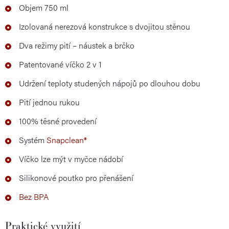
Objem 750 ml
Izolovaná nerezová konstrukce s dvojitou stěnou
Dva režimy pití – náustek a brčko
Patentované víčko 2 v 1
Udržení teploty studených nápojů po dlouhou dobu
Pití jednou rukou
100% těsné provedení
Systém
Snapclean®
Víčko lze mýt v myčce nádobí
Silikonové poutko pro přenášení
Bez BPA
Praktické využití