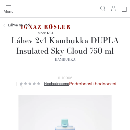
Přejít
N
na
obsah
ko
Láhve na vodu
Láhev 2v1 Kambukka DUPLA
Insulated Sky Cloud 750 ml
KAMBUKKA
11-10006
Podrobnosti hodnocení
Neohodnoceno
Průměrné
hodnocení
produktu
je
0,0
z
5
hvězdiček.