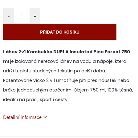
cena:
−
+
PŘIDAT DO KOŠÍKU
Láhev 2v1 Kambukka DUPLA Insulated Pine Forest 750
ml
je izolovaná nerezová láhev na vodu a nápoje, která
udrží teplotu studených tekutin po delší dobu.
Patentované víčko 2 v 1 umožňuje pití přes náustek nebo
brčko jednoduchým otočením. Objem 750 ml, 100% těsná,
ideální na práci, sport i cesty.
Detailní informace