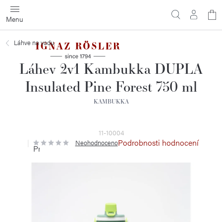
Přejít
N
na
obsah
ko
Láhve na vodu
Láhev 2v1 Kambukka DUPLA
Insulated Pine Forest 750 ml
KAMBUKKA
11-10004
Podrobnosti hodnocení
Neohodnoceno
Průměrné
hodnocení
produktu
je
0,0
z
5
hvězdiček.