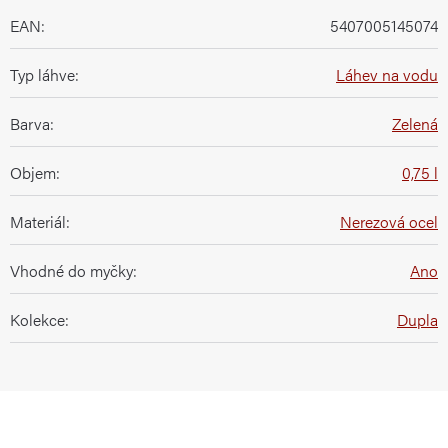
EAN
:
5407005145074
Typ láhve
:
Láhev na vodu
Barva
:
Zelená
Objem
:
0,75 l
Materiál
:
Nerezová ocel
Vhodné do myčky
:
Ano
Kolekce
:
Dupla