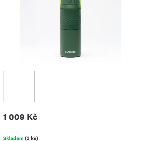
1 009 Kč
Měrná
Skladem
(3 ks)