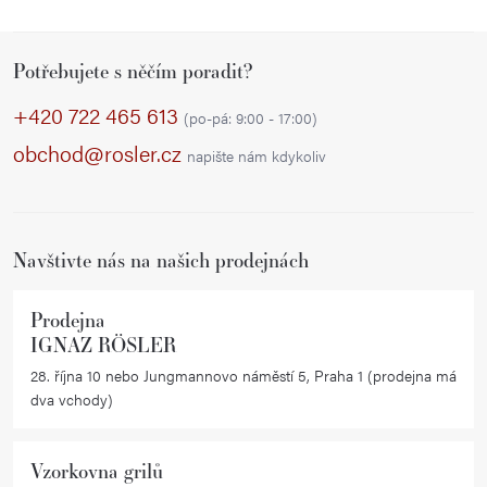
Z
Potřebujete s něčím poradit?
á
p
+420 722 465 613
(po-pá: 9:00 - 17:00)
a
obchod@rosler.cz
napište nám kdykoliv
t
í
Navštivte nás na našich prodejnách
Prodejna
IGNAZ RÖSLER
28. října 10 nebo Jungmannovo náměstí 5, Praha 1 (prodejna má
dva vchody)
Vzorkovna grilů