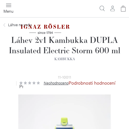
Přejít
N
na
obsah
ko
Láhve na vodu
Láhev 2v1 Kambukka DUPLA
Insulated Electric Storm 600 ml
KAMBUKKA
11-10011
Podrobnosti hodnocení
Neohodnoceno
Průměrné
hodnocení
produktu
je
0,0
z
5
hvězdiček.