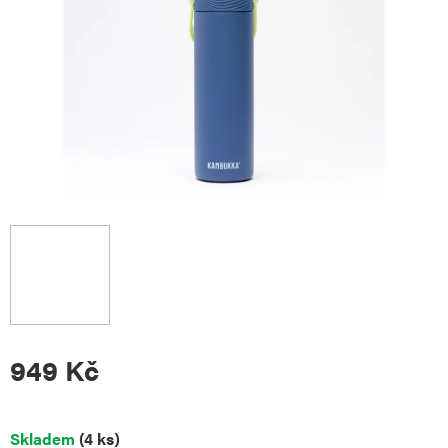
949 Kč
Měrná
Skladem
(4 ks)