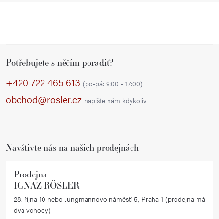
Z
Potřebujete s něčím poradit?
á
p
+420 722 465 613
(po-pá: 9:00 - 17:00)
a
obchod@rosler.cz
napište nám kdykoliv
t
í
Navštivte nás na našich prodejnách
Prodejna
IGNAZ RÖSLER
28. října 10 nebo Jungmannovo náměstí 5, Praha 1 (prodejna má
dva vchody)