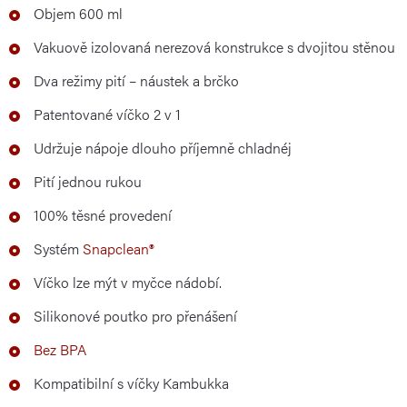
Objem 600 ml
Vakuově izolovaná nerezová konstrukce s dvojitou stěnou
Dva režimy pití – náustek a brčko
Patentované víčko 2 v 1
Udržuje nápoje dlouho příjemně chladnéj
Pití jednou rukou
100% těsné provedení
Systém
Snapclean®
Víčko lze mýt v myčce nádobí.
Silikonové poutko pro přenášení
Bez BPA
Kompatibilní s víčky Kambukka