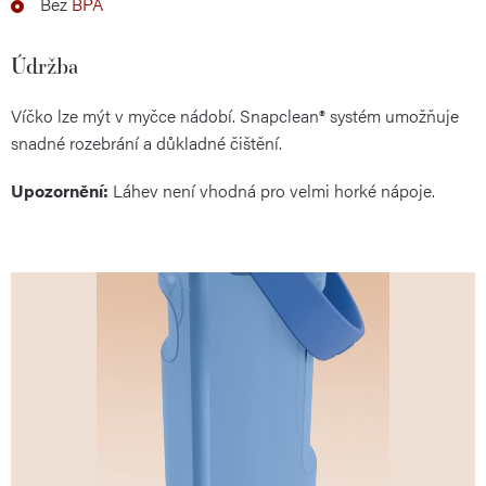
Bez
BPA
Údržba
Víčko lze mýt v myčce nádobí. Snapclean® systém umožňuje
snadné rozebrání a důkladné čištění.
Upozornění:
Láhev není vhodná pro velmi horké nápoje.