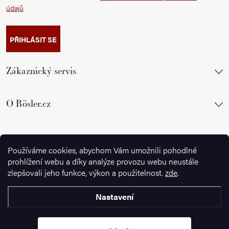
údajů
PŘIHLÁSIT SE
Zákaznický servis
O Rösler.cz
Sledujte nás
Používáme cookies, abychom Vám umožnili pohodlné
prohlížení webu a díky analýze provozu webu neustále
zlepšovali jeho funkce, výkon a použitelnost.
zde
.
Nastavení
Copyright 2026
Ignazrosler.cz
. Všechna práva vyhrazena.
Upravit
nastavení cookies