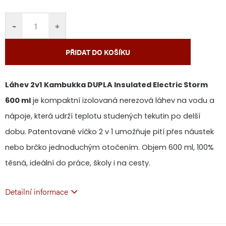
cena:
−
+
PŘIDAT DO KOŠÍKU
Láhev 2v1 Kambukka DUPLA Insulated Electric Storm
600 ml
je kompaktní izolovaná nerezová láhev na vodu a
nápoje, která udrží teplotu studených tekutin po delší
dobu. Patentované víčko 2 v 1 umožňuje pití přes náustek
nebo brčko jednoduchým otočením. Objem 600 ml, 100%
těsná, ideální do práce, školy i na cesty.
Detailní informace