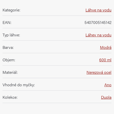
Kategorie
:
Láhve na vodu
EAN
:
5407005145142
Typ láhve
:
Láhev na vodu
Barva
:
Modrá
Objem
:
600 ml
Materiál
:
Nerezová ocel
Vhodné do myčky
:
Ano
Kolekce
:
Dupla