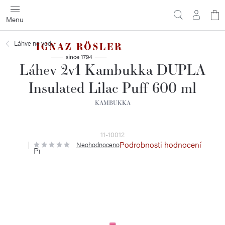
Přejít
N
na
obsah
ko
Láhve na vodu
Láhev 2v1 Kambukka DUPLA
Insulated Lilac Puff 600 ml
KAMBUKKA
11-10012
Podrobnosti hodnocení
Neohodnoceno
Průměrné
hodnocení
produktu
je
0,0
z
5
hvězdiček.