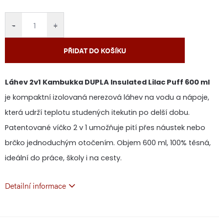
cena:
−
+
PŘIDAT DO KOŠÍKU
Láhev 2v1 Kambukka DUPLA Insulated Lilac Puff 600 ml
je kompaktní izolovaná nerezová láhev na vodu a nápoje,
která udrží teplotu studených itekutin po delší dobu.
Patentované víčko 2 v 1 umožňuje pití přes náustek nebo
brčko jednoduchým otočením. Objem 600 ml, 100% těsná,
ideální do práce, školy i na cesty.
Detailní informace