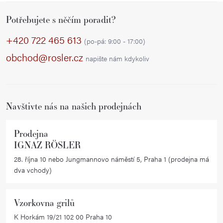
Z
Potřebujete s něčím poradit?
á
p
+420 722 465 613
(po-pá: 9:00 - 17:00)
a
obchod@rosler.cz
napište nám kdykoliv
t
í
Navštivte nás na našich prodejnách
Prodejna
IGNAZ RÖSLER
28. října 10 nebo Jungmannovo náměstí 5, Praha 1 (prodejna má
dva vchody)
Vzorkovna grilů
K Horkám 19/21 102 00 Praha 10