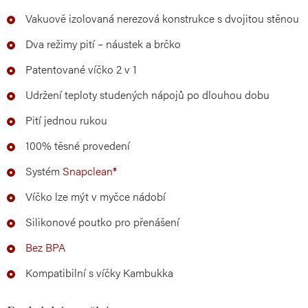
Vakuově izolovaná nerezová konstrukce s dvojitou stěnou
Dva režimy pití – náustek a brčko
Patentované víčko 2 v 1
Udržení teploty studených nápojů po dlouhou dobu
Pití jednou rukou
100% těsné provedení
Systém
Snapclean®
Víčko lze mýt v myčce nádobí
Silikonové poutko pro přenášení
Bez BPA
Kompatibilní s víčky Kambukka