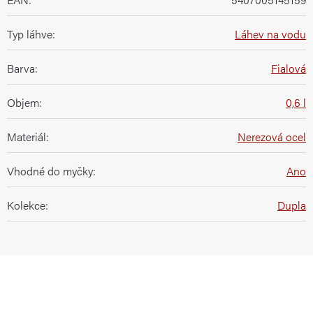
Typ láhve
:
Láhev na vodu
Barva
:
Fialová
Objem
:
0,6 l
Materiál
:
Nerezová ocel
Vhodné do myčky
:
Ano
Kolekce
:
Dupla