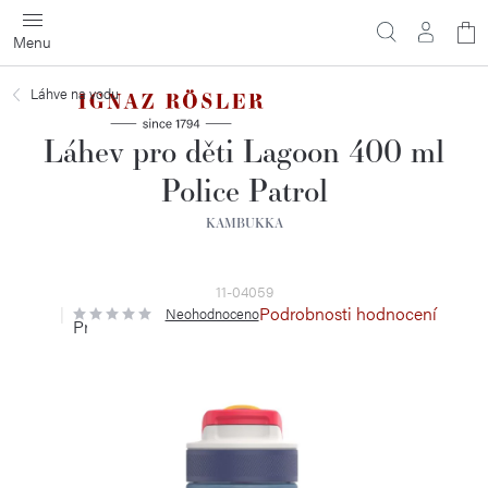
Přejít
N
na
obsah
ko
Láhve na vodu
Láhev pro děti Lagoon 400 ml
Police Patrol
KAMBUKKA
11-04059
Podrobnosti hodnocení
Neohodnoceno
Průměrné
hodnocení
produktu
je
0,0
z
5
hvězdiček.