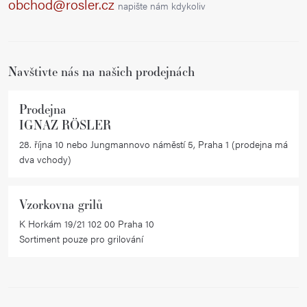
a
obchod@rosler.cz
napište nám kdykoliv
t
í
Navštivte nás na našich prodejnách
Prodejna
IGNAZ RÖSLER
28. října 10 nebo Jungmannovo náměstí 5, Praha 1 (prodejna má
dva vchody)
Vzorkovna grilů
K Horkám 19/21 102 00 Praha 10
Sortiment pouze pro grilování