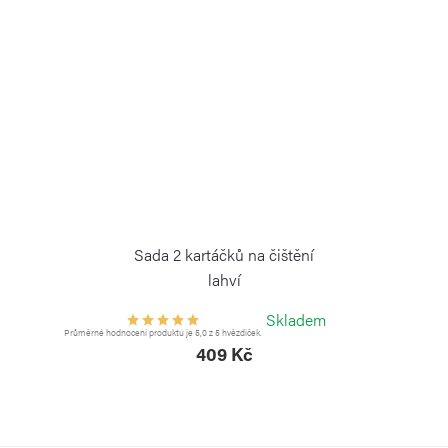
Sada 2 kartáčků na čištění
lahví
KAMBUKKA
Skladem
Průměrné hodnocení produktu je 5,0 z 5 hvězdiček.
409 Kč