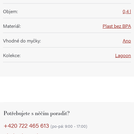
Objem
:
0,4 l
Materiál
:
Plast bez BPA
Vhodné do myčky
:
Ano
Kolekce
:
Lagoon
Z
Potřebujete s něčím poradit?
á
p
+420 722 465 613
(po-pá: 9:00 - 17:00)