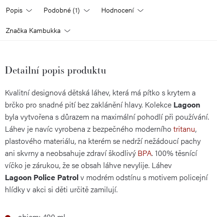
Popis
Podobné (1)
Hodnocení
Značka
Kambukka
Detailní popis produktu
Kvalitní designová dětská láhev, která má pítko s krytem a
brčko pro snadné pití bez zaklánění hlavy. Kolekce
Lagoon
byla vytvořena s důrazem na maximální pohodlí při používání.
Láhev je navíc vyrobena z bezpečného moderního
tritanu
,
plastového materiálu, na kterém se nedrží nežádoucí pachy
ani skvrny a neobsahuje zdraví škodlivý
BPA
. 100% těsnící
víčko je zárukou, že se obsah láhve nevylije. Láhev
Lagoon Police Patrol
v modrém odstínu s motivem policejní
hlídky v akci si děti určitě zamilují.
objem: 400 ml