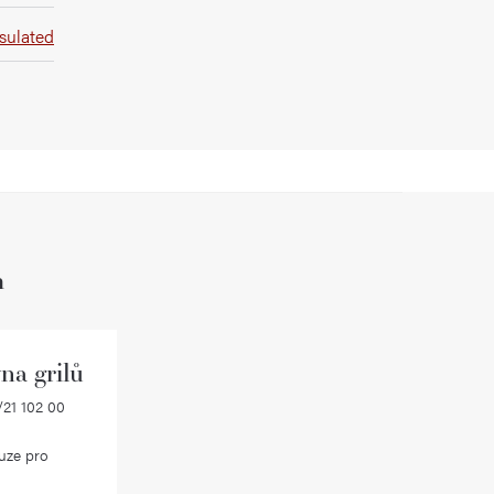
nsulated
h
na grilů
21 102 00
uze pro