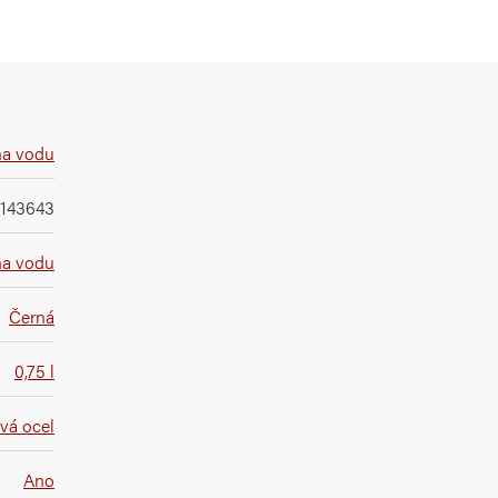
na vodu
143643
na vodu
Černá
0,75 l
vá ocel
Ano