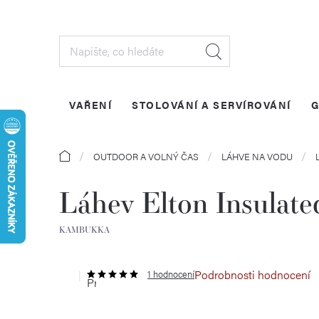
Přejít
na
obsah
VAŘENÍ
STOLOVÁNÍ A SERVÍROVÁNÍ
G
Domů
OUTDOOR A VOLNÝ ČAS
LÁHVE NA VODU
Láhev Elton Insulate
KAMBUKKA
Podrobnosti hodnocení
1 hodnocení
Průměrné
hodnocení
produktu
je
5,0