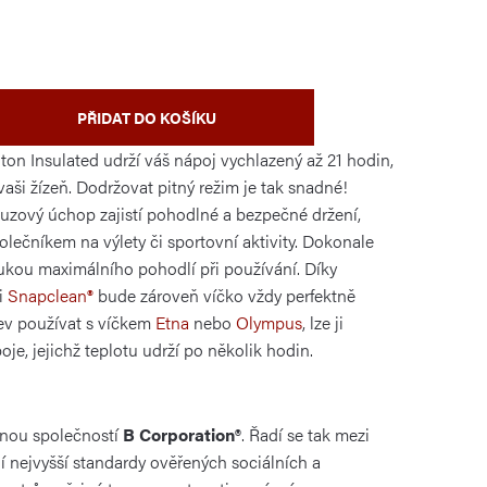
PŘIDAT DO KOŠÍKU
lton Insulated udrží váš nápoj vychlazený až 21 hodin,
aši žízeň. Dodržovat pitný režim je tak snadné!
luzový úchop zajistí pohodlné a bezpečné držení,
olečníkem na výlety či sportovní aktivity. Dokonale
árukou maximálního pohodlí při používání. Díky
i
Snapclean®
bude zároveň víčko vždy perfektně
ev používat s víčkem
Etna
nebo
Olympus
, lze ji
oje, jejichž teplotu udrží po několik hodin.
anou společností
B Corporation®
. Řadí se tak mezi
jí nejvyšší standardy ověřených sociálních a