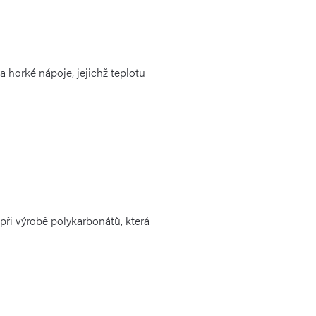
na horké nápoje, jejichž teplotu
při výrobě polykarbonátů, která