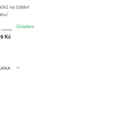
áčků na čištění
ahví
BUKKA
Skladem
 hvězdiček.
9 Kč
UKKA