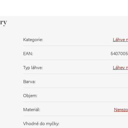
ry
Kategorie
:
Láhve 
EAN
:
5407005
Typ láhve
:
Láhev 
Barva
:
Objem
:
Materiál
:
Nerezo
Vhodné do myčky
: