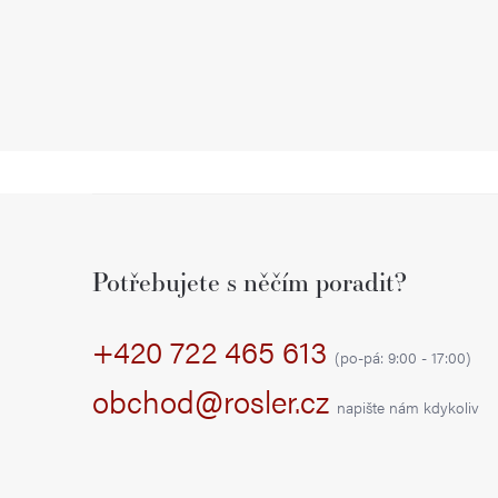
Z
á
Potřebujete s něčím poradit?
p
+420 722 465 613
a
(po-pá: 9:00 - 17:00)
t
obchod@rosler.cz
napište nám kdykoliv
í