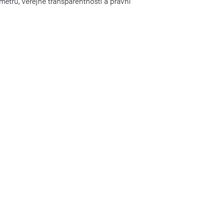
etrů, veřejné transparentnosti a právní