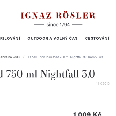
RILOVÁNÍ
OUTDOOR A VOLNÝ ČAS
CESTOVÁNÍ
Láhve na vodu
Láhev Elton Insulated 750 ml Nightfall 3.0
Kambukka
d 750 ml Nightfall 3.0
11-03013
1 009 Kč