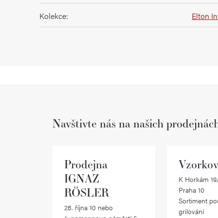
Kolekce
:
Elton I
Navštivte nás na našich prodejnác
Prodejna
Vzorkov
IGNAZ
K Horkám 19/
RÖSLER
Praha 10
Sortiment po
28. října 10 nebo
grilování
Jungmannovo náměstí 5,