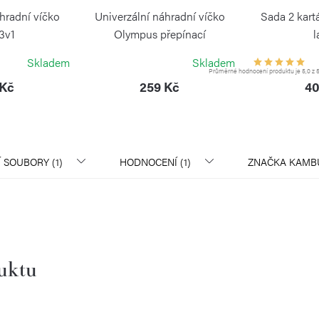
hradní víčko
Univerzální náhradní víčko
Sada 2 kart
3v1
Olympus přepínací
l
UKKA
KAMBUKKA
KAM
Skladem
Skladem
Průměrné hodnocení produktu je 5,0 z 5
 Kč
259 Kč
40
Í SOUBORY (1)
HODNOCENÍ (1)
ZNAČKA
KAMB
duktu