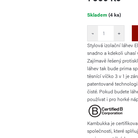
Měrná
Skladem
(4 ks)
cena:
−
+
Stylová izolační láhev E
snadno a kdekoli uhasí v
Zajímavě řešený protisk
láhev tak bude prima sp
těsnící víčko 3 v 1 je z
patentované technologi
čisté. Pokud budete láh
používat i pro horké náp
Kambukka je certifikov
společnosti, které splňu