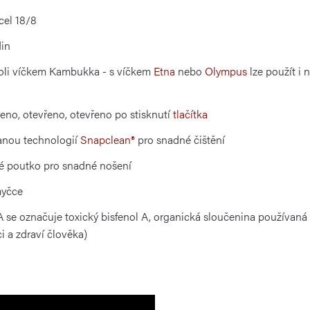
cel 18/8
din
koli víčkem Kambukka - s víčkem
Etna
nebo
Olympus
lze použít i 
řeno, otevřeno, otevřeno po stisknutí
tlačítka
vanou technologií
Snapclean®
pro snadné čištění
ké poutko pro snadné nošení
myčce
 se označuje toxický bisfenol A, organická sloučenina používaná 
i a zdraví člověka)