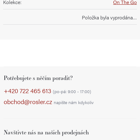
Kolekce
:
On The Go
Položka byla vyprodána…
Z
Potřebujete s něčím poradit?
á
p
+420 722 465 613
(po-pá: 9:00 - 17:00)
a
obchod@rosler.cz
napište nám kdykoliv
t
í
Navštivte nás na našich prodejnách