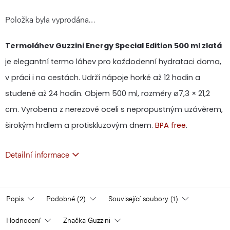
Položka byla vyprodána…
cena:
Termoláhev Guzzini Energy Special Edition 500 ml zlatá
je elegantní termo láhev pro každodenní hydrataci doma,
v práci i na cestách. Udrží nápoje horké až 12 hodin a
studené až 24 hodin. Objem 500 ml, rozměry ø7,3 × 21,2
cm. Vyrobena z nerezové oceli s nepropustným uzávěrem,
širokým hrdlem a protiskluzovým dnem.
BPA free
.
Detailní informace
Popis
Podobné (2)
Související soubory (1)
Hodnocení
Značka
Guzzini