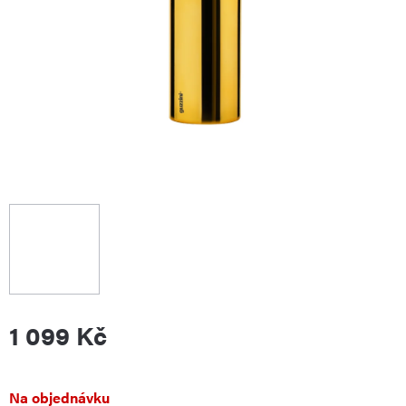
1 099 Kč
Měrná
Na objednávku