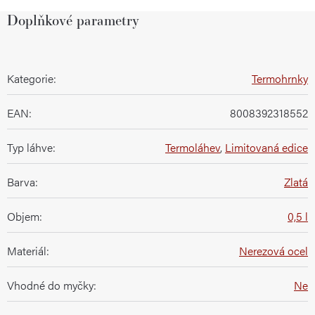
Doplňkové parametry
Kategorie
:
Termohrnky
EAN
:
8008392318552
Typ láhve
:
Termoláhev
,
Limitovaná edice
Barva
:
Zlatá
Objem
:
0,5 l
Materiál
:
Nerezová ocel
Vhodné do myčky
:
Ne