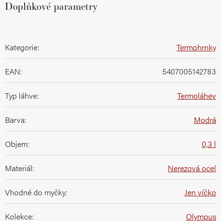
Doplňkové parametry
Kategorie
:
Termohrnky
EAN
:
5407005142783
Typ láhve
:
Termoláhev
Barva
:
Modrá
Objem
:
0,3 l
Materiál
:
Nerezová ocel
Vhodné do myčky
:
Jen víčko
Kolekce
:
Olympus