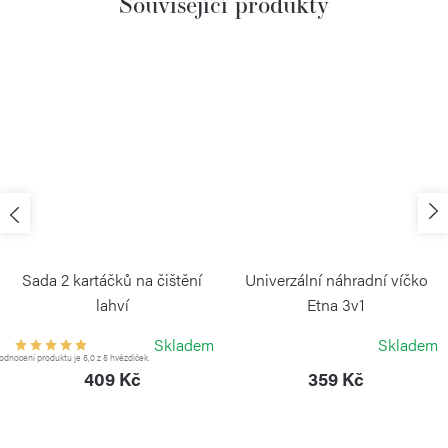
Související produkty
Sada 2 kartáčků na čištění
Univerzální náhradní víčko
lahví
Etna 3v1
KAMBUKKA
KAMBUKKA
Skladem
Skladem
dnocení produktu je 5,0 z 5 hvězdiček.
409 Kč
359 Kč