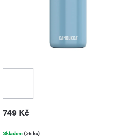
749 Kč
Měrná
Skladem
(>5 ks)