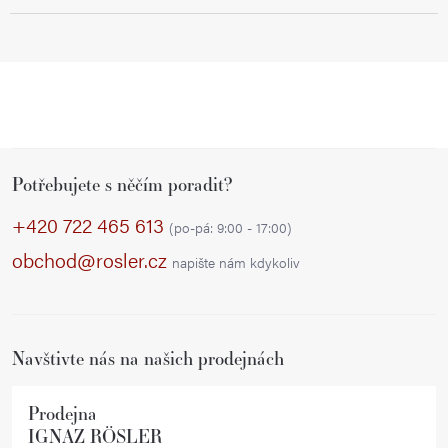
Z
Potřebujete s něčím poradit?
á
p
+420 722 465 613
(po-pá: 9:00 - 17:00)
a
obchod@rosler.cz
napište nám kdykoliv
t
í
Navštivte nás na našich prodejnách
Prodejna
IGNAZ RÖSLER