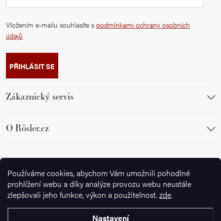
Vložením e-mailu souhlasíte s
podmínkami ochrany osobních
údajů
PŘIHLÁSIT SE
Zákaznický servis
O Rösler.cz
Sledujte nás
Používáme cookies, abychom Vám umožnili pohodlné
prohlížení webu a díky analýze provozu webu neustále
zlepšovali jeho funkce, výkon a použitelnost.
zde
.
Nastavení