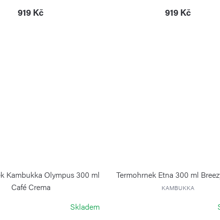
919 Kč
919 Kč
ek Kambukka Olympus 300 ml
Termohrnek Etna 300 ml Breez
Café Crema
KAMBUKKA
KAMBUKKA
Skladem