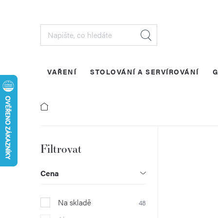
Přejít
na
obsah
VAŘENÍ
STOLOVÁNÍ A SERVÍROVÁNÍ
G
P
o
Cena
s
Na skladě
48
t