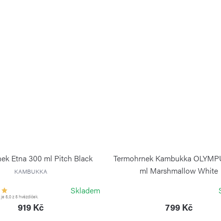
ek Etna 300 ml Pitch Black
Termohrnek Kambukka OLYMP
ml Marshmallow White
KAMBUKKA
KAMBUKKA
Skladem
e 5,0 z 5 hvězdiček.
919 Kč
799 Kč