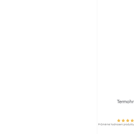
Termohr
Průměrné hodnocení produktu j