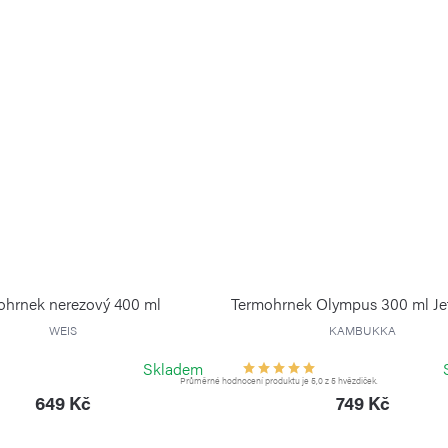
ohrnek nerezový 400 ml
Termohrnek Olympus 300 ml Je
WEIS
KAMBUKKA
Skladem
Průměrné hodnocení produktu je 5,0 z 5 hvězdiček.
649 Kč
749 Kč