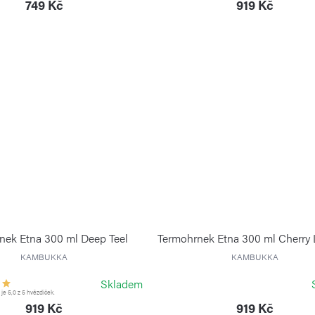
749 Kč
919 Kč
nek Etna 300 ml Deep Teel
Termohrnek Etna 300 ml Cherry
KAMBUKKA
KAMBUKKA
Skladem
e 5,0 z 5 hvězdiček.
919 Kč
919 Kč