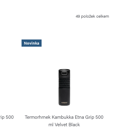
49
položek celkem
Novinka
rip 500
Termorhrnek Kambukka Etna Grip 500
ml Velvet Black
KAMBUKKA