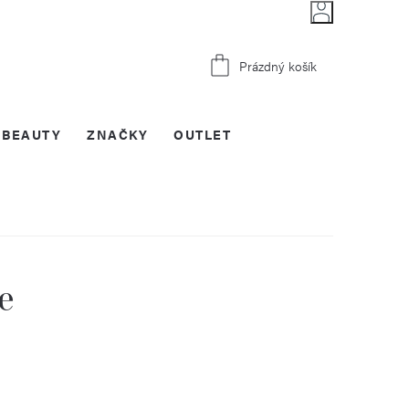
Nákupní
Prázdný košík
košík
BEAUTY
ZNAČKY
OUTLET
e
STVÍ