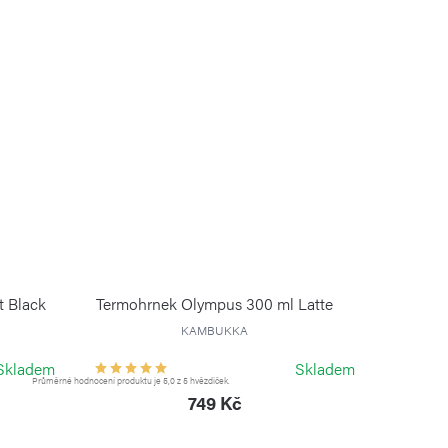
t Black
Termohrnek Olympus 300 ml Latte
KAMBUKKA
Skladem
Skladem
Průměrné hodnocení produktu je 5,0 z 5 hvězdiček.
749 Kč