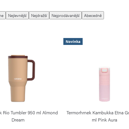
me
Nejlevnější
Nejdražší
Nejprodávanější
Abecedně
Novinka
k Rio Tumbler 950 ml Almond
Termorhrnek Kambukka Etna G
Dream
ml Pink Aura
KAMBUKKA
KAMBUKKA