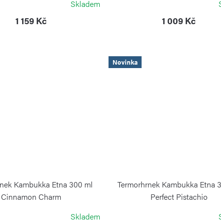
Skladem
1 159 Kč
1 009 Kč
Novinka
rnek Kambukka Etna 300 ml
Termorhrnek Kambukka Etna 
Cinnamon Charm
Perfect Pistachio
KAMBUKKA
KAMBUKKA
Skladem