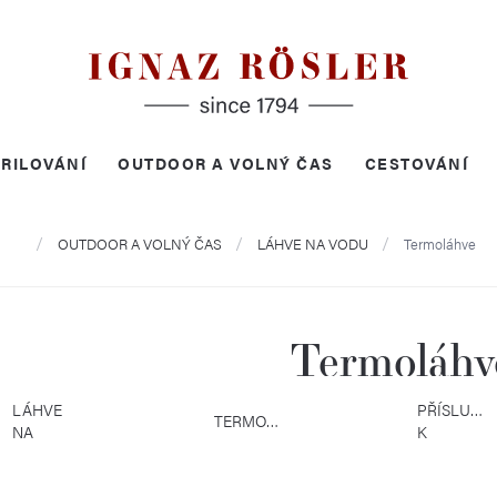
RILOVÁNÍ
OUTDOOR A VOLNÝ ČAS
CESTOVÁNÍ
Domů
OUTDOOR A VOLNÝ ČAS
LÁHVE NA VODU
Termoláhve
Termoláhv
LÁHVE
PŘÍSLUŠEN
TERMOHRNKY
NA
K
VODU
LAHVÍM