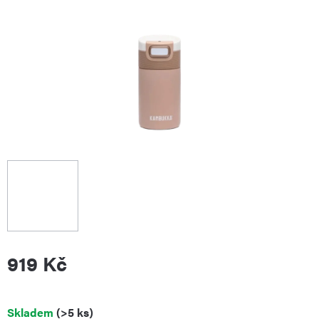
919 Kč
Měrná
Skladem
(>5 ks)