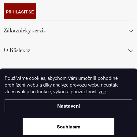
PŘIHLÁSIT SE
Zákaznický servis
O Rösler.cz
Sledujte nás
Používáme cookies, abychom Vám umožnili pohodlné
prohlížení webu a díky analýze provozu webu neustále
zlepšovali jeho funkce, výkon a použitelnost.
zde
.
Nastavení
Copyright 2026
Ignazrosler.cz
. Všechna práva vyhrazena.
Upravit
nastavení cookies
Souhlasím
Vytvořil Shoptet Premium