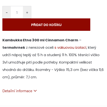
cena:
−
+
PŘIDAT DO KOŠÍKU
Kambukka Etna 300 ml Cinnamon Charm
–
termohrnek
z nerezové oceli
s vakuovou izolací
, který
udrží nápoj teplý až 5 h a studený 11 h. 100% těsnící víčko
3v1 umožňuje pití podle potřeby. Kompaktní velikost
vhodná do držáku. Rozměry - Výška: 15,3 cm (bez víčka 11,6
cm), průměr: 7,1 cm.
Detailní informace