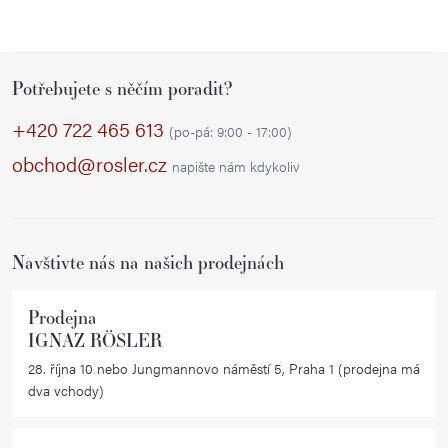
Z
Potřebujete s něčím poradit?
á
p
+420 722 465 613
(po-pá: 9:00 - 17:00)
a
obchod@rosler.cz
napište nám kdykoliv
t
í
Navštivte nás na našich prodejnách
Prodejna
IGNAZ RÖSLER
28. října 10 nebo Jungmannovo náměstí 5, Praha 1 (prodejna má
dva vchody)