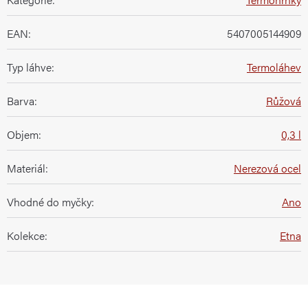
EAN
:
5407005144909
Typ láhve
:
Termoláhev
Barva
:
Růžová
Objem
:
0,3 l
Materiál
:
Nerezová ocel
Vhodné do myčky
:
Ano
Kolekce
:
Etna