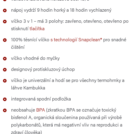
nápoj vydrží 9 hodin horký a 18 hodin vychlazený
víčko 3 v 1 – má 3 polohy: zavřeno, otevřeno, otevřeno po
stisknutí
tlačítka
100% těsnící víčko
s technologií Snapclean®
pro snadné
čištění
víčko vhodné do myčky
designový protiskluzový úchop
víčko je univerzální a hodí se pro všechny termohrnky a
láhve Kambukka
integrovaná spodní podložka
neobsahuje
BPA
(zkratkou BPA se označuje toxický
bisfenol A, organická sloučenina používaná při výrobě
polykarbonátů, která má negativní vliv na reprodukci a
zdraví člověka)