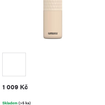
1 009 Kč
Měrná
Skladem
(>5 ks)