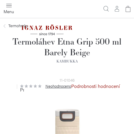
Přejít
N
na
obsah
ko
Termohrnky
Termoláhev Etna Grip 500 ml
Barely Beige
KAMBUKKA
11-01046
Podrobnosti hodnocení
Neohodnoceno
Průměrné
hodnocení
produktu
je
0,0
z
5
hvězdiček.