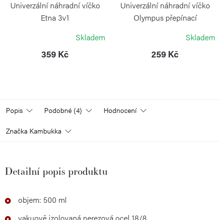
Univerzální náhradní víčko
Univerzální náhradní víčko
Etna 3v1
Olympus přepínací
KAMBUKKA
KAMBUKKA
Skladem
Skladem
359 Kč
259 Kč
Popis
Podobné (4)
Hodnocení
Značka
Kambukka
Detailní popis produktu
objem: 500 ml
vakuově izolovaná nerezová ocel 18/8