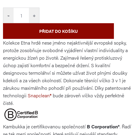
cena:
−
+
PŘIDAT DO KOŠÍKU
Kolekce Etna hrdě nese jméno nejaktivnější evropské sopky,
protože zosobňuje svobodné vyjádření vlastní individuality a
energickou žízeň po životě. Zajímavě řešený protiskluzový
úchop zajistí komfortní a bezpečné držení. S kvalitní
designovou termoláhví si můžete užívat život plnými doušky
kdekoli a za všech okolností. Dokonale těsnící víčko 3 v 1 je
zárukou maximálního pohodlí při používání. Díky patentované
technologii
Snapclean®
bude zároveň víčko vždy perfektně
čisté.
Kambukka je certifikovanou společností
B Corporation®
. Řadí
se tak mezi společnosti, které splňují nejvyšší standardy