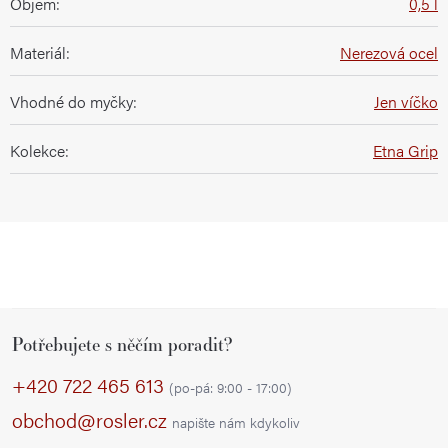
Objem
:
0,5 l
Materiál
:
Nerezová ocel
Vhodné do myčky
:
Jen víčko
Kolekce
:
Etna Grip
Z
Potřebujete s něčím poradit?
á
p
+420 722 465 613
(po-pá: 9:00 - 17:00)
a
obchod@rosler.cz
napište nám kdykoliv
t