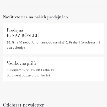
í
Navštivte nás na našich prodejnách
Prodejna
IGNAZ RÖSLER
28. října 10 nebo Jungmannovo náměstí 5, Praha 1 (prodejna má
dva vchody)
Vzorkovna grilů
K Horkám 19/21 102 00 Praha 10
Sortiment pouze pro grilování
Odebírat newsletter