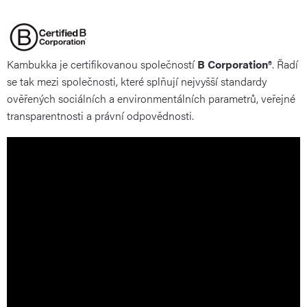
Kambukka je certifikovanou společností
B Corporation®
. Řadí
se tak mezi společnosti, které splňují nejvyšší standardy
ověřených sociálních a environmentálních parametrů, veřejné
transparentnosti a právní odpovědnosti.