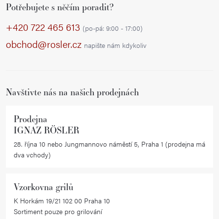
Potřebujete s něčím poradit?
á
p
+420 722 465 613
(po-pá: 9:00 - 17:00)
a
obchod@rosler.cz
napište nám kdykoliv
t
í
Navštivte nás na našich prodejnách
Prodejna
IGNAZ RÖSLER
28. října 10 nebo Jungmannovo náměstí 5, Praha 1 (prodejna má
dva vchody)
Vzorkovna grilů
K Horkám 19/21 102 00 Praha 10
Sortiment pouze pro grilování