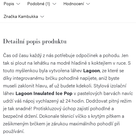
Popis
Podobné (1)
Hodnocení
Značka
Kambukka
Detailní popis produktu
Čas od času každý z nás potřebuje odpočinek a pohodu. Jen
tak si plout na lehátku na modré hladině s koktejlem v ruce. S
touto myšlenkou byla vytvořena láhev
Lagoon
, ze které se
díky integrovanému brčku pohodlně napijete, aniž byste
museli zaklonit hlavu, ať už budete kdekoli. Stylová izolační
láhev
Lagoon Insulated Ice Pop
v pastelových barvách navíc
udrží váš nápoj vychlazený až 24 hodin. Dodržovat pitný režim
je tak snadné! Protiskluzový úchop zajistí pohodlné a
bezpečné držení. Dokonale těsnicí víčko s krytým pítkem a
zešikmeným brčkem je zárukou maximálního pohodlí při
používání.