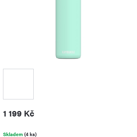
1 199 Kč
Měrná
Skladem
(4 ks)