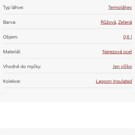
Typ láhve
:
Termoláhev
Barva
:
Růžová
,
Zelená
Objem
:
0,6 l
Materiál
:
Nerezová ocel
Vhodné do myčky
:
Jen víčko
Kolekce
:
Lagoon Insulated
Z