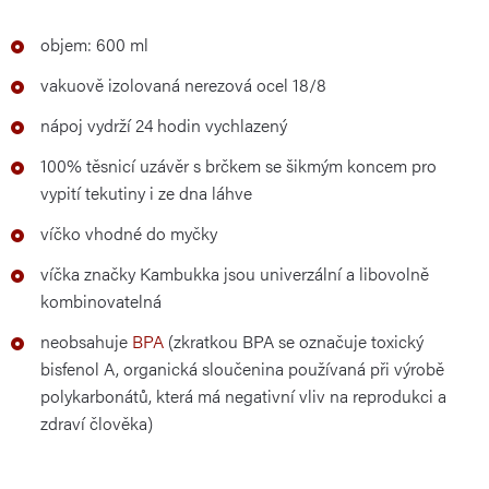
objem: 600 ml
vakuově izolovaná nerezová ocel 18/8
nápoj vydrží 24 hodin vychlazený
100% těsnicí uzávěr s brčkem se šikmým koncem pro
vypití tekutiny i ze dna láhve
víčko vhodné do myčky
víčka značky Kambukka jsou univerzální a libovolně
kombinovatelná
neobsahuje
BPA
(zkratkou BPA se označuje toxický
bisfenol A, organická sloučenina používaná při výrobě
polykarbonátů, která má negativní vliv na reprodukci a
zdraví člověka)