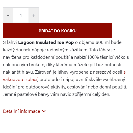
cena:
−
+
PŘIDAT DO KOŠÍKU
S lahví
Lagoon Insulated Ice Pop
o objemu 600 ml bude
každý doušek nápoje radostným zážitkem. Tato láhev je
navržena pro každodenní použití a nabízí 100% těsnicí víčko s
nakloněným brčkem, díky kterému můžete pít bez nutnosti
naklánět hlavu. Zároveň je láhev vyrobena z nerezové oceli
s
vakuovou izolací
, proto udrží nápoj uvnitř skvěle vychlazený.
Ideální pro outdoorové aktivity, cestování nebo denní použití.
Jemné pastelové barvy vám navíc zpříjemní celý den.
Detailní informace