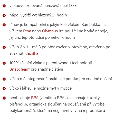
vakuově izolovaná nerezová ocel 18/8
nápoj vydrží vychlazený 21 hodin
láhev je kompatibilní s jakýmkoli víčkem Kambukka - s
víčkem
Etna
nebo
Olympus
lze použít i na horké nápoje,
jejichž teplotu udrží po několik hodin
víčko 3 v 1 – má 3 polohy: zavřeno, otevřeno, otevřeno po
stisknutí
tlačítka
100% těsnící víčko s patentovanou technologií
Snapclean®
pro snadné čištění
víčko má integrované praktické poutko pro snadné nošení
víčko i láhev je možné mýt v myčce
neobsahuje
BPA
(zkratkou BPA se označuje toxický
bisfenol A, organická sloučenina používaná při výrobě
polykarbonátů, která má negativní vliv na reprodukci a