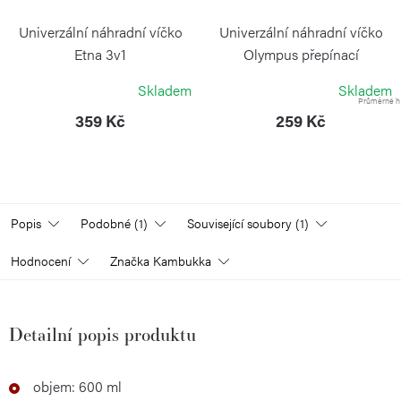
Univerzální náhradní víčko
Univerzální náhradní víčko
Etna 3v1
Olympus přepínací
KAMBUKKA
KAMBUKKA
Skladem
Skladem
Průměrné ho
359 Kč
259 Kč
Popis
Podobné (1)
Související soubory (1)
Hodnocení
Značka
Kambukka
Detailní popis produktu
objem: 600 ml