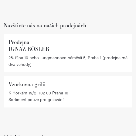
t
í
Navštivte nás na našich prodejnách
Prodejna
IGNAZ RÖSLER
28. října 10 nebo Jungmannovo náměstí 5, Praha 1 (prodejna má
dva vchody)
Vzorkovna grilů
K Horkám 19/21 102 00 Praha 10
Sortiment pouze pro grilování