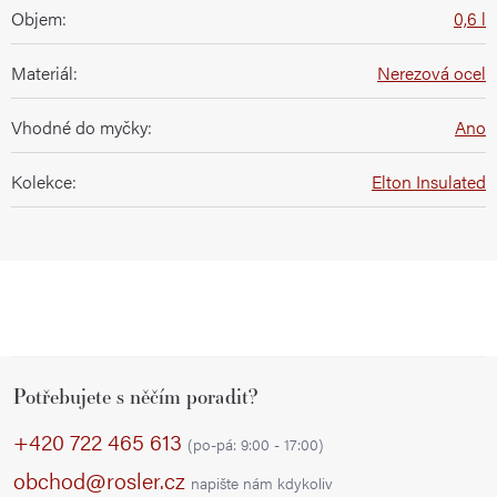
Objem
:
0,6 l
Materiál
:
Nerezová ocel
Vhodné do myčky
:
Ano
Kolekce
:
Elton Insulated
Z
Potřebujete s něčím poradit?
á
p
+420 722 465 613
(po-pá: 9:00 - 17:00)
a
obchod@rosler.cz
napište nám kdykoliv