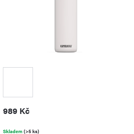
989 Kč
Měrná
Skladem
(>5 ks)