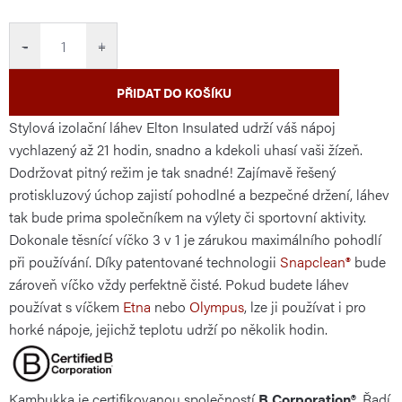
cena:
−
+
PŘIDAT DO KOŠÍKU
Stylová izolační láhev Elton Insulated udrží váš nápoj
vychlazený až 21 hodin, snadno a kdekoli uhasí vaši žízeň.
Dodržovat pitný režim je tak snadné! Zajímavě řešený
protiskluzový úchop zajistí pohodlné a bezpečné držení, láhev
tak bude prima společníkem na výlety či sportovní aktivity.
Dokonale těsnící víčko 3 v 1 je zárukou maximálního pohodlí
při používání. Díky patentované technologii
Snapclean®
bude
zároveň víčko vždy perfektně čisté. Pokud budete láhev
používat s víčkem
Etna
nebo
Olympus
, lze ji používat i pro
horké nápoje, jejichž teplotu udrží po několik hodin.
Kambukka je certifikovanou společností
B Corporation®
. Řadí