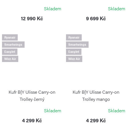
VICTORINOX
VICTORINOX
Skladem
Skladem
12 990 Kč
9 699 Kč
Ryanair
Ryanair
Smartwings
Smartwings
EasyJet
EasyJet
Wizz Air
Wizz Air
Kufr B|Y Ulisse Carry-on
Kufr B|Y Ulisse Carry-on
Trolley černý
Trolley mango
BRIC`S
BRIC`S
Skladem
Skladem
4 299 Kč
4 299 Kč