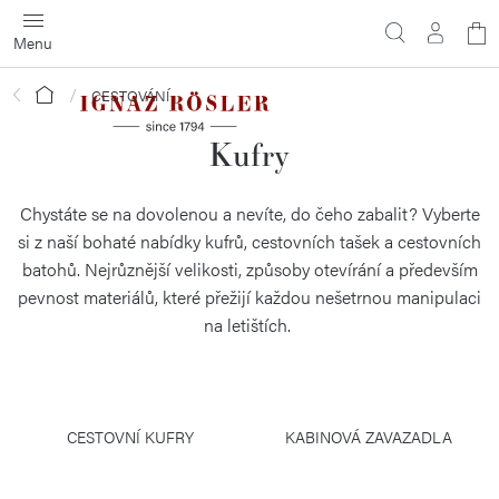
Přejít
N
na
obsah
ko
Domů
CESTOVÁNÍ
Kufry
Chystáte se na dovolenou a nevíte, do čeho zabalit? Vyberte
si z naší bohaté nabídky kufrů, cestovních tašek a cestovních
batohů. Nejrůznější velikosti, způsoby otevírání a především
pevnost materiálů, které přežijí každou nešetrnou manipulaci
na letištích.
CESTOVNÍ KUFRY
KABINOVÁ ZAVAZADLA