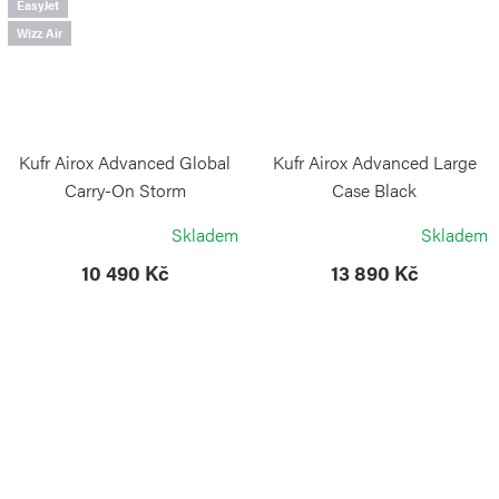
EasyJet
Wizz Air
Kufr Airox Advanced Global
Kufr Airox Advanced Large
Carry-On Storm
Case Black
VICTORINOX
VICTORINOX
Skladem
Skladem
10 490 Kč
13 890 Kč