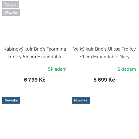
EasyJet
Wizz Air
Kabinový kufr Bric's Taormina
Velký kufr Bric's Ulisse Trolley
Trolley 55 cm Expandable
79 cm Expandable Grey
Honey
BRIC`S
Skladem
Skladem
BRIC`S
6 799 Kč
5 699 Kč
Novinka
Novinka