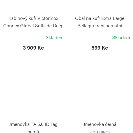
Kabinový kufr Victorinox
Obal na kufr Extra Large
Connex Global Softside Deep
Bellagio transparentní
Lake
BRIC`S
Skladem
Skladem
VICTORINOX
3 909 Kč
599 Kč
Jmenovka TA 5.0 ID Tag
Jmenovka černá
černá
VICTORINOX