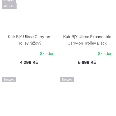
Wizz Air
Kufr B|Y Ulisse Carry-on
Kufr B|Y Ulisse Expandable
Trolley růžový
Carry-on Trolley Black
BRIC`S
BRIC`S
Skladem
Skladem
4 299 Kč
5 699 Kč
EasyJet
EasyJet