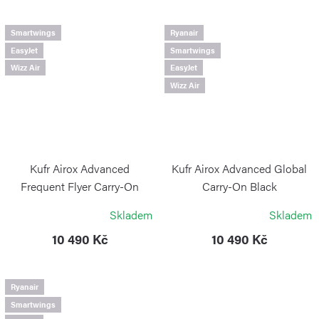
Smartwings
Ryanair
EasyJet
Smartwings
Wizz Air
EasyJet
Wizz Air
Kufr Airox Advanced
Kufr Airox Advanced Global
Frequent Flyer Carry-On
Carry-On Black
Black
VICTORINOX
Skladem
Skladem
VICTORINOX
10 490 Kč
10 490 Kč
Ryanair
Smartwings