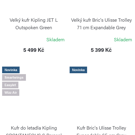
Velký kufr Kipling JET L
Velký kufr Bric's Ulisse Trolley
Outspoken Green
71 cm Expandable Grey
KIPLING
BRIC`S
Skladem
Skladem
5 499 Kč
5 399 Kč
Novinka
Novinka
Smartwings
EasyJet
Wizz Air
Kufr do letadla Kipling
Kufr Bric's Ulisse Trolley