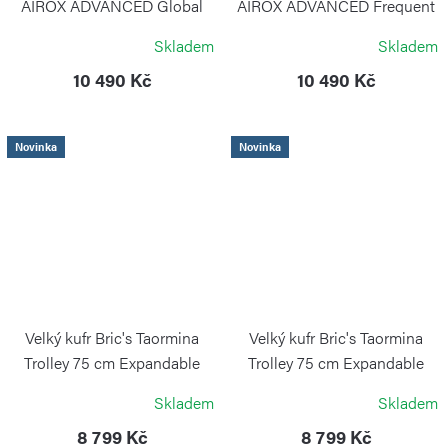
AIROX ADVANCED Global
AIROX ADVANCED Frequent
Carry-On Taupe Brown
Flyer Carry-On Taupe Brown
Skladem
Skladem
VICTORINOX
VICTORINOX
10 490 Kč
10 490 Kč
Novinka
Novinka
Velký kufr Bric's Taormina
Velký kufr Bric's Taormina
Trolley 75 cm Expandable
Trolley 75 cm Expandable
Honey
Sky Blue
Skladem
Skladem
BRIC`S
BRIC`S
8 799 Kč
8 799 Kč