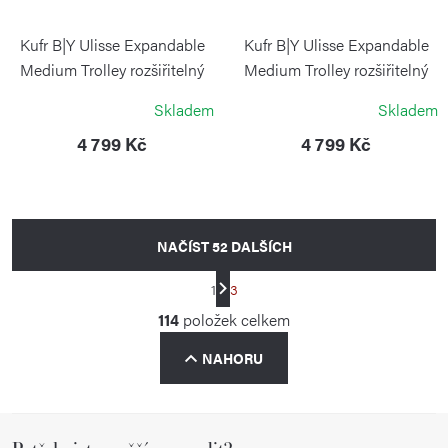
Kufr B|Y Ulisse Expandable
Kufr B|Y Ulisse Expandable
Medium Trolley rozšiřitelný
Medium Trolley rozšiřitelný
černý
Mango
Skladem
Skladem
BRIC`S
BRIC`S
4 799 Kč
4 799 Kč
NAČÍST 52 DALŠÍCH
S
1
3
t
O
114
položek celkem
r
v
á
NAHORU
l
n
á
k
d
o
Z
a
v