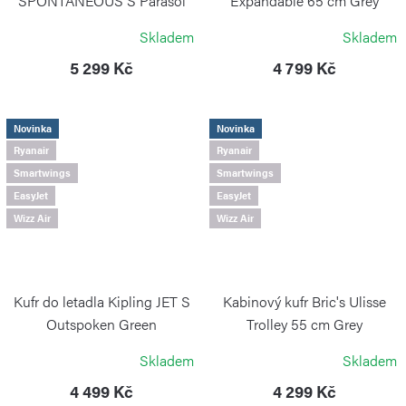
SPONTANEOUS S Parasol
Expandable 65 cm Grey
Stripes
BRIC`S
Skladem
Skladem
KIPLING
5 299 Kč
4 799 Kč
Novinka
Novinka
Ryanair
Ryanair
Smartwings
Smartwings
EasyJet
EasyJet
Wizz Air
Wizz Air
Kufr do letadla Kipling JET S
Kabinový kufr Bric's Ulisse
Outspoken Green
Trolley 55 cm Grey
KIPLING
BRIC`S
Skladem
Skladem
4 499 Kč
4 299 Kč