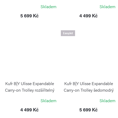
modrošedý
BRIC`S
Skladem
Skladem
BRIC`S
5 699 Kč
4 499 Kč
EasyJet
Kufr B|Y Ulisse Expandable
Kufr B|Y Ulisse Expandable
Carry-on Trolley rozšiřitelný
Carry-on Trolley šedomodrý
olivový
BRIC`S
Skladem
Skladem
BRIC`S
4 499 Kč
5 699 Kč