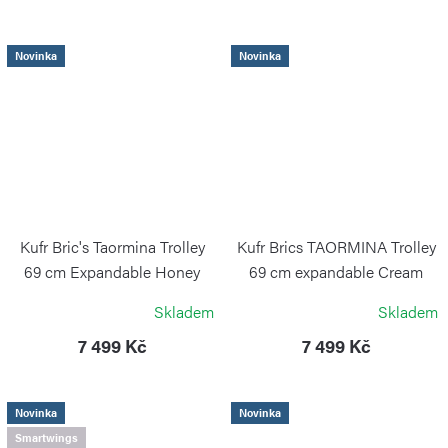
Novinka
Novinka
Kufr Bric's Taormina Trolley
Kufr Brics TAORMINA Trolley
69 cm Expandable Honey
69 cm expandable Cream
BRIC`S
BRIC`S
Skladem
Skladem
7 499 Kč
7 499 Kč
Novinka
Novinka
Smartwings