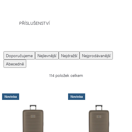
PŘÍSLUŠENSTVÍ
Ř
Doporučujeme
Nejlevnější
Nejdražší
Nejprodávanější
a
Abecedně
z
114
položek celkem
e
n
í
V
Novinka
Novinka
p
ý
r
p
o
i