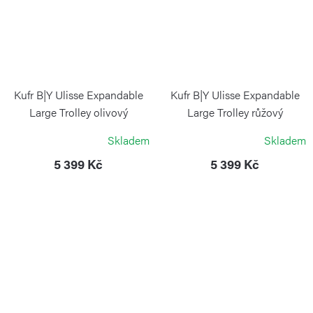
Kufr B|Y Ulisse Expandable
Kufr B|Y Ulisse Expandable
Large Trolley olivový
Large Trolley růžový
BRIC`S
BRIC`S
Skladem
Skladem
5 399 Kč
5 399 Kč