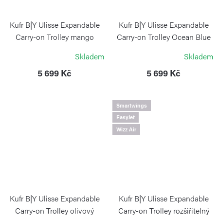
Kufr B|Y Ulisse Expandable
Kufr B|Y Ulisse Expandable
Carry-on Trolley mango
Carry-on Trolley Ocean Blue
BRIC`S
BRIC`S
Skladem
Skladem
5 699 Kč
5 699 Kč
Smartwings
EasyJet
Wizz Air
Kufr B|Y Ulisse Expandable
Kufr B|Y Ulisse Expandable
Carry-on Trolley olivový
Carry-on Trolley rozšiřitelný