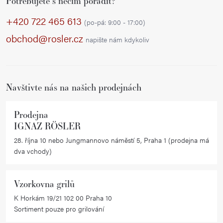
Potřebujete s něčím poradit?
á
á
c
p
+420 722 465 613
n
í
(po-pá: 9:00 - 17:00)
í
a
p
obchod@rosler.cz
napište nám kdykoliv
r
t
v
í
k
Navštivte nás na našich prodejnách
y
v
ý
Prodejna
IGNAZ RÖSLER
p
i
28. října 10 nebo Jungmannovo náměstí 5, Praha 1 (prodejna má
dva vchody)
s
u
Vzorkovna grilů
K Horkám 19/21 102 00 Praha 10
Sortiment pouze pro grilování