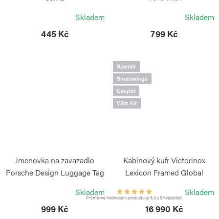
VICTORINOX
Skladem
Skladem
445 Kč
799 Kč
Ryanair
Smartwings
EasyJet
Wizz Air
Jmenovka na zavazadlo
Kabinový kufr Victorinox
Porsche Design Luggage Tag
Lexicon Framed Global
Hardside stříbrný
PORSCHE DESIGN
Skladem
Skladem
VICTORINOX
Průměrné hodnocení produktu je 5,0 z 5 hvězdiček.
999 Kč
16 990 Kč