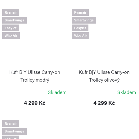
Ryanair
Ryanair
Smartwings
Smartwings
EasyJet
EasyJet
Wizz Air
Wizz Air
Kufr B|Y Ulisse Carry-on
Kufr B|Y Ulisse Carry-on
Trolley modrý
Trolley olivový
BRIC`S
BRIC`S
Skladem
Skladem
4 299 Kč
4 299 Kč
Ryanair
Smartwings
EasyJet