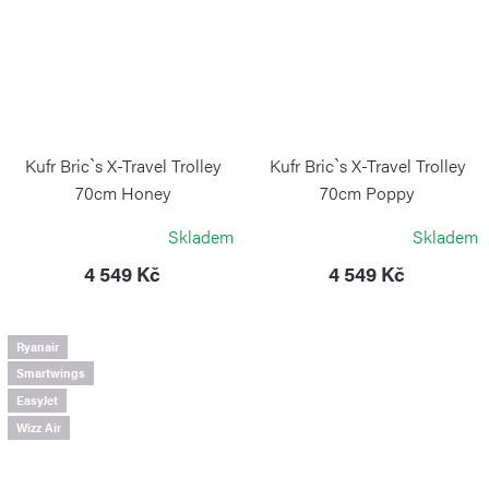
Kufr Bric`s X-Travel Trolley
Kufr Bric`s X-Travel Trolley
70cm Honey
70cm Poppy
BRIC`S
BRIC`S
Skladem
Skladem
4 549 Kč
4 549 Kč
Ryanair
Smartwings
EasyJet
Wizz Air