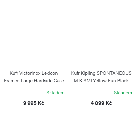
Kufr Victorinox Lexicon
Kufr Kipling SPONTANEOUS
Framed Large Hardside Case
M K SMI Yellow Fun Black
stříbrný
KIPLING
Skladem
Skladem
VICTORINOX
9 995 Kč
4 899 Kč