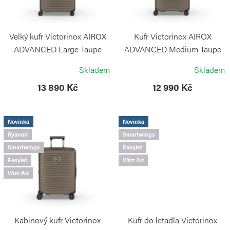
d
s
u
p
k
r
Velký kufr Victorinox AIROX
Kufr Victorinox AIROX
t
o
ADVANCED Large Taupe
ADVANCED Medium Taupe
Brown
Brown
ů
d
Skladem
Skladem
VICTORINOX
VICTORINOX
u
13 890 Kč
12 990 Kč
k
t
Novinka
Novinka
ů
Ryanair
Smartwings
Smartwings
EasyJet
EasyJet
Wizz Air
Wizz Air
Kabinový kufr Victorinox
Kufr do letadla Victorinox