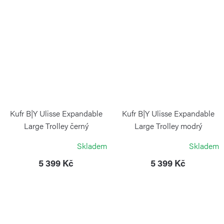
Kufr B|Y Ulisse Expandable
Kufr B|Y Ulisse Expandable
Large Trolley černý
Large Trolley modrý
BRIC`S
BRIC`S
Skladem
Skladem
5 399 Kč
5 399 Kč