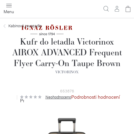
Přejít
N
na
obsah
ko
Kabinová zavazadla
Kufr do letadla Victorinox
AIROX ADVANCED Frequent
Flyer Carry-On Taupe Brown
VICTORINOX
653876
Podrobnosti hodnocení
Neohodnoceno
Průměrné
hodnocení
produktu
je
0,0
z
5
hvězdiček.