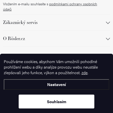
Vložením e-mailu souhlasíte s
podmínkami ochrany osobních
údajů
Zákaznický servis
O Rösler.cz
Sledujte nás
Používáme cookies, abychom Vám umožnili pohodlné
prohlížení webu a díky analýze provozu webu neustále
zlepšovali jeho funkce, výkon a použitelnost.
zde
.
Nastavení
Copyright 2026
Ignazrosler.cz
. Všechna práva vyhrazena.
Upravit
nastavení cookies
Souhlasím
Vytvořil Shoptet Premium