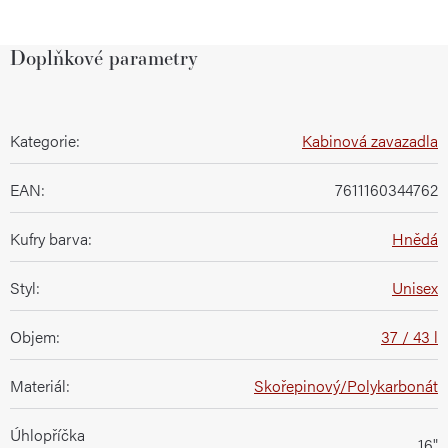
Doplňkové parametry
Kategorie
:
Kabinová zavazadla
EAN
:
7611160344762
Kufry barva
:
Hnědá
Styl
:
Unisex
Objem
:
37 / 43 l
Materiál
:
Skořepinový/Polykarbonát
Úhlopříčka
16"