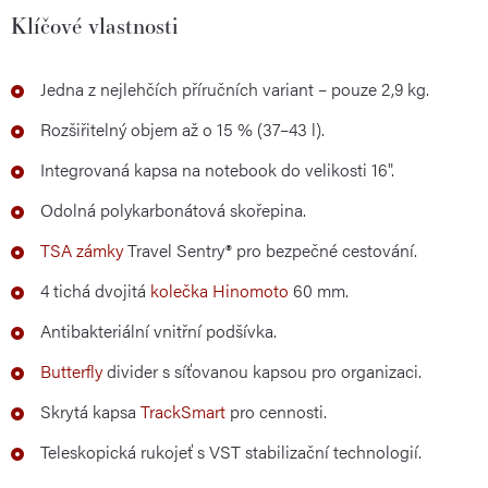
Klíčové vlastnosti
Jedna z nejlehčích příručních variant – pouze 2,9 kg.
Rozšiřitelný objem až o 15 % (37–43 l).
Integrovaná kapsa na notebook do velikosti 16".
Odolná polykarbonátová skořepina.
TSA zámky
Travel Sentry® pro bezpečné cestování.
4 tichá dvojitá
kolečka Hinomoto
60 mm.
Antibakteriální vnitřní podšívka.
Butterfly
divider s síťovanou kapsou pro organizaci.
Skrytá kapsa
TrackSmart
pro cennosti.
Teleskopická rukojeť s VST stabilizační technologií.