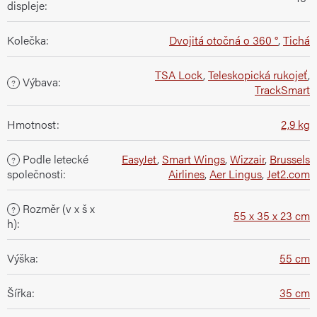
displeje
:
Kolečka
:
Dvojitá otočná o 360 °
,
Tichá
TSA Lock
,
Teleskopická rukojeť
,
Výbava
:
?
TrackSmart
Hmotnost
:
2,9 kg
Podle letecké
EasyJet
,
Smart Wings
,
Wizzair
,
Brussels
?
společnosti
:
Airlines
,
Aer Lingus
,
Jet2.com
Rozměr (v x š x
?
55 x 35 x 23 cm
h)
:
Výška
:
55 cm
Šířka
:
35 cm