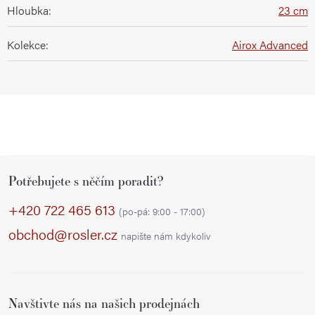
Hloubka
:
23 cm
Kolekce
:
Airox Advanced
Z
Potřebujete s něčím poradit?
á
p
+420 722 465 613
(po-pá: 9:00 - 17:00)
a
obchod@rosler.cz
napište nám kdykoliv
t
í
Navštivte nás na našich prodejnách