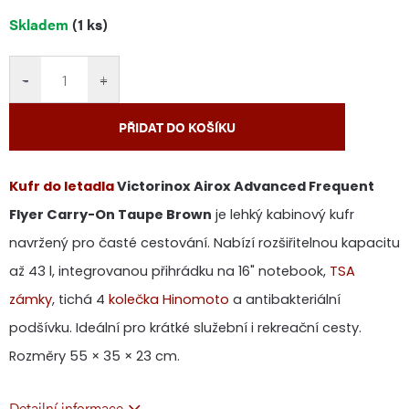
Měrná
Skladem
(1 ks)
cena:
−
+
PŘIDAT DO KOŠÍKU
Kufr do letadla
Victorinox Airox Advanced Frequent
Flyer Carry-On Taupe Brown
je lehký kabinový kufr
navržený pro časté cestování. Nabízí rozšiřitelnou kapacitu
až 43 l, integrovanou přihrádku na 16" notebook,
TSA
zámky
, tichá 4
kolečka Hinomoto
a antibakteriální
podšívku. Ideální pro krátké služební i rekreační cesty.
Rozměry 55 × 35 × 23 cm.
Detailní informace